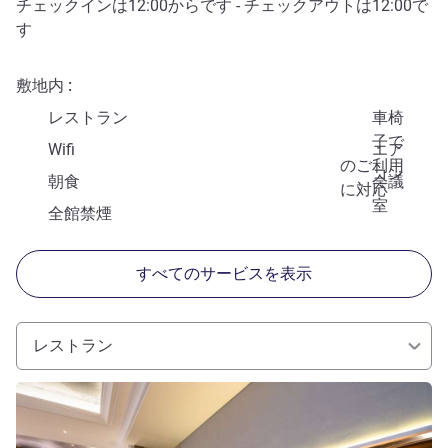
チェックインは
12:00
からです - チェックアウトは
12:00
で
す
敷地内
レストラン
車椅
子で
Wifi
エア
のご利用
コン
朝食
会議
に対応
室
全館禁煙
すべてのサービスを表示
レストラン
詳細を表示