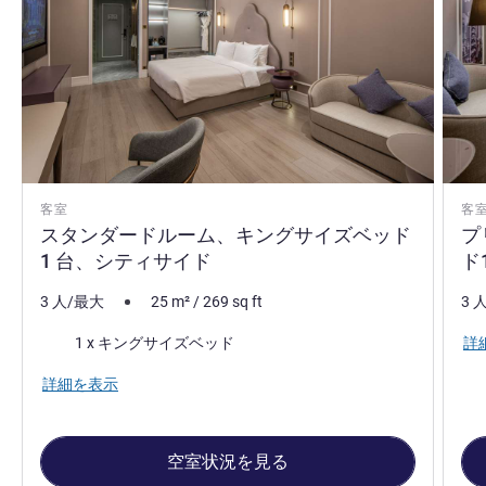
客室
客
スタンダードルーム、キングサイズベッド
プ
1 台、シティサイド
ド
3 人/最大
25
m²
/
269
sq ft
3 
寝具
詳
1 x キングサイズベッド
詳細を表示
空室状況を見る