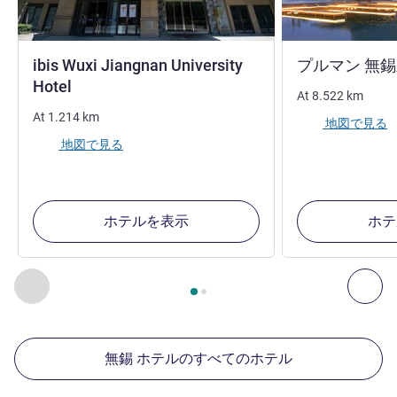
ibis Wuxi Jiangnan University
プルマン 無
1 つ星
Hotel
At
8.522
km
At
1.214
km
地図で見る
地図で見る
ホテルを表示
ホテ
2
ページ中
1
ページ
, 周辺の他の施設 1 :, 周辺の他の施設 2 :,
前に戻る - 周辺の他の施設
次へ
無錫 ホテルのすべてのホテル