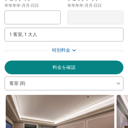
年年年年-月月-日日
年年年年-月月-日日
1 客室, 1 大人
特別料金
料金を確認
客室 (8)
詳細を表示
詳細