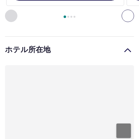
4
ページ中
1
ページ
, 客室 1 : スタンダードルーム、キング
前に戻る - 客室
次へ
ホテル所在地