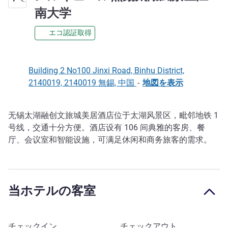
4 つ星
南大学
エコ認証取得
Building 2 No100 Jinxi Road, Binhu District,
2140019, 2140019 無錫, 中国
-
地図を表示
无锡太湖融创文旅城美居酒店位于太湖风景区，毗邻地铁 1
説明
号线，交通十分方便。酒店设有 106 间典雅的客房、餐
厅、会议室和智能设施，可满足休闲和商务旅客的需求。
当ホテルの客室
このホテルを予約
チェックイン
チェックアウト