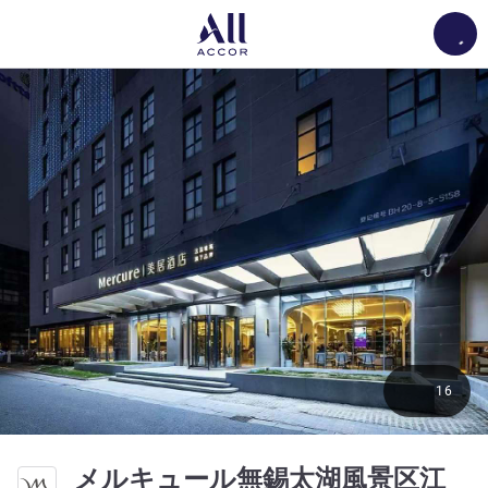
Load
16
メルキュール無錫太湖風景区江