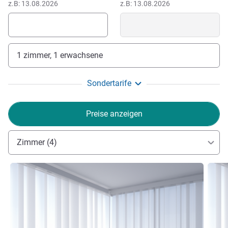
z.B: 13.08.2026
z.B: 13.08.2026
1 zimmer, 1 erwachsene
Sondertarife
Preise anzeigen
Zimmer (4)
Details ansehen
Detail