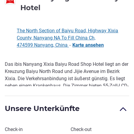
3 Sterne
Hotel
The North Section of Baiyu Road, Highway Xixia
County, Nanyang NA To Fill China Ch,
474599 Nanyang, China
-
Karte ansehen
Das ibis Nanyang Xixia Baiyu Road Shop Hotel liegt an der
Beschreibung
Kreuzung Baiyu North Road und Jijie Avenue im Bezirk
Xixia. Die Verkehrsanbindung ist äußerst günstig. Es liegt
neben einem Krankenhaus. Die Zimmer bieten 55-Zoll-LCD-
Fernseher und den Gästen stehe n ein rund um die Uhr
geöffneter Waschsalon und eine Bar mit Nachmittagstee
Unsere Unterkünfte
und Cocktails zur Verfügung. Bei ibis können Sie Komfort
erwarten.
Dieses Hotel buchen
Check-in
Check-out