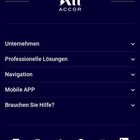
Unternehmen
Professionelle Lösungen
Navigation
Mobile APP
Brauchen Sie Hilfe?
Accor Facebook
Accor Instagram
Accor Twitter
Accor Pinterest
Accor Youtube
Accor Li