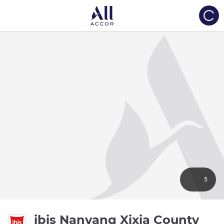
Load
5
ibis Nanyang Xixia County