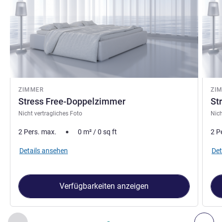
ZIMMER
ZI
Stress Free-Doppelzimmer
St
Nicht vertragliches Foto
Nich
2 Pers. max.
0
m²
/
0
sq ft
2 P
Details ansehen
Det
Verfügbarkeiten anzeigen
Seite
1
von
2
, Zimmer 1 : Stress Free-Doppelzimmer , Zimmer 
Zurück - Zimmer
Wei