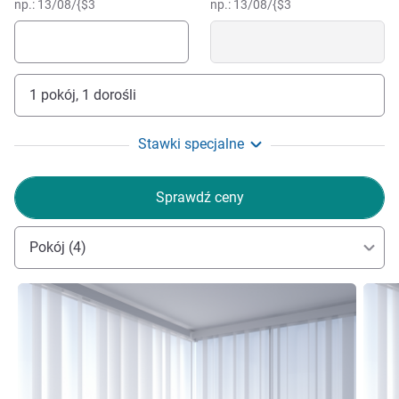
np.: 13/08/{$3
np.: 13/08/{$3
1 pokój, 1 dorośli
Stawki specjalne
Sprawdź ceny
Pokój (4)
Pokaż szczegóły
Pokaż