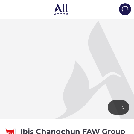
Load
5
Ibis Changchun FAW Group