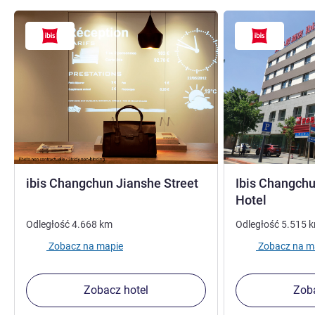
3 gwiazdki
ibis Changchun Jianshe Street
Ibis Changchun
3 gwiaz
Hotel
Odległość
4.668
km
Odległość
5.515
Zobacz na mapie
Zobacz na m
Zobacz hotel
Zoba