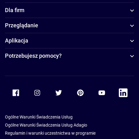
Dla firm
Przeglądanie
Aplikacja
Potrzebujesz pomocy?
Accor Facebook
Accor Instagram
Accor Twitter
Accor Pinterest
Accor Youtube
Accor Li
Ogólne Warunki Świadczenia Usług
Ogólne Warunki Świadczenia Usług Adagio
Regulamin i warunki uczestnictwa w programie