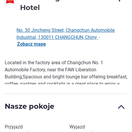
3 gwiazdki
Hotel
No. 30 Jincheng Street, Changchun Automobile
Industrial, 130011 CHANGCHUN, Chiny
-
Zobacz mapę
Located in the factory area of Changchun No. 1
Opis
Automobile Factory, near the FAW Liberation
Building;Spacious and bright lounge bar offering breakfast,
coffee, pastries and cocktails is a great place to enjoy a
fine breakfast, afternoon meeting and friends . The hotel
also features an atrium Recreation area, a self-service
Nasze pokoje
laundry and high-speed wireless Internet, providing
unlimited convenience for your travel.
Zarezerwuj ten hotel
Przyjazd
Wyjazd