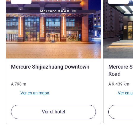
4 estrellas
Mercure Shijiazhuang Downtown
Mercure S
4 est
Road
A
798
m
A
9.439
km
Ver en un mapa
Ver en 
Ver el hotel