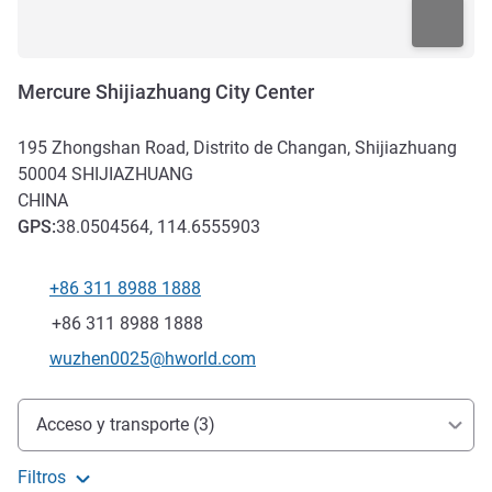
Mercure Shijiazhuang City Center
195 Zhongshan Road, Distrito de Changan, Shijiazhuang
50004
SHIJIAZHUANG
CHINA
GPS
:
38.0504564, 114.6555903
+86 311 8988 1888
Teléfono
Fax
+86 311 8988 1888
Correo electrónico de contacto
wuzhen0025@hworld.com
Acceso y transporte
Acceso y transporte (3)
Filtros