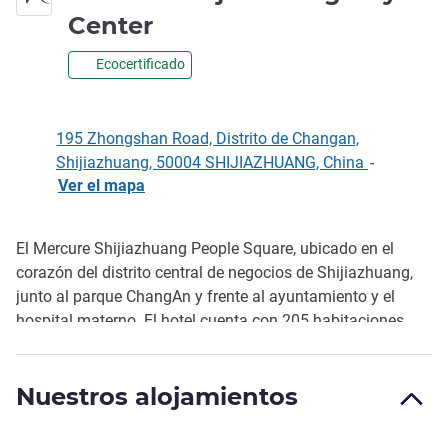
4 estrellas
Center
Ecocertificado
195 Zhongshan Road, Distrito de Changan,
Shijiazhuang, 50004 SHIJIAZHUANG, China
-
Ver el mapa
El Mercure Shijiazhuang People Square, ubicado en el
Descripción
corazón del distrito central de negocios de Shijiazhuang,
junto al parque ChangAn y frente al ayuntamiento y el
hospital materno. El hotel cuenta con 205 habitaciones,
restaurante, bar del vestíbulo, sala de reuniones
polivalente, gimnasio 24 horas y lavandería autoservicio.
Nuestros alojamientos
Perfecto para huéspedes en viaje de negocios y usuarios
que viajan por placer.