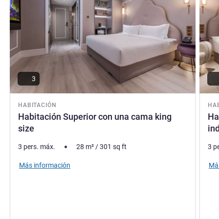
3
HABITACIÓN
HA
Habitación Superior con una cama king
Ha
size
in
3 pers. máx.
28
m²
/
301
sq ft
3 p
Más información
Más