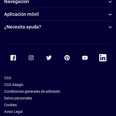
Navegación
Aplicación móvil
¿Necesita ayuda?
Accor Facebook
Accor Instagram
Accor Twitter
Accor Pinterest
Accor Youtube
Accor Li
CGS
CGS Adagio
Condiciones generales de adhesión
Datos personales
Cookies
Aviso Legal