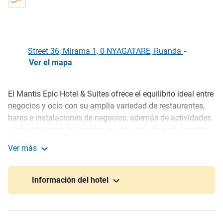
Street 36, Mirama 1, 0 NYAGATARE, Ruanda
-
Ver el mapa
El Mantis Epic Hotel & Suites ofrece el equilibrio ideal entre
Descripción
negocios y ocio con su amplia variedad de restaurantes,
bares e instalaciones de negocios, además de actividades
al aire libre para huéspedes en viaje de ocio y aficionados
al deporte. Este hotel cuenta con 77 modernas
Ver más
habitaciones, instalaciones para conferencias y banquetes,
Mantis EPIC Hotel & Suites
dos pistas de tenis, una cancha de baloncesto y piscinas.
Información del hotel
Ubicado en el distrito de Nyagatare en la provincia Oriental
de Ruanda, se encuentra a 149 km del aeropuerto
internacional de Kigali, a 50 km de la frontera de
Kagitumba entre Ruanda y Uganda y a 35 km de la entrada