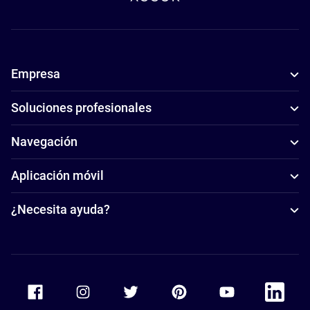
Empresa
Soluciones profesionales
Navegación
Aplicación móvil
¿Necesita ayuda?
Accor Facebook
Accor Instagram
Accor Twitter
Accor Pinterest
Accor Youtube
Accor Li