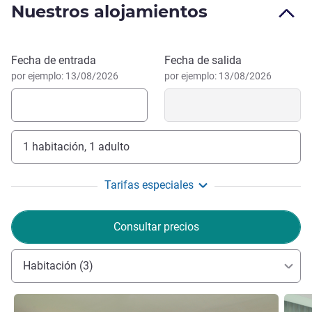
Nuestros alojamientos
norte del Parque Nacional de Akagera.
Reservar este hotel
Fecha de entrada
Fecha de salida
por ejemplo: 13/08/2026
por ejemplo: 13/08/2026
1 habitación, 1 adulto
Tarifas especiales
Consultar precios
Habitación (3)
Más información
Más i