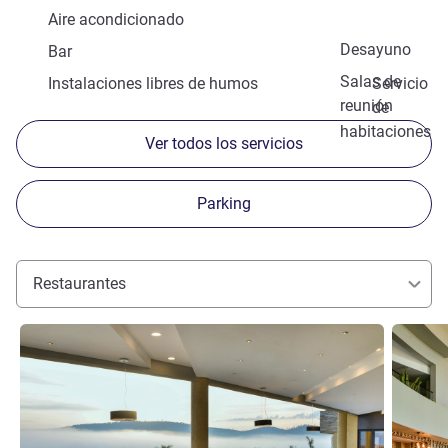
Aire acondicionado
Desayuno
Bar
Salas de
Instalaciones libres de humos
Servicio
reunión
de
habitaciones
Ver todos los servicios
Parking
Restaurantes
Más información
Más info