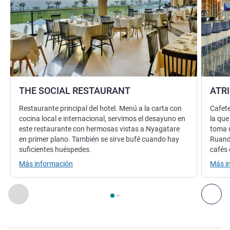
THE SOCIAL RESTAURANT
ATR
Restaurante principal del hotel. Menú a la carta con
Cafete
cocina local e internacional, servimos el desayuno en
la que
este restaurante con hermosas vistas a Nyagatare
toma u
en primer plano. También se sirve bufé cuando hay
Ruanda
suficientes huéspedes.
cafés
Más información
Más i
Página
1
de
2
, Restaurante 1 : THE SOCIAL RESTAURANT , Re
Anterior - Restaurante
Sig