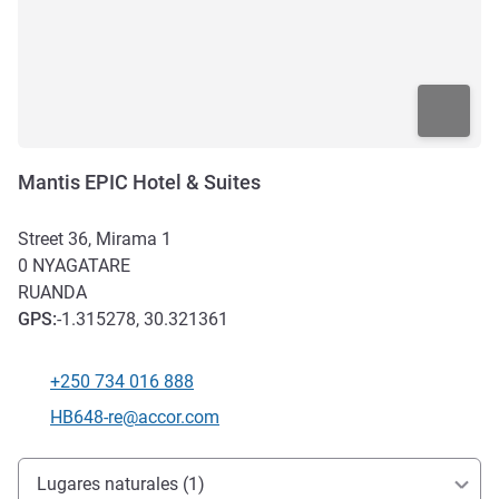
Mantis EPIC Hotel & Suites
Street 36, Mirama 1
0
NYAGATARE
RUANDA
GPS
:
-1.315278, 30.321361
+250 734 016 888
Teléfono
Correo electrónico de contacto
HB648-re@accor.com
Acceso y transporte
Lugares naturales (1)