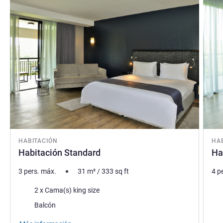
HABITACIÓN
HA
Habitación Standard
Ha
3 pers. máx.
31
m²
/
333
sq ft
4 p
Ropa de cama
Rop
2 x Cama(s) king size
Assets :
Vie
Balcón
Asse