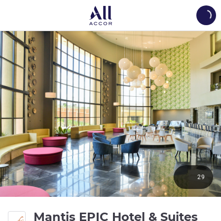
Load
29
4 es
Mantis EPIC Hotel & Suites