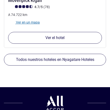
5 estrellas
Mövenpick Kigali
Nota de clientes de Avis (Clasificación de ALL)
opiniones
4.7/5
(78
)
A
74.722
km
Ver en un mapa
Ver el hotel
Todos nuestros hoteles en Nyagatare Hoteles