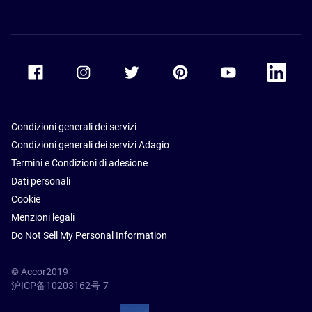
Accor Facebook
Accor Instagram
Accor Twitter
Accor Pinterest
Accor Youtube
Accor Li
Condizioni generali dei servizi
Condizioni generali dei servizi Adagio
Termini e Condizioni di adesione
Dati personali
Cookie
Menzioni legali
Do Not Sell My Personal Information
© Accor2019
沪ICP备10203162号-7
SSL Secure – globalSign