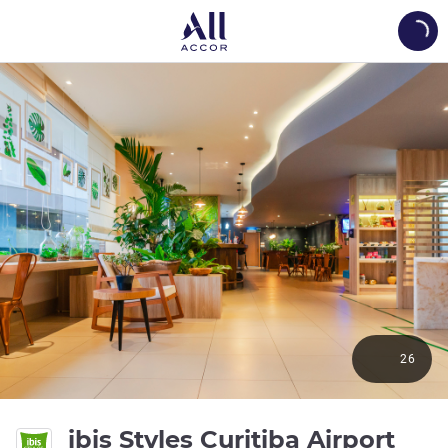
Load
26
3 st
ibis Styles Curitiba Airport