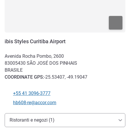
ibis Styles Curitiba Airport
Avenida Rocha Pombo, 2600
83005430
SÃO JOSÉ DOS PINHAIS
BRASILE
COORDINATE
GPS
:
-25.53407, -49.19047
+55 41 3096-3777
Telefono
E-mail di contatto
hb608-re@accor.com
Accesso e trasporti
Ristoranti e negozi (1)