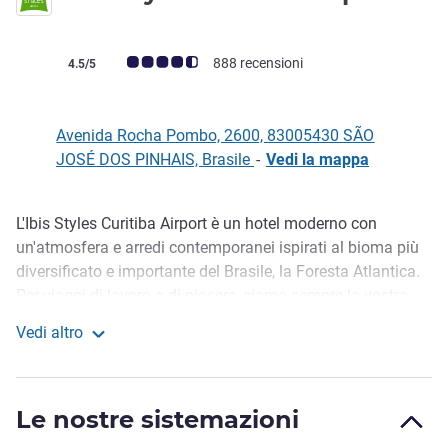
Giudizio clienti (Valutazione ALL)
888 recensioni
4.5/5
Avenida Rocha Pombo, 2600, 83005430 SÃO
JOSÉ DOS PINHAIS, Brasile
-
Vedi la mappa
L'Ibis Styles Curitiba Airport è un hotel moderno con
Descrizione
un'atmosfera e arredi contemporanei ispirati al bioma più
diversificato e importante del Brasile, la Foresta Atlantica.
Per viaggi di lavoro o di piacere, siamo sempre la vostra
opzione preferita, a un prezzo eccezionale. Con minibar,
Vedi altro
aria condizionata, TV via cavo, finestre insonorizzate e
ibis Styles Curitiba Airport
WIFI, le nostre ampie camere offrono tutto il comfort
necessario al vostro soggiorno.
Le nostre sistemazioni
Le nostre camere Family possono accogliere fino a 4 ospiti