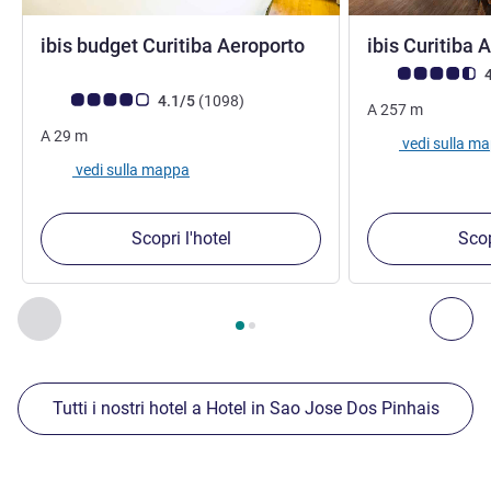
2 stelle
ibis budget Curitiba Aeroporto
ibis Curitiba 
Giudizio clienti (
4
Giudizio clienti (Valutazione ALL)
recensioni
4.1/5
(1098
)
A
257
m
A
29
m
vedi sulla m
vedi sulla mappa
Scopri l'hotel
Scop
Pagina
1
di
2
, Nostre ulteriori strutture nelle vicinanze 1 :, Nost
Precedente - Nostre ulteriori strutture nelle vicinanze
Succ
Tutti i nostri hotel a Hotel in Sao Jose Dos Pinhais