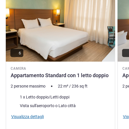
6
CAMERA
CA
Appartamento Standard con 1 letto doppio
Ap
2 persone massimo
22
m²
/
236
sq ft
2 p
Biancheria da letto
Bia
1 x Letto doppio/Letti doppi
Vista:
Vist
Vista sull'aeroporto o Lato città
Visualizza dettagli
Vis