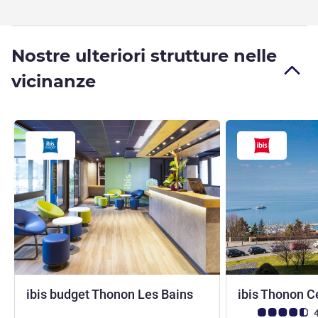
Nostre ulteriori strutture nelle
vicinanze
2 stelle
ibis budget Thonon Les Bains
ibis Thonon C
Giudizio clienti (
4