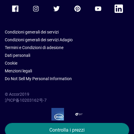
Accor Facebook
Accor Instagram
Accor Twitter
Accor Pinterest
Accor Youtube
Accor Li
Condizioni generali dei servizi
Condizioni generali dei servizi Adagio
Termini e Condizioni di adesione
Dati personali
Cookie
Menzioni legali
Do Not Sell My Personal Information
© Accor2019
沪ICP备10203162号-7
SSL Secure – globalSign
Controlla i prezzi