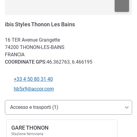
ibis Styles Thonon Les Bains
16 TER Avenue Grangette
74200
THONON-LES-BAINS
FRANCIA
COORDINATE
GPS
:
46.362763, 6.466195
+33 4 50 80 31 40
Telefono
E-mail di contatto
hb5x9@accor.com
Accesso e trasporti
Accesso e trasporti (1)
GARE THONON
Stazione ferroviaria