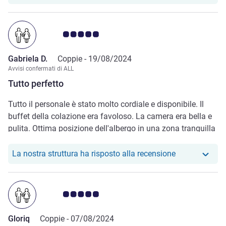
Giudizio clienti 5.0/5
Gabriela D.
Coppie -
19/08/2024
Avvisi confermati di ALL
Tutto perfetto
Tutto il personale è stato molto cordiale e disponibile. Il
buffet della colazione era favoloso. La camera era bella e
pulita. Ottima posizione dell'albergo in una zona tranquilla
dove il riposo è garantito. Tanti posteggi gratuiti a
disposizione.
Il nostro hote
La nostra struttura ha risposto alla recensione
Giudizio clienti 5.0/5
Gloriq
Coppie -
07/08/2024