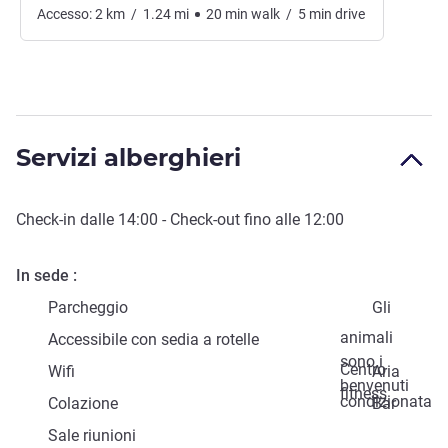
Accesso:
2
km
/
1.24
mi
20
min
walk
/
5
min
drive
Servizi alberghieri
Check-in
dalle
14:00
-
Check-out
fino alle
12:00
In sede
Parcheggio
Gli
animali
Accessibile con sedia a rotelle
sono i
Centro
Wifi
Aria
benvenuti
fitness
condizionata
Colazione
Bar
Sale riunioni