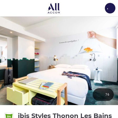
Load
76
3 
ibis Styles Thonon Les Bains