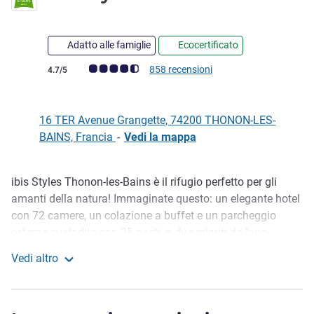
Adatto alle famiglie
Ecocertificato
Giudizio clienti (Valutazione ALL)
858 recensioni
4.7/5
16 TER Avenue Grangette, 74200 THONON-LES-
BAINS, Francia
-
Vedi la mappa
ibis Styles Thonon-les-Bains è il rifugio perfetto per gli
Descrizione
amanti della natura! Immaginate questo: un elegante hotel
con 72 camere, un colazione a buffet e un parcheggio
esterno custodito con 25 posti, a due minuti da lago
Ginevra, Evian e diversi parcheggi pubblici. Rilassatevi al
Vedi altro
bar, esercitatevi al centro fitness o divertitevi nell'area
ibis Styles Thonon Les Bains
giochi. Nuoto, gite in barca, sport acquatici e per gli amanti
della montagna, trekking, mountain bike o sci nelle vicine