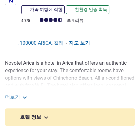
가족 여행에 적합
친환경 인증 획득
고객 평점 (ALL 평가)
884 리뷰
4.7/5
, 100000 ARICA, 칠레
-
지도 보기
Novotel Arica is a hotel in Arica that offers an authentic
호텔설명
experience for your stay. The comfortable rooms have
options with views of Chinchorro Beach. All air-conditioned
and with free WIFI. The hotel also offers local seasonal
fruits at breakfast and a unique dining experience at El
더보기
Mercado restaurant. In addition, take advantage of the bar,
Novotel Arica
pool, gym and modern rooms for events and business
center.
호텔 정보
Novotel Arica is near the city's major points. The hotel is a
5-minute drive from Arica-Tacna train station and fishing