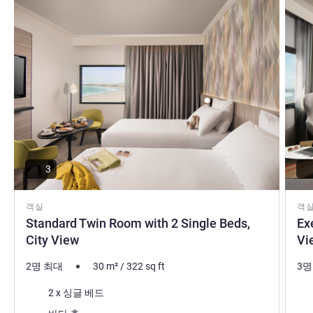
3
객실
객
Standard Twin Room with 2 Single Beds,
Ex
City View
Vi
2명 최대
30
m²
/
322
sq ft
3명
침구
침
2 x 싱글 베드
전망:
전망