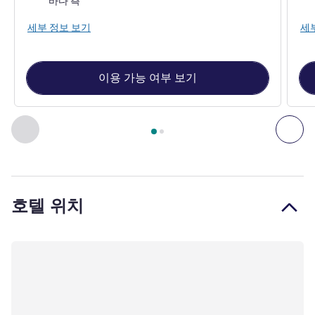
바다 측
세부 정보 보기
세
이용 가능 여부 보기
2
/
1
페이지
, 객실 1 : Standard Twin Room with 2 Single Beds, 
이전 - 객실
다음
호텔 위치