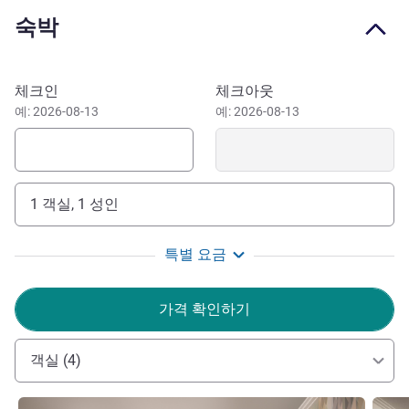
terminal; 23 minutes from Azapa Valley Archaeological
숙박
Museum and Anzota Caves. If you stay at the Novotel
Arica, enjoy the Carnival with the "Strength of the Sun" that
happens every summer, or the Surfing and Bodyboarding
이 호텔 예약하기
체크인
체크아웃
championships, which take place every winter.
예: 2026-08-13
예: 2026-08-13
Looking for a hotel in Arica for business trips or holidays?
Novotel Arica is ideal for walks and sightseeing in the city.
Benefit from the hotel's location facing Chinchorro Beach
and enjoy! Book now!
1 객실, 1 성인
"Welcome to Novotel Arica! Ideal starting point to tour
특별 요금
the region of Arica and Parinacota, the best location for
business, tourism and family trips."
가격 확인하기
Gloria Behrmann 호텔 관리
객실 (4)
세부 정보 보기
세부 