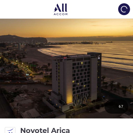
Load
67
4.5성
Novotel Arica