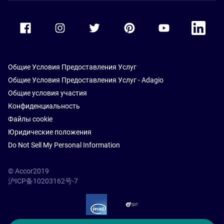
Accor Facebook
Accor Instagram
Accor Twitter
Accor Pinterest
Accor Youtube
Accor Li
Общие Условия Предоставления Услуг
Общие Условия Предоставления Услуг - Adagio
Общие условия участия
Конфиденциальность
Файлы cookie
Юридические положения
Do Not Sell My Personal Information
© Accor2019
沪ICP备10203162号-7
SSL Secure – globalSign