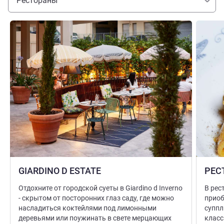
Рестораны
Подробная информация
Подробн
GIARDINO D ESTATE
РЕС
Отдохните от городской суеты в Giardino d Inverno
В рес
- скрытом от посторонних глаз саду, где можно
приоб
насладиться коктейлями под лимонными
суппл
деревьями или поужинать в свете мерцающих
класс