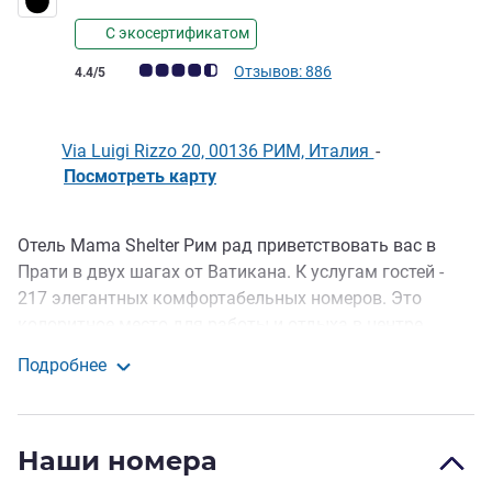
С экосертификатом
Примечание: отзывы клиентов (Рейтинг ALL)
Отзывов: 886
4.4/5
Via Luigi Rizzo 20, 00136 РИМ, Италия
-
Посмотреть карту
Отель Mama Shelter Рим рад приветствовать вас в
Описание
Прати в двух шагах от Ватикана. К услугам гостей -
217 элегантных комфортабельных номеров. Это
колоритное место для работы и отдыха в центре
Рима: зона отдыха на крыше с видом на собор Св.
Подробнее
Павла, бассейн, спа (сауна и хаммам), сад, бары и
Mama Shelter Рома
рестораны.
Добро пожаловать в отель Mama Рим! К вашим
Наши номера
услугам - 217 дизайнерских номеров, зона отдыха на