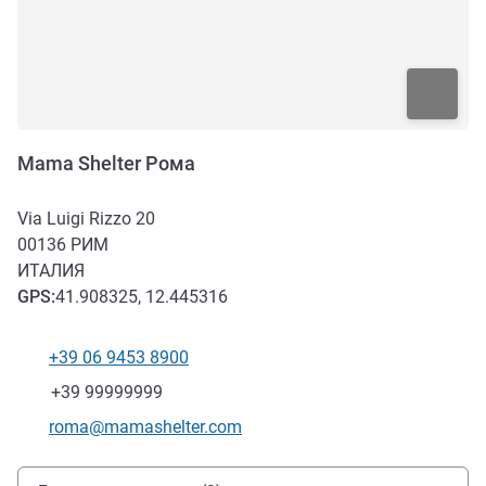
Mama Shelter Рома
Via Luigi Rizzo 20
00136
РИМ
ИТАЛИЯ
GPS
:
41.908325, 12.445316
+39 06 9453 8900
Телефон
Факс
+39 99999999
Контактный адрес электронной почты
roma@mamashelter.com
Доступ и транспорт