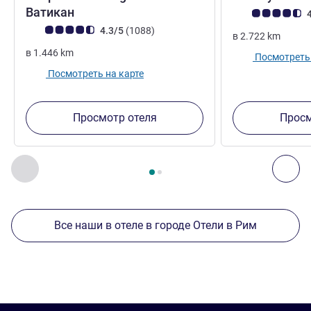
4 звезды
Ватикан
Примечание: отз
4
Примечание: отзывы клиентов (Рейтинг ALL)
Отзывов
4.3/5
(1088
)
в
2.722
km
в
1.446
km
Посмотреть 
Посмотреть на карте
Просмотр отеля
Просм
Страница
1
из
2
, Другие отели поблизости 1 :, Другие оте
Назад - Другие отели поблизости
Дал
Все наши в отеле в городе Отели в Рим