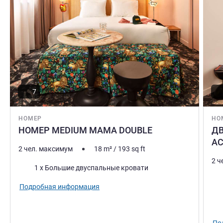
7
НОМЕР
НО
НОМЕР MEDIUM MAMA DOUBLE
Д
AC
2 чел. максимум
18
m²
/
193
sq ft
2 ч
Постель
1 x Большие двуспальные кровати
Пос
Подробная информация