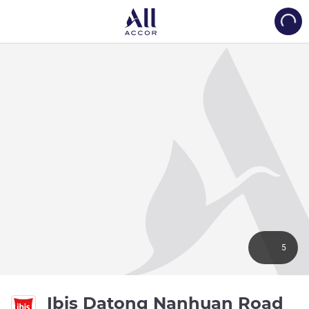
Load
5
Ibis Datong Nanhuan Road