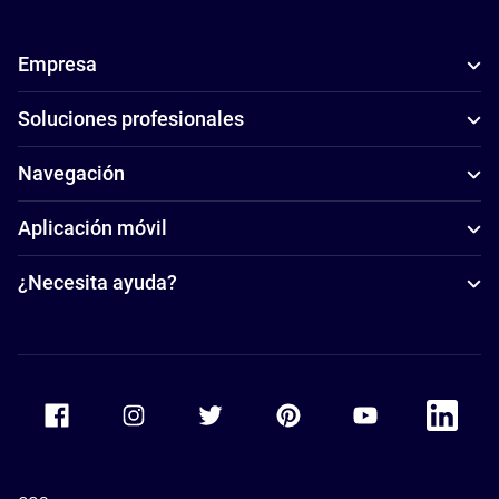
Empresa
Soluciones profesionales
Navegación
Aplicación móvil
¿Necesita ayuda?
Accor Facebook
Accor Instagram
Accor Twitter
Accor Pinterest
Accor Youtube
Accor Li