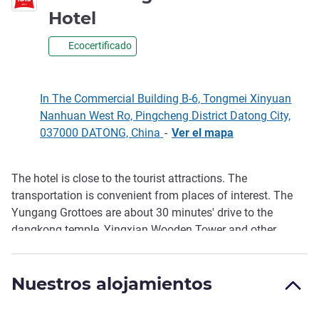
3 estrellas
Hotel
Ecocertificado
In The Commercial Building B-6, Tongmei Xinyuan
Nanhuan West Ro, Pingcheng District Datong City,
037000 DATONG, China
-
Ver el mapa
The hotel is close to the tourist attractions. The
Descripción
transportation is convenient from places of interest. The
Yungang Grottoes are about 30 minutes' drive to the
dangkong temple, Yingxian Wooden Tower and other
nearby buses. Around the hotel, there are sho pping
centers, ancient city food street, and local famous food
Nuestros alojamientos
such as noodles and mutton flour with unique local
characteristics.