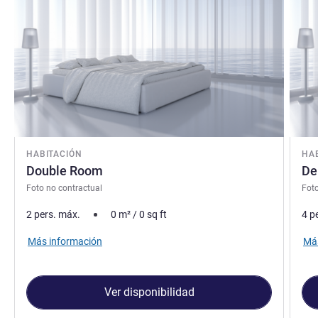
HABITACIÓN
HA
Double Room
De
Foto no contractual
Foto
2 pers. máx.
0
m²
/
0
sq ft
4 p
Más información
Más
Ver disponibilidad