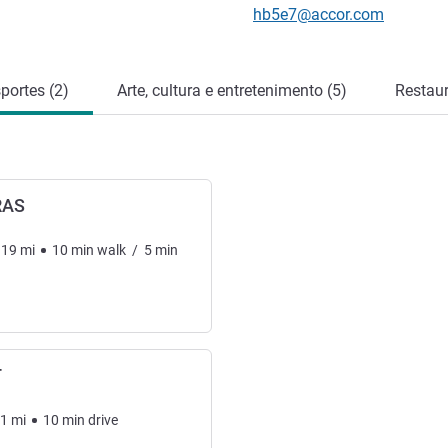
E-mail de contacto
hb5e7@accor.com
portes (2)
Arte, cultura e entretenimento (5)
Restaur
RAS
.19
mi
10
min
walk
/
5
min
T
11
mi
10
min
drive