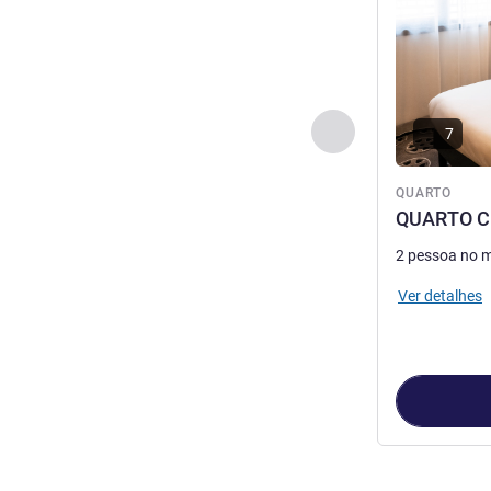
Anterior - Quarto
7
QUARTO
QUARTO C
2 pessoa no 
Ver detalhes
Página
1
de
2
, 