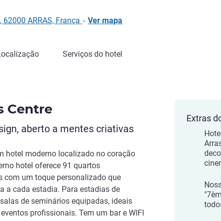
, 62000 ARRAS, França
-
Ver mapa
Localização
Serviços do hotel
as Centre
Extras d
ign, aberto a mentes criativas
Hote
Arra
deco
 um hotel moderno localizado no coração
cine
erno hotel oferece 91 quartos
os com um toque personalizado que
Noss
 a cada estadia. Para estadias de
"7èm
 salas de seminários equipadas, ideais
todo
 eventos profissionais. Tem um bar e WIFI