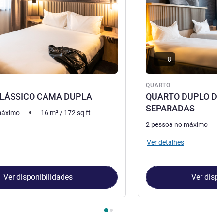
8
QUARTO
LÁSSICO CAMA DUPLA
QUARTO DUPLO 
SEPARADAS
máximo
16
m²
/
172
sq ft
2 pessoa no máximo
Ver detalhes
Ver disponibilidades
Ver dis
Quarto 1 : QUARTO CLÁSSICO CAMA DUPLA , Quarto 2 : QUA