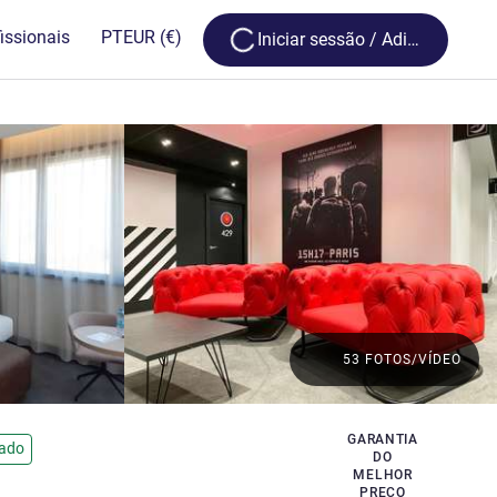
Loading...
issionais
PT
EUR
(€)
Iniciar sessão / Adira
53 FOTOS/VÍDEO
GARANTIA
cado
DO
MELHOR
PREÇO