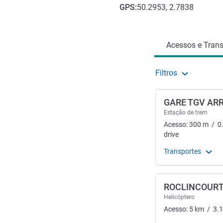
GPS
:
50.2953, 2.7838
Acesso e transporte
Acessos e Trans
Filtros
GARE TGV AR
Estação de trem
Acesso:
300
m
/
0
drive
Transportes
ROCLINCOUR
Helicóptero
Acesso:
5
km
/
3.