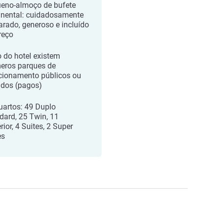
eno-almoço de bufete
inental: cuidadosamente
arado, generoso e incluído
reço
o do hotel existem
eros parques de
cionamento públicos ou
ados (pagos)
uartos: 49 Duplo
dard, 25 Twin, 11
ior, 4 Suites, 2 Super
es