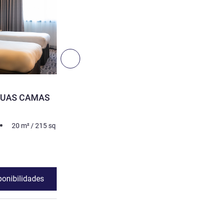
Ver detalhes
Seguinte - Quarto
5
QUARTO
DUAS CAMAS
QUARTOS SUPERIOR
4 pessoa no máximo
30
m²
20
m²
/
215
sq ft
Ver detalhes
ponibilidades
Ver disponibili
RTO DUPLO DUAS CAMAS SEPARADAS