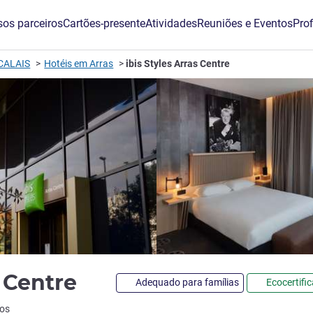
os parceiros
Cartões-presente
Atividades
Reuniões e Eventos
Prof
CALAIS
Hotéis em Arras
ibis Styles Arras Centre
3 estrelas
s Centre
Adequado para famílias
Ecocertifi
ios