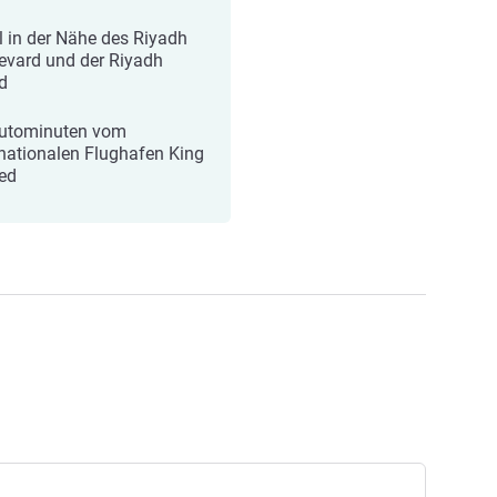
l in der Nähe des Riyadh
evard und der Riyadh
d
utominuten vom
rnationalen Flughafen King
ed