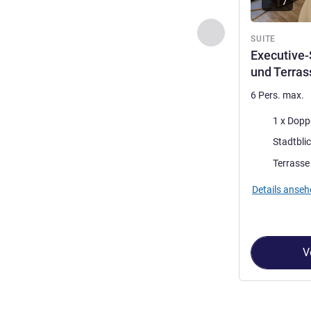
7
Zurück - Suite
SUITE
Executive-
und Terras
6 Pers. max.
Bettwäsche
Aussicht:
Stadtbli
Vorteile der Un
Terrasse
Details anseh
V
Seite
1
von
2
, S