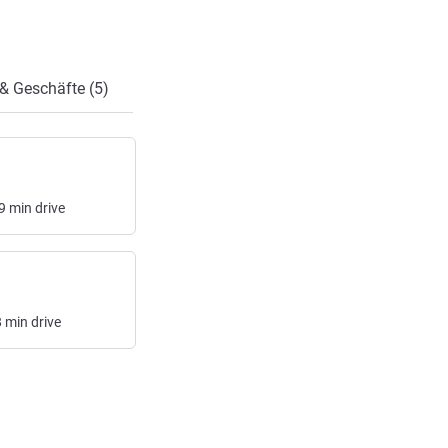
& Geschäfte (5)
9
min
drive
8
min
drive