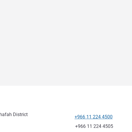
afah District
+966 11 224 4500
Tel
Fax
+966 11 224 4505