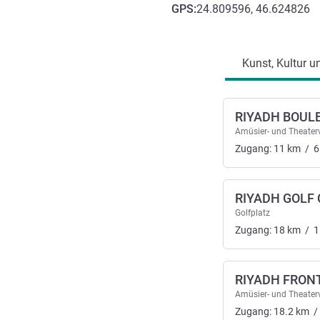
GPS
:
24.809596, 46.624826
Erreichbarkeit und Anbind
Kunst, Kultur u
RIYADH BOUL
Amüsier- und Theaterv
Zugang:
11
km
/
6
RIYADH GOLF
Golfplatz
Zugang:
18
km
/
1
RIYADH FRON
Amüsier- und Theaterv
Zugang:
18.2
km
/