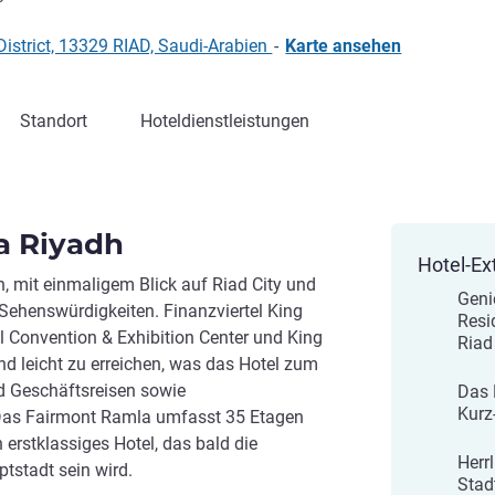
istrict, 13329 RIAD, Saudi-Arabien
-
Karte ansehen
Standort
Hoteldienstleistungen
a Riyadh
Hotel-Ex
, mit einmaligem Blick auf Riad City und
Geni
Sehenswürdigkeiten. Finanzviertel King
Resi
l Convention & Exhibition Center und King
Riad
ind leicht zu erreichen, was das Hotel zum
nd Geschäftsreisen sowie
Das 
Kurz
Das Fairmont Ramla umfasst 35 Etagen
erstklassiges Hotel, das bald die
Herr
tstadt sein wird.
Stad