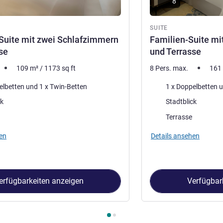
8
SUITE
Suite mit zwei Schlafzimmern
Familien-Suite mi
se
und Terrasse
109
m²
/
1173
sq ft
8 Pers. max.
161
Bettwäsche
1 x Doppelbetten und 1 x Twin-Betten
Aussicht:
ck
Stadtblick
terkunft :
Vorteile der Unterkunft :
Terrasse
en
Details ansehen
erfügbarkeiten anzeigen
Verfügbar
uite 1 : Executive-Suite mit zwei Schlafzimmern und Terrasse , S