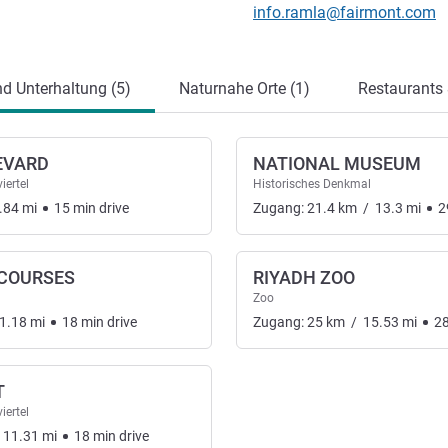
Kontakt-E-Mail
info.ramla@fairmont.com
ung
nd Unterhaltung (5)
Naturnahe Orte (1)
Restaurants 
EVARD
NATIONAL MUSEUM
iertel
Historisches Denkmal
.84
mi
15
min
drive
Zugang:
21.4
km
/
13.3
mi
2
 COURSES
RIYADH ZOO
Zoo
1.18
mi
18
min
drive
Zugang:
25
km
/
15.53
mi
2
T
iertel
11.31
mi
18
min
drive