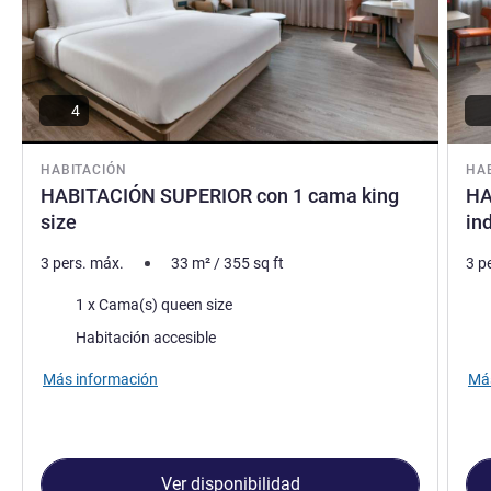
4
HABITACIÓN
HA
HABITACIÓN SUPERIOR con 1 cama king
HA
size
in
3 pers. máx.
33
m²
/
355
sq ft
3 p
Ropa de cama
Rop
1 x Cama(s) queen size
Habitación accesible
Más información
Más
Ver disponibilidad