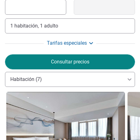
1 habitación, 1 adulto
Tarifas especiales
Consultar precios
Habitación (7)
Más información
Más i