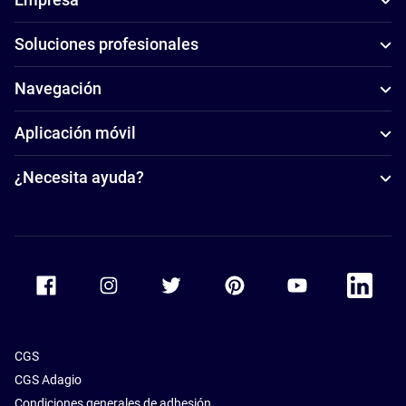
Soluciones profesionales
Navegación
Aplicación móvil
¿Necesita ayuda?
Accor Facebook
Accor Instagram
Accor Twitter
Accor Pinterest
Accor Youtube
Accor Li
CGS
CGS Adagio
Condiciones generales de adhesión