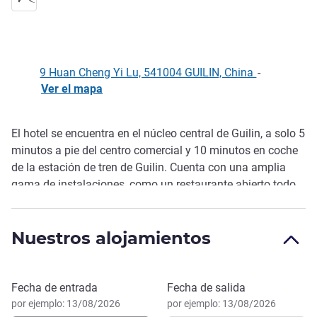
9 Huan Cheng Yi Lu, 541004 GUILIN, China
-
Ver el mapa
El hotel se encuentra en el núcleo central de Guilin, a solo 5
Descripción
minutos a pie del centro comercial y 10 minutos en coche
de la estación de tren de Guilin. Cuenta con una amplia
gama de instalaciones, como un restaurante abierto todo
el día, zona de ocio, sala de reuniones multifunción,
gimnasio 24 h y lavandería para mayor comodidad. Te
Nuestros alojamientos
damos una cálida bienvenida y nos comprometemos a
ofrecer un servicio con el que te sentirás como en casa.
Reservar este hotel
Fecha de entrada
Fecha de salida
por ejemplo: 13/08/2026
por ejemplo: 13/08/2026