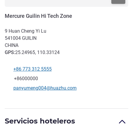
Mercure Guilin Hi Tech Zone
9 Huan Cheng Yi Lu
541004
GUILIN
CHINA
GPS
:
25.24965, 110.33124
+86 773 312 5555
Teléfono
Fax
+86000000
Correo electrónico de contacto
panyumeng004@huazhu.com
Servicios hoteleros