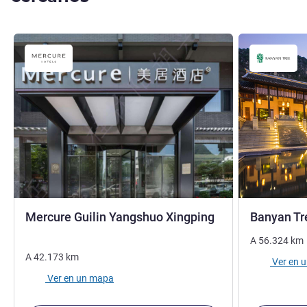
4 estrellas
Mercure Guilin Yangshuo Xingping
Banyan T
A
56.324
km
A
42.173
km
Ver en 
Ver en un mapa