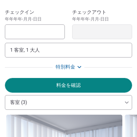
(Pérouges)、ヴィラール レ ドンブ (Villars-Les-Dombes) 野
鳥公園まで20分、ミリベルジョナージュ公園 (Grand Parc
このホテルを予約
チェックイン
チェックアウト
de Miribel-Jonage) まで5分です。
年年年年-月月-日日
年年年年-月月-日日
イビス バジェット リヨン エスト ベイノストでは、チー
ム一同が皆様のお越しをお待ちしています。当ブランドの
新しいホテルにぜひご滞在ください。お手頃な価格で快適
1 客室, 1 大人
さを味わっていただけます。
ホテル経営
特別料金
料金を確認
客室 (3)
詳細を表示
詳細