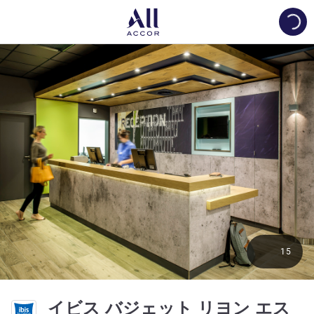
Load
15
イビス バジェット リヨン エス