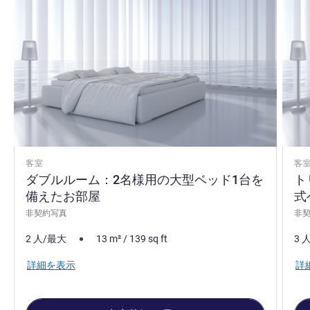
客室
客
ダブルルーム：2名様用の大型ベッド1台を
ト
備えたお部屋
式
非契約写真
非
2 人/最大
13
m²
/
139
sq ft
3 
詳細を表示
詳