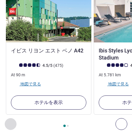
3 つ星
イビス リヨン エスト ベノ A42
Ibis Styles L
3 つ
Stadium
お客さまの声 (確認済みレビュー アコーホテルズ)
件のレビュー
お客さまの声 (確
4.5/5
(475
)
4
At
90
m
At
5.781
km
地図で見る
地図で見る
ホテルを表示
ホテ
2
ページ中
1
ページ
, 周辺の他の施設 1 :, 周辺の他の施設 2 :,
前に戻る - 周辺の他の施設
次へ