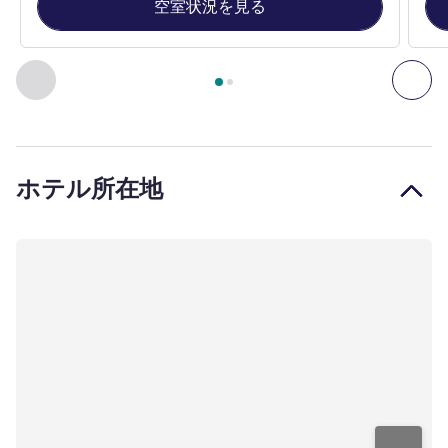
空室状況を見る
2
ページ中
1
ページ
, 客室 1 : ダブルルーム：2名様用の大
前に戻る - 客室
次へ
ホテル所在地