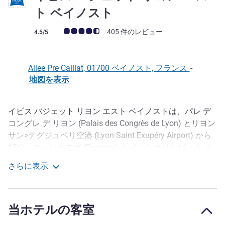
2 つ星
ト ベイノスト
お客さまの声 (確認済みレビュー アコーホテルズ)
405 件のレビュー
4.5/5
Allee Pre Caillat, 01700 ベイノスト, フランス
-
地図を表示
イビス バジェット リヨン エスト ベイノストは、パレ デ
説明
コングレ デ リヨン (Palais des Congrès de Lyon) とリヨン
サン>テグジュペリ空港 (Lyon-Saint Exupéry Airport) から
15分、ユーレクスポ (Eurexpo) とパルク オリンピック リ
ヨン (グルパマ スタジアム) からは20分の距離で、A42高
さらに表示
速道路の出口5をご利用いただけます。40室のエアコンを
イビス バジェット リヨン エスト ベイノスト
完備した客室と無料屋内駐車場をご用意しています。Wi-
Fiを完備しています。
当ホテルの客室
ホテルからはリヨンの中心地、中世都市ペルージュ