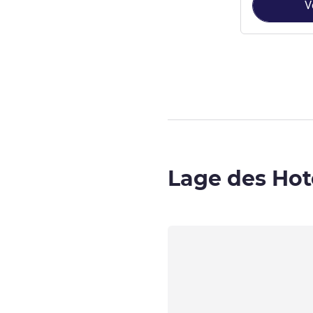
V
Seite
1
von
2
, Z
Lage des Hot