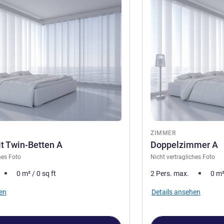
en
Details ansehen
ZIMMER
t Twin-Betten A
Doppelzimmer A
hes Foto
Nicht vertragliches Foto
0
m²
/
0
sq ft
2 Pers. max.
0
m
en
Details ansehen