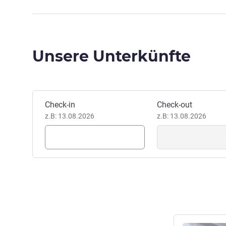
Unsere Unterkünfte
Dieses Hotel buchen
Check-in
Check-out
z.B: 13.08.2026
z.B: 13.08.2026