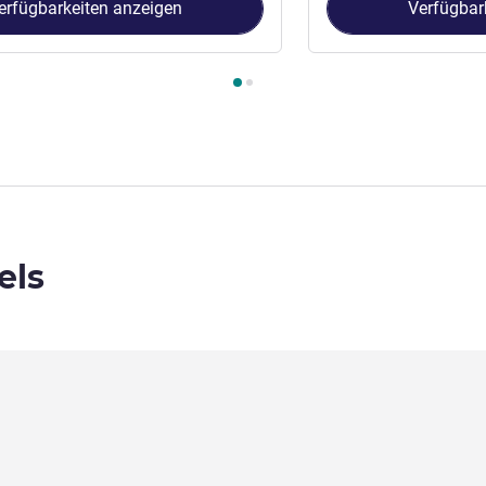
erfügbarkeiten anzeigen
Verfügbar
immer 1 : Zimmer mit Twin-Betten A , Zimmer 2 : Doppelzimmer 
els