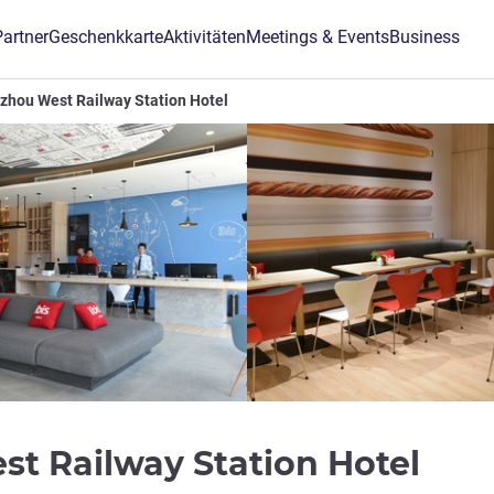
Partner
Geschenkkarte
Aktivitäten
Meetings & Events
Business
nzhou West Railway Station Hotel
3 S
st Railway Station Hotel