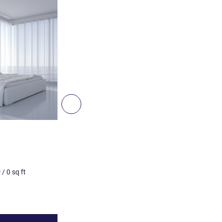
Details ansehen
Weiter - Zimmer
ZIMMER
Stress Free-Doppelzimme
2 Pers. max.
0
m²
/
0
sq ft
²
/
0
sq ft
Details ansehen