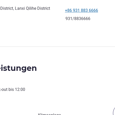
istrict, Lanxi Qilihe District
+86 931 883 6666
Tel
Fax
931/8836666
eistungen
-out
bis
12:00