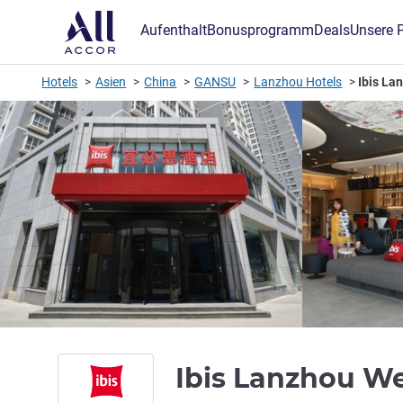
Aufenthalt
Bonusprogramm
Deals
Unsere 
Hotels
Asien
China
GANSU
Lanzhou Hotels
Ibis La
Ibis Lanzhou We