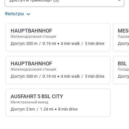
Фильтры
HAUPTBAHNHOF
MES
Железнодорожная станция
Паро
Доступ:
300
m
/
0.19
mi
4
min
walk
/
5
min
drive
Досту
HAUPTBAHNHOF
BSL
Железнодорожная станция
Посад
Доступ:
300
m
/
0.19
mi
4
min
walk
/
5
min
drive
Досту
AUSFAHRT 5 BSL CITY
Магистральный выезд
Доступ:
2
km
/
1.24
mi
8
min
drive