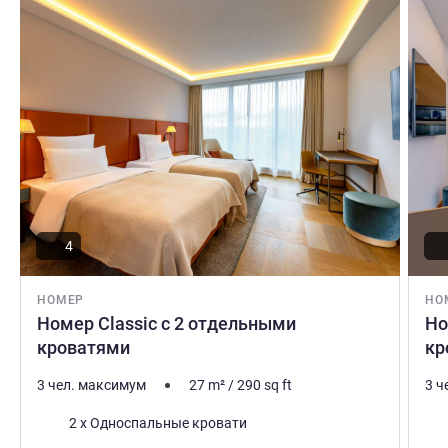
Вами в Базеле. С радостью ждем как отдыхающих,
так и деловых путешественников.
Reto KOCHER Управление отелем
4
НОМЕР
НО
Номер Classic с 2 отдельными
Но
кроватями
кр
3 чел. максимум
27
m²
/
290
sq ft
3 ч
Постель
Пос
2 x Односпальные кровати