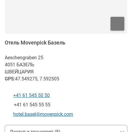
Отель Movenpick Базель
Aeschengraben 25
4051
БАЗЕЛЬ
ШВЕЙЦАРИЯ
GPS
:
47.549275, 7.592505
+41 61 545 50 50
Телефон
Факс
+41 61 545 55 55
Контактный адрес электронной почты
hotel.basel@movenpick.com
Доступ и транспорт
Доступ и транспорт (5)