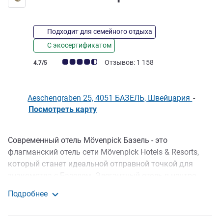
Подходит для семейного отдыха
С экосертификатом
Примечание: отзывы клиентов (Рейтинг ALL)
Отзывов: 1 158
4.7/5
Aeschengraben 25, 4051 БАЗЕЛЬ, Швейцария
-
Посмотреть карту
Современный отель Mövenpick Базель - это
Описание
флагманский отель сети Mövenpick Hotels & Resorts,
который станет идеальной отправной точкой для
знакомства с Базелем. Элегантный отель в центре
города идеален для длительного отдыха с полным
Подробнее
комфортом. Интерьер для всех 260 номеров создавал
Отель Movenpick Базель
всемирно известный дизайнер Матео Тун. Вас ждет