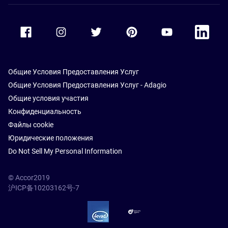
Accor Facebook
Accor Instagram
Accor Twitter
Accor Pinterest
Accor Youtube
Accor Li
Общие Условия Предоставления Услуг
Общие Условия Предоставления Услуг - Adagio
Общие условия участия
Конфиденциальность
Файлы cookie
Юридические положения
Do Not Sell My Personal Information
© Accor2019
沪ICP备10203162号-7
SSL Secure – globalSign