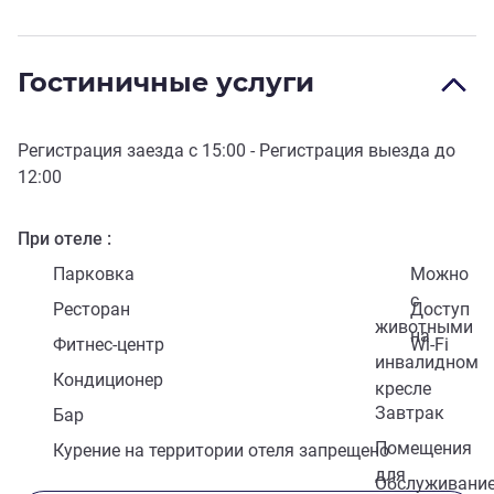
Гостиничные услуги
Регистрация заезда с
15:00
- Регистрация выезда до
12:00
При отеле
Парковка
Можно
с
Ресторан
Доступ
животными
на
Фитнес-центр
Wi-Fi
инвалидном
Кондиционер
кресле
Завтрак
Бар
Помещения
Курение на территории отеля запрещено
для
Обслуживани