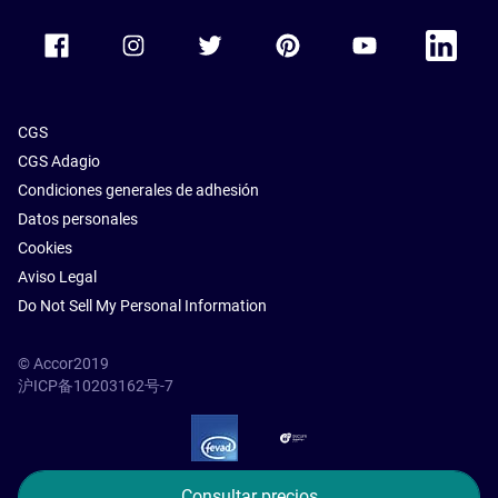
Accor Facebook
Accor Instagram
Accor Twitter
Accor Pinterest
Accor Youtube
Accor Li
CGS
CGS Adagio
Condiciones generales de adhesión
Datos personales
Cookies
Aviso Legal
Do Not Sell My Personal Information
© Accor2019
沪ICP备10203162号-7
SSL Secure – globalSign
Consultar precios