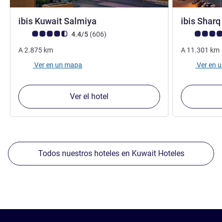
3 estrellas
ibis Kuwait Salmiya
ibis Shar
Nota de clientes de Avis (Clasificación de ALL)
opiniones
Nota de clien
4.4/5
(606
)
A
2.875
km
A
11.301
km
Ver en un mapa
Ver en 
Ver el hotel
Todos nuestros hoteles en Kuwait Hoteles