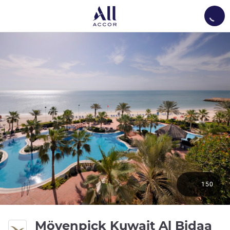
Load
150
5 e
Mövenpick Kuwait Al Bidaa