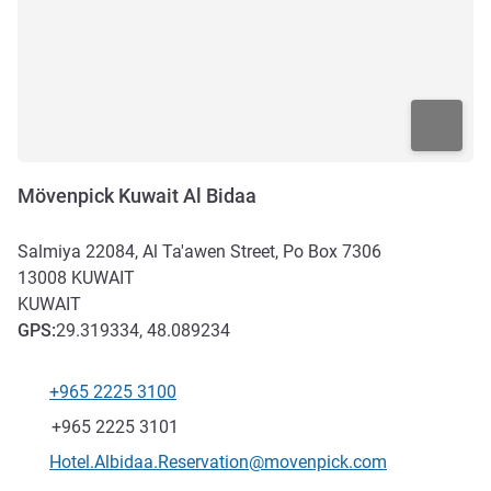
Mövenpick Kuwait Al Bidaa
Salmiya 22084, Al Ta'awen Street, Po Box 7306
13008
KUWAIT
KUWAIT
GPS
:
29.319334, 48.089234
+965 2225 3100
Teléfono
Fax
+965 2225 3101
Correo electrónico de contacto
Hotel.Albidaa.Reservation@movenpick.com