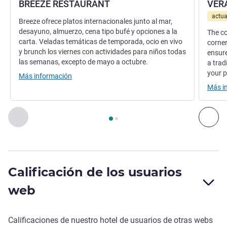
BREEZE RESTAURANT
VER
actua
Breeze ofrece platos internacionales junto al mar,
desayuno, almuerzo, cena tipo bufé y opciones a la
The co
carta. Veladas temáticas de temporada, ocio en vivo
corner
y brunch los viernes con actividades para niños todas
ensure
las semanas, excepto de mayo a octubre.
a trad
your p
Más información
Más i
Página
1
de
2
, Restaurante 1 : BREEZE RESTAURANT , Resta
Anterior - Restaurante
Sig
Calificación de los usuarios
web
Calificaciones de nuestro hotel de usuarios de otras webs