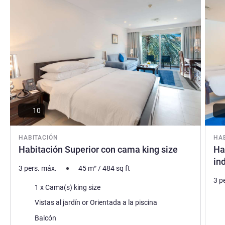
10
HABITACIÓN
HA
Habitación Superior con cama king size
Ha
in
3 pers. máx.
45
m²
/
484
sq ft
3 p
Ropa de cama
1 x Cama(s) king size
Rop
Views :
Vistas al jardín or Orientada a la piscina
Vie
Assets :
Balcón