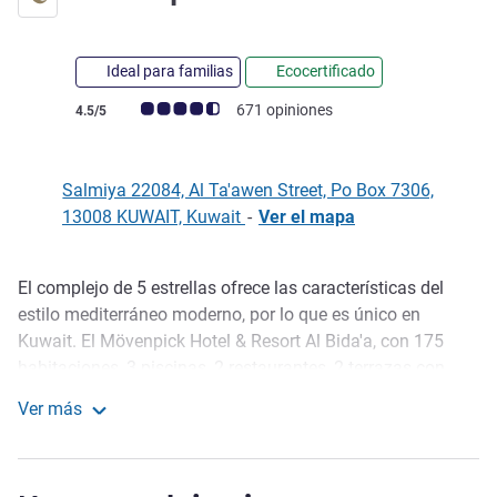
Ideal para familias
Ecocertificado
Nota de clientes de Avis (Clasificación de ALL)
671 opiniones
4.5/5
Salmiya 22084, Al Ta'awen Street, Po Box 7306,
13008 KUWAIT, Kuwait
-
Ver el mapa
El complejo de 5 estrellas ofrece las características del
Descripción
estilo mediterráneo moderno, por lo que es único en
Kuwait. El Mövenpick Hotel & Resort Al Bida'a, con 175
habitaciones, 3 piscinas, 2 restaurantes, 2 terrazas con
shisha, playa privada, gimnasio y parque de juegos
Ver más
infantil, es ideal para un día, un fin de semana o más
Mövenpick Kuwait Al Bidaa
tiempo. Para su comodidad, hay un cajero disponible en la
puerta de entrada principal, que le permite retirar efectivo