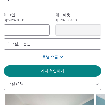
leisure trave
Madinah's largest and most multi-functional hotel, offering
이 호텔 예약하기
체크인
체크아웃
partially renovated rooms, extensive facilities for families,
예: 2026-08-13
예: 2026-08-13
individual travelers, leisure groups, and accessible
accommodations. Anwar Al Madinah Mövenpick Hotel
offers breathtaking panoramic views of the Prophet's
Mosque - the perfect place for your spiritual retreat. Enjoy
1 객실, 1 성인
unforgettable nights in Madinah with comfort, serenity, and
unmatched proximity to Al-Masjid an-Nabawi.
특별 요금
It is centrally located and it's adjacent to the Prophets
Mosque on it is northern side and other historic sites. only
가격 확인하기
16km from Prince Mohammed Bin Abdullaziz International
Airport. And 10km from Haramin High- Speed Railway.
객실 (35)
Welcome to Anwar Al Madinah Mövenpick Hotel, in the
radiant city of the prophet Mohammed (PBUH).
세부 정보 보기
세부 
I would like to personally thank you for choosing our hotel