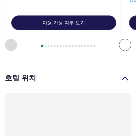
세
이용 가능 여부 보기
18
/
1
페이지
, 객실 1 : CLASSIC COMFORT 1 King bed Tower Vi
이전 - 객실
다음
호텔 위치