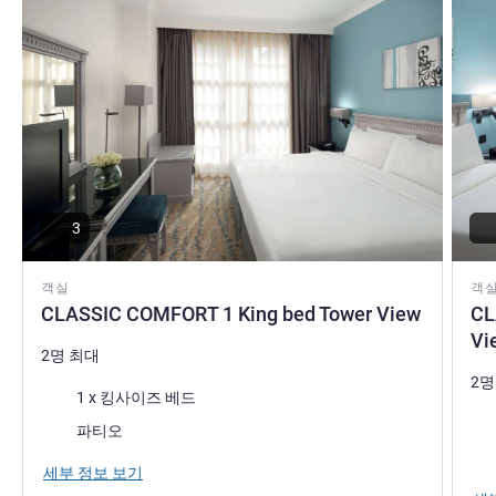
to be your place of stay that helps you find the peace you
are looking for.
Adel Bibars 호텔 관리
3
객실
객
CLASSIC COMFORT 1 King bed Tower View
CL
Vi
2명 최대
2명
침구
1 x 킹사이즈 베드
침
전망:
파티오
전망
세부 정보 보기