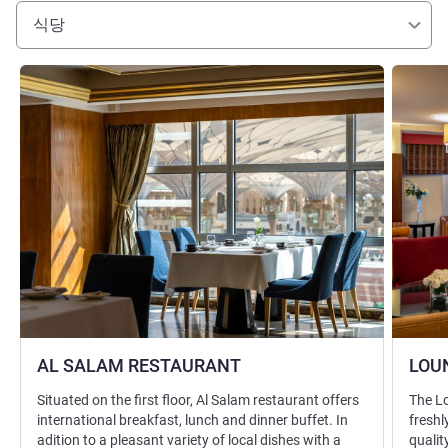
식당
세부 정보 보기
세부 정보
AL SALAM RESTAURANT
LOU
Situated on the first floor, Al Salam restaurant offers
The Lo
international breakfast, lunch and dinner buffet. In
freshl
adition to a pleasant variety of local dishes with a
qualit