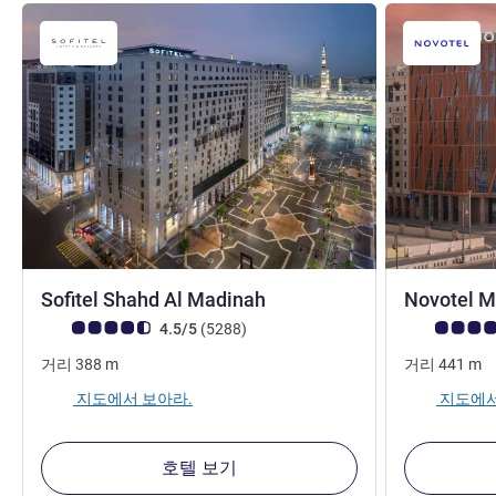
5성
Sofitel Shahd Al Madinah
Novotel M
고객 평점 (ALL 평가)
리뷰
고객 평점 (AL
4.5/5
(5288
)
거리
388
m
거리
441
m
지도에서 보아라.
지도에서
호텔 보기