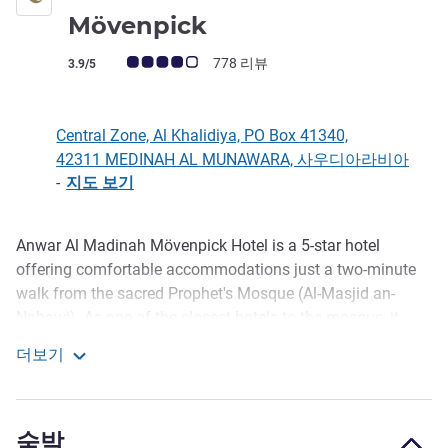
5성
Mövenpick
고객 평점 (ALL 평가)
778 리뷰
3.9/5
Central Zone, Al Khalidiya, PO Box 41340,
42311 MEDINAH AL MUNAWARA, 사우디아라비아
-
지도 보기
Anwar Al Madinah Mövenpick Hotel is a 5-star hotel
호텔설명
offering comfortable accommodations just a two-minute
walk from the sacred Prophet's Mosque (Al-Masjid an-
Nabawi). As one of the closest hotels to the mosque, it
provides guests with free Wi-Fi, direct access to a shopping
더보기
mall, and convenient underground parking. Located near
Anwar Al Madinah Mövenpick
Madinah's main attractions, the hotel features seven on-
site restaurants with stunning panoramic views of the
숙박
mosque, making it the ideal choice for both spiritual and