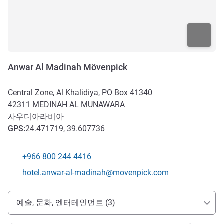
Anwar Al Madinah Mövenpick
Central Zone, Al Khalidiya, PO Box 41340
42311
MEDINAH AL MUNAWARA
사우디아라비아
GPS
:
24.471719, 39.607736
+966 800 244 4416
전화
E-mail
hotel.anwar-al-madinah@movenpick.com
호텔 접근 및 교통
예술, 문화, 엔터테인먼트 (3)