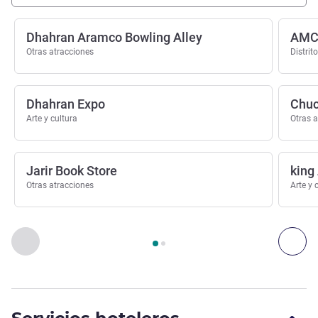
Dhahran Aramco Bowling Alley
AMC 
Otras atracciones
Distrit
Dhahran Expo
Chuc
Arte y cultura
Otras 
Jarir Book Store
king
Otras atracciones
Arte y 
Página
1
de
2
, Arte, cultura y entretenimiento 1 :, Arte, cultura
Anterior - Arte, cultura y entretenimiento
Sigu