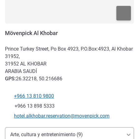
Mövenpick Al Khobar
Prince Turkey Street, Po Box 4923, P.O.Box:4923, Al Khobar
31952,
31952
AL KHOBAR
ARABIA SAUDÍ
GPS
:
26.32218, 50.216686
+966 13 810 9800
Teléfono
Fax
+966 13 898 5333
Correo electrónico de contacto
hotel.alkhobar.reservation@movenpick.com
Acceso y transporte
Arte, cultura y entretenimiento (9)