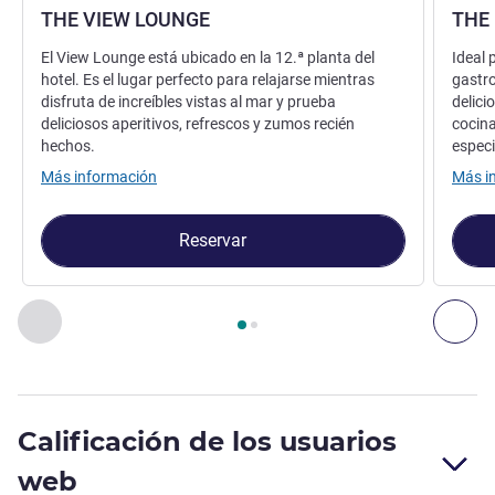
THE VIEW LOUNGE
THE
El View Lounge está ubicado en la 12.ª planta del
Ideal 
hotel. Es el lugar perfecto para relajarse mientras
gastr
disfruta de increíbles vistas al mar y prueba
delici
deliciosos aperitivos, refrescos y zumos recién
cocina
hechos.
especi
Más información
Más i
Reservar
Página
1
de
2
, Restaurante 1 : THE VIEW LOUNGE , Restauran
Anterior - Restaurante
Sig
Calificación de los usuarios
web