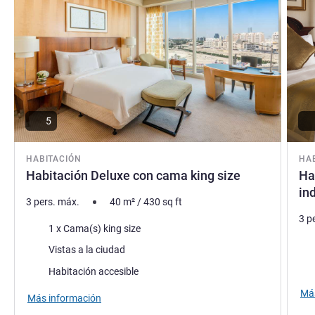
5
HABITACIÓN
HA
Habitación Deluxe con cama king size
Ha
in
3 pers. máx.
40
m²
/
430
sq ft
3 p
Ropa de cama
1 x Cama(s) king size
Rop
Views :
Vistas a la ciudad
Vie
Habitación accesible
Más
Más información