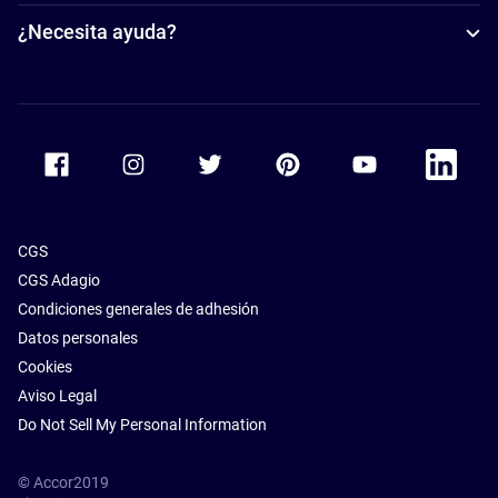
¿Necesita ayuda?
Accor Facebook
Accor Instagram
Accor Twitter
Accor Pinterest
Accor Youtube
Accor Li
CGS
CGS Adagio
Condiciones generales de adhesión
Datos personales
Cookies
Aviso Legal
Do Not Sell My Personal Information
© Accor2019