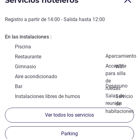
Servicios hoteleros
Registro a partir de
14:00
- Salida hasta
12:00
En las instalaciones
Piscina
Aparcamiento
Restaurante
Accesible
Gimnasio
Wifi
para silla
Aire acondicionado
de
Desayuno
Bar
ruedas
Salas de
Instalaciones libres de humos
Servicio
reunión
de
habitaciones
Ver todos los servicios
Parking