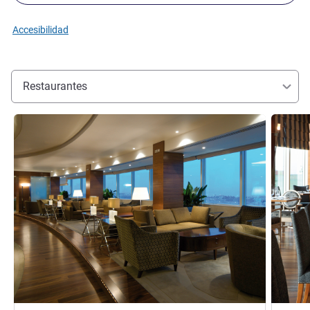
Accesibilidad
Restaurantes
Más información
Más info