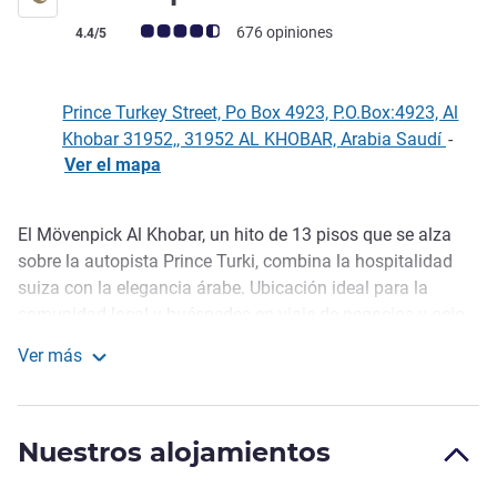
Nota de clientes de Avis (Clasificación de ALL)
676 opiniones
4.4/5
Prince Turkey Street, Po Box 4923, P.O.Box:4923, Al
Khobar 31952,, 31952 AL KHOBAR, Arabia Saudí
-
Ver el mapa
El Mövenpick Al Khobar, un hito de 13 pisos que se alza
Descripción
sobre la autopista Prince Turki, combina la hospitalidad
suiza con la elegancia árabe. Ubicación ideal para la
comunidad local y huéspedes en viaje de negocios y ocio.
El hotel ofrece una hospitalidad suiza que puede descubrir
Ver más
en sus 143 lujosas habitaciones y suites, varias
Mövenpick Al Khobar
instalaciones para banquetes y conferencias, restaurante
abierto todo el día, restaurante de especialidades indias,
Nuestros alojamientos
salón en el vestíbulo y cafetería.
Mövenpick Hotel Al Khobar - 5* Hotel in Al Khobar, Saudi