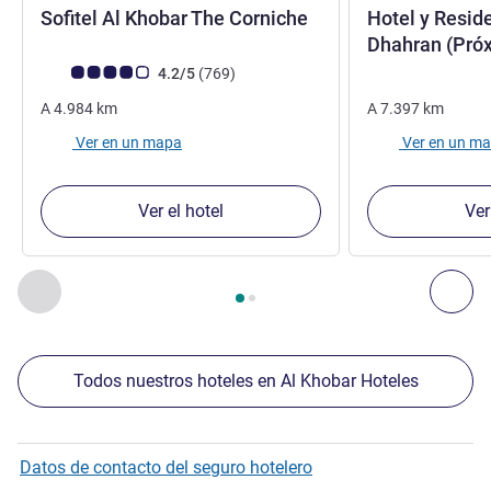
5 estrellas
Sofitel Al Khobar The Corniche
Hotel y Resid
Dhahran (Próx
Nota de clientes de Avis (Clasificación de ALL)
opiniones
4.2/5
(769
)
A
4.984
km
A
7.397
km
Ver en un mapa
Ver en un m
Ver el hotel
Ver
Página
1
de
2
, Nuestros establecimientos cercanos 1 :, Nuest
Anterior - Nuestros establecimientos cercanos
Sig
Todos nuestros hoteles en Al Khobar Hoteles
Datos de contacto del seguro hotelero