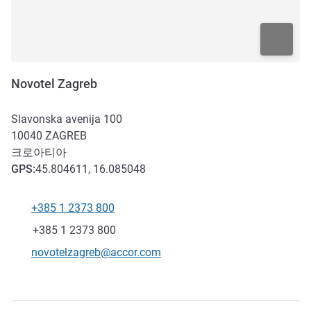
Novotel Zagreb
Slavonska avenija 100
10040
ZAGREB
크로아티아
GPS
:
45.804611, 16.085048
+385 1 2373 800
전화
팩스
+385 1 2373 800
E-mail
novotelzagreb@accor.com