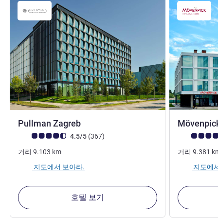
4성
Pullman Zagreb
Mövenpic
고객 평점 (ALL 평가)
리뷰
고객 평점 (AL
4.5/5
(367
)
거리
9.103
km
거리
9.381
k
지도에서 보아라.
지도에서
호텔 보기