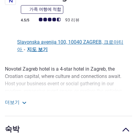
가족 여행에 적합
고객 평점 (ALL 평가)
93 리뷰
4.5/5
Slavonska avenija 100, 10040 ZAGREB, 크로아티
아
-
지도 보기
Novotel Zagreb hotel is a 4-star hotel in Zagreb, the
호텔설명
Croatian capital, where culture and connections await.
Host your business event or social gathering in our
modern, expansive event space, or explore the enticing
sights of the medieval Upper Town and eclectic city
더보기
museums. We're close to the airport, and we have plenty of
Novotel Zagreb
indoor and outdoor parking, making our location very
convenient for delegates. The airy, nature-inspired
숙박
surroundings of our restaurant and bar make it an inviting
place to unwind.