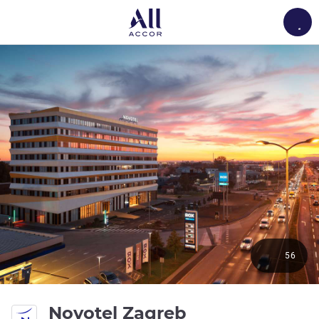
Load
56
4성
Novotel Zagreb