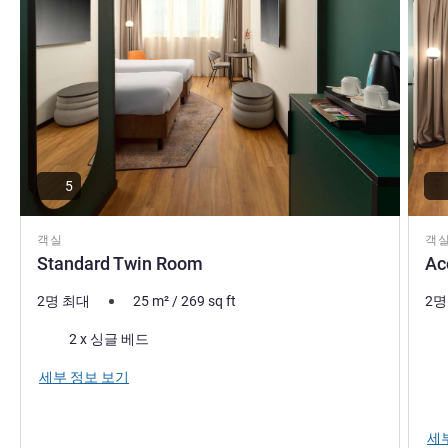
serene environment. The perfect setting to help you focus
on your business meeting, right within our hotel, or relax
after a day of sightseeing.
Emina Sehalic 호텔 관리
5
객실
객
Standard Twin Room
Ac
2명 최대
25
m²
/
269
sq ft
2명
침구
침
2 x 싱글 베드
전망
세부 정보 보기
세