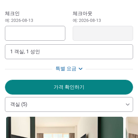
You'll find us in an emerging business hub in the Resnik
이 호텔 예약하기
체크인
체크아웃
district, with a shopping centre nearby. We're just off a
예: 2026-08-13
예: 2026-08-13
major road that leads to the city, so it's easy to explore
sights like Zagreb Cathedral. Picturesque Park Maksimir is
just 15 minutes away. The capital is known for its eclectic
collection of museums, including the Museum of Broken
1 객실, 1 성인
Relationships, the Zagreb 80's museum, and the
captivating Museum of Lost Tales, covering folklore and
특별 요금
myths. The chocolate museum is a must for food-lovers.
Our hotel is 10 minutes' drive from Franjo Tuđman Airport
가격 확인하기
and 20 minutes by car or bus from Zagreb city centre. Our
location will help you, and guests attending your event, to
avoid the kind of traffic congestion you might find closer to
객실 (5)
the centre.
세부 정보 보기
세부 
Welcome to our modern Zagreb hotel, designed with
greenery, wood and other natural materials to create a