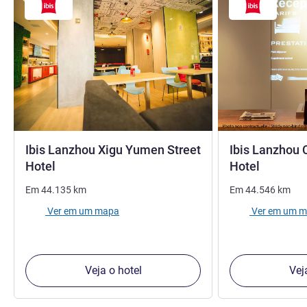
Ibis Lanzhou Xigu Yumen Street
Ibis Lanzhou
3 estrelas
3 estrel
Hotel
Hotel
Em
44.135
km
Em
44.546
km
Ver em um mapa
Ver em um 
Veja o hotel
Vej