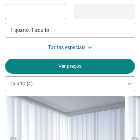
1 quarto, 1 adulto
Tarifas especiais
Ver preços
Quarto (4)
Ver detalhes
Ver de