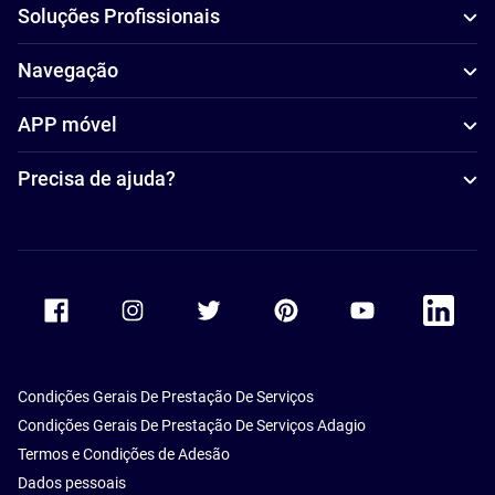
Soluções Profissionais
Navegação
APP móvel
Precisa de ajuda?
Accor Facebook
Accor Instagram
Accor Twitter
Accor Pinterest
Accor Youtube
Accor Li
Condições Gerais De Prestação De Serviços
Condições Gerais De Prestação De Serviços Adagio
Termos e Condições de Adesão
Dados pessoais