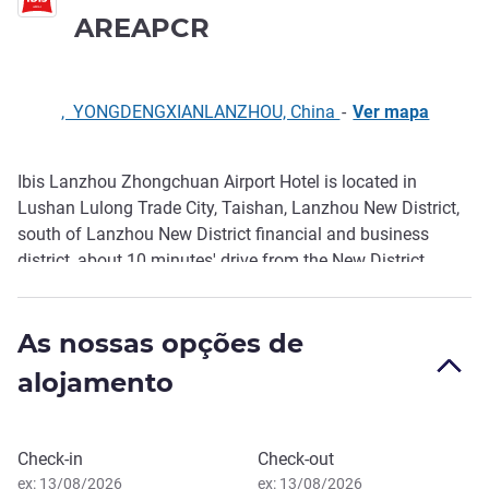
3 estrelas
AREAPCR
, YONGDENGXIANLANZHOU, China
-
Ver mapa
Ibis Lanzhou Zhongchuan Airport Hotel is located in
Descrição
Lushan Lulong Trade City, Taishan, Lanzhou New District,
south of Lanzhou New District financial and business
district, about 10 minutes' drive from the New District
comprehensive service center, Lanzhou airport and
expressway entrance. The hotel is equipped with
As nossas opções de
conference room, gym, cafeteria, laundromat and other
facilities. The hotel also provides 24-hour airport free pick-
alojamento
up service, is your best choice for business and leisure
travel.
Reservar este hotel
Check-in
Check-out
ex: 13/08/2026
ex: 13/08/2026