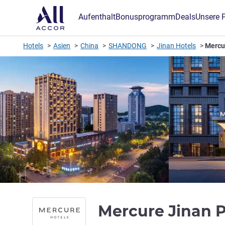
Aufenthalt
Bonusprogramm
Deals
Unsere 
Hotels
Asien
China
SHANDONG
Jinan Hotels
Mercu
Mercure Jinan 