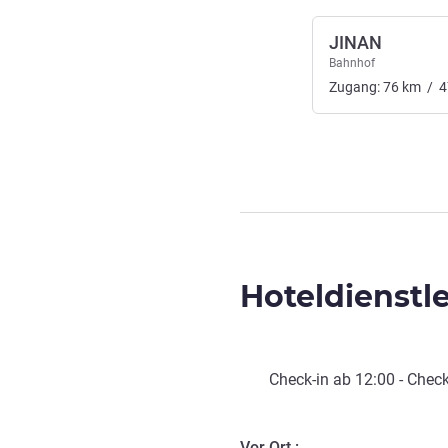
JINAN
Bahnhof
Zugang:
76
km
/
4
Hoteldienstl
Check-in
ab
12:00
-
Check
Vor Ort