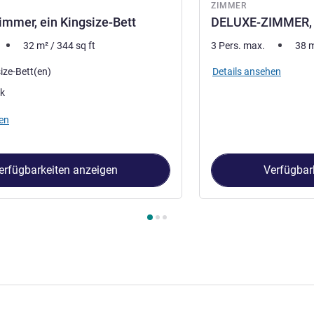
ZIMMER
immer, ein Kingsize-Bett
DELUXE-ZIMMER, 1
32
m²
/
344
sq ft
3 Pers. max.
38
Details ansehen
ize-Bett(en)
ck
en
erfügbarkeiten anzeigen
Verfügbar
immer 1 : Superior-Zimmer, ein Kingsize-Bett , Zimmer 2 : DELU