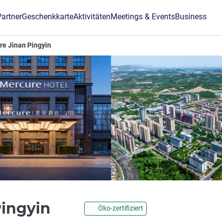
Partner
Geschenkkarte
Aktivitäten
Meetings & Events
Business
re Jinan Pingyin
4 Sterne
Pingyin
Öko-zertifiziert