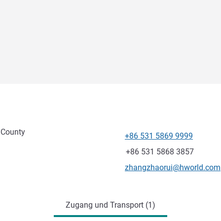
 County
+86 531 5869 9999
Tel
Fax
+86 531 5868 3857
Kontakt-E-Mail
zhangzhaorui@hworld.com
ung
Zugang und Transport (1)