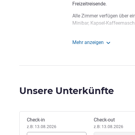
Freizeitreisende.
Alle Zimmer verfügen über ei
Minibar, Kapsel-Kaffeemasch
Mehr anzeigen
Mercure Jinan Pingyi
Unsere Unterkünfte
Dieses Hotel buchen
Check-in
Check-out
z.B: 13.08.2026
z.B: 13.08.2026