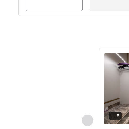
Details anseh
5
Zurück - Zimmer