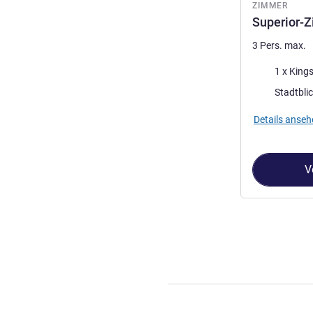
ZIMMER
Superior-Z
3 Pers. max.
Bettwäsche
1 x Kings
Aussicht:
Stadtbli
Details anseh
V
Seite
1
von
3
, Z