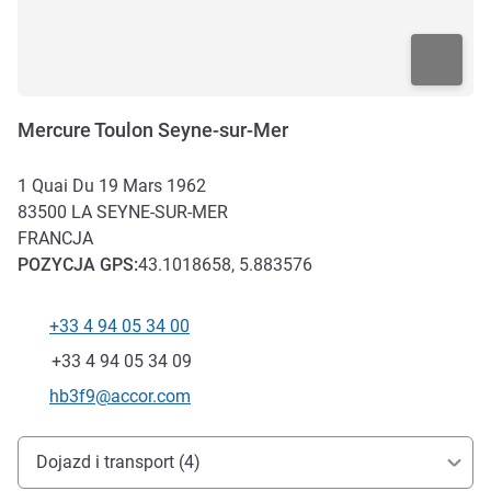
Mercure Toulon Seyne-sur-Mer
1 Quai Du 19 Mars 1962
83500
LA SEYNE-SUR-MER
FRANCJA
POZYCJA
GPS
:
43.1018658, 5.883576
+33 4 94 05 34 00
Telefon
Faks
+33 4 94 05 34 09
Kontaktowy adres e-mail
hb3f9@accor.com
Dojazd i transport
Dojazd i transport (4)