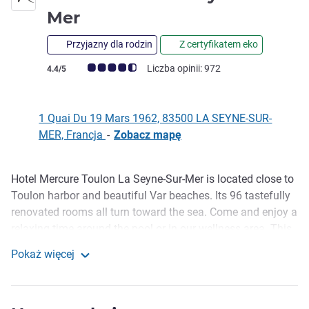
4 gwiazdki
Mer
Przyjazny dla rodzin
Z certyfikatem eko
Ocena klientów (Ocena ALL)
Liczba opinii: 972
4.4/5
1 Quai Du 19 Mars 1962, 83500 LA SEYNE-SUR-
MER, Francja
-
Zobacz mapę
Hotel Mercure Toulon La Seyne-Sur-Mer is located close to
Opis
Toulon harbor and beautiful Var beaches. Its 96 tastefully
renovated rooms all turn toward the sea. Come and enjoy a
relaxing time around the pool or in our wellness area. This
Mercure hotel is an ideal location for business or leisure
Pokaż więcej
trips.
Mercure Toulon Seyne-sur-Mer
Discover Seyne sur Mer, the listed seaside resort on the
coast of Provence, the massive Cape Sicié, the natural