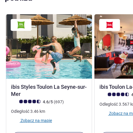
ibis Styles Toulon La Seyne-sur-
ibis Toulon L
3 gwiazdki
Mer
Ocena klientów (
4
Ocena klientów (Ocena ALL)
Liczba opinii
4.6/5
(697
)
Odległość
3.567
Odległość
3.46
km
Zobacz na m
Zobacz na mapie