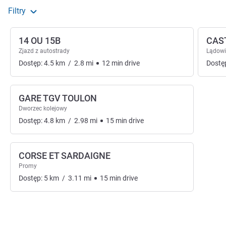
Filtry
14 OU 15B
CAS
Zjazd z autostrady
Lądowi
Dostęp:
4.5
km
/
2.8
mi
12
min
drive
Dostę
GARE TGV TOULON
Dworzec kolejowy
Dostęp:
4.8
km
/
2.98
mi
15
min
drive
CORSE ET SARDAIGNE
Promy
Dostęp:
5
km
/
3.11
mi
15
min
drive