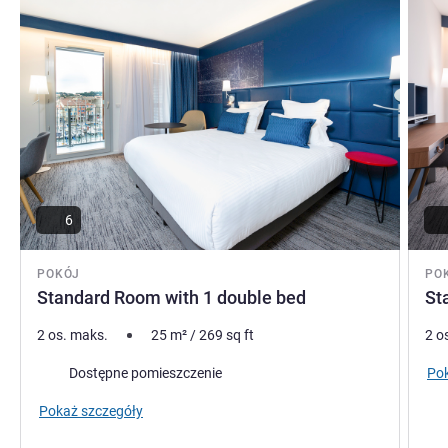
6
POKÓJ
PO
Standard Room with 1 double bed
St
2 os. maks.
25
m²
/
269
sq ft
2 o
Pok
Dostępne pomieszczenie
Pokaż szczegóły