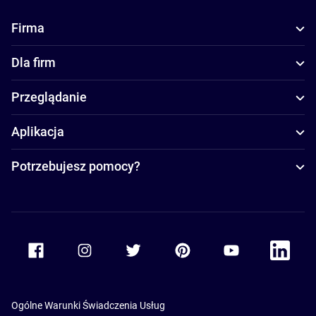
Firma
Dla firm
Przeglądanie
Aplikacja
Potrzebujesz pomocy?
Accor Facebook
Accor Instagram
Accor Twitter
Accor Pinterest
Accor Youtube
Accor Li
Ogólne Warunki Świadczenia Usług