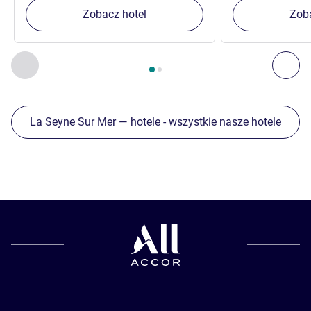
Zobacz hotel
Zoba
Strona
1
z
2
, Inne nasze placówki w pobliżu 1 :, Inne nasze pl
Poprzedni - Inne nasze placówki w pobliżu
Nas
La Seyne Sur Mer — hotele - wszystkie nasze hotele