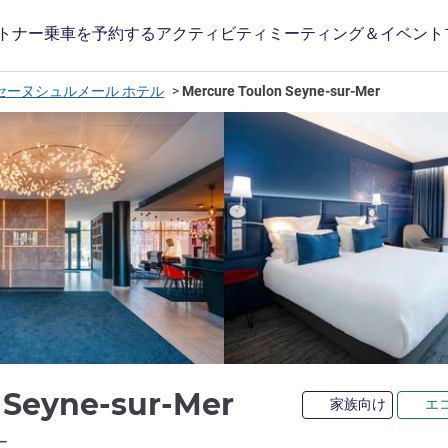
トナー
乗車を予約する
アクティビティ
ミーティング＆イベント
セーヌシュルメール ホテル
Mercure Toulon Seyne-sur-Mer
4 つ星
 Seyne-sur-Mer
家族向け
エ
ホテルズ)
ー