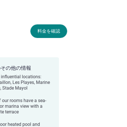
料金を確認
のその他の情報
influential locations:
aillon, Les Playes, Marine
, Stade Mayol
of our rooms have a sea-
 or marina view with a
te terrace
oor heated pool and