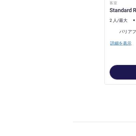
客室
Standard R
2 人/最大
バリア
詳細を表示
3
ページ中
1
ペ