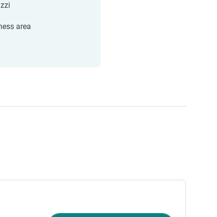
zzi
ness area