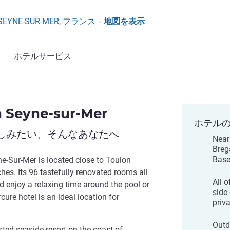
 LA SEYNE-SUR-MER, フランス
-
地図を表示
ホテルサービス
n Seyne-sur-Mer
ホテル
しみたい、そんなあなたへ
Near 
Breg
Base
e-Sur-Mer is located close to Toulon
hes. Its 96 tastefully renovated rooms all
All 
 enjoy a relaxing time around the pool or
side
cure hotel is an ideal location for
priva
Outd
sted seaside resort on the coast of