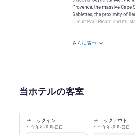
Provence, the massive Cape S
Sablettes, the proximity of Il
Circuit Paul Ricard and its isl
Travel is an attempt to turn
さらに表示
welcome you to the new Merc
Mercure Toulon Seyne-s
Vincent LEGRIX ホテル経営
当ホテルの客室
このホテルを予約
チェックイン
チェックアウト
年年年年-月月-日日
年年年年-月月-日日