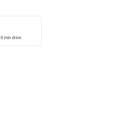
35
min
drive