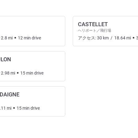
CASTELLET
ヘリポート／飛行場
2.8
mi
12
min
drive
アクセス:
30
km
/
18.64
mi
ULON
2.98
mi
15
min
drive
RDAIGNE
.11
mi
15
min
drive