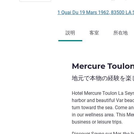
1 Quai Du 19 Mars 1962, 83500
説明
客室
所在地
Mercure Toulo
地元で本物の経験を楽
Hotel Mercure Toulon La Seyn
harbor and beautiful Var beac
turn toward the sea. Come and
in our wellness area. This Mer
business or leisure trips.
Discover Seyne sur Mer, the li