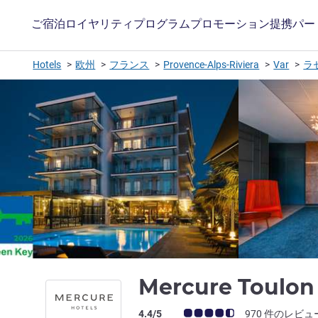
ご宿泊
ロイヤリティプログラム
プロモーション
提携パー
Hotels
欧州
フランス
Provence-Alps-Riviera
Var
ラ
Mercure Toulon
お客さまの声 (確認済みレビュー アコー
4.4/5
970 件のレビュ