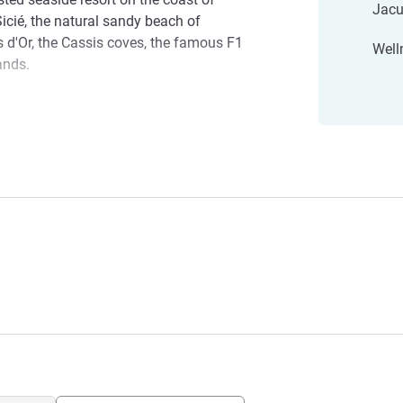
Jacu
icié, the natural sandy beach of
es d'Or, the Cassis coves, the famous F1
Well
ands.
 a dream into a reality. We are pleased to
ure La Seyne-sur-Mer Hotel
ur-Mer