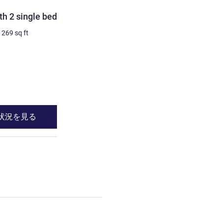
客室
h 2 single beds
Privilege room with pano
and terrace - 1 double be
/
269
sq ft
2 人/最大
30
m²
/
322
sq ft
ビュー:
海側
詳細を表示
状況を見る
空室状況を見
rd Room with 2 single beds