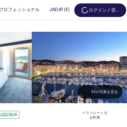
Loading...
プロフェッショナル
JA
EUR
(€)
ログイン / 登録
53の写真を見る
ベストレートを
コ認証取得
お約束