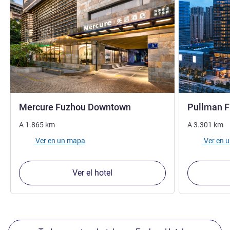
4 estrellas
Mercure Fuzhou Downtown
Pullman 
A
1.865
km
A
3.301
km
Ver en un mapa
Ver en 
Ver el hotel