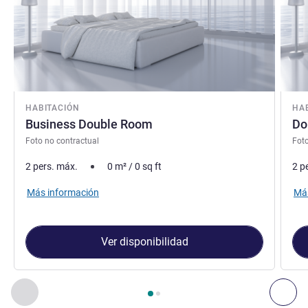
HABITACIÓN
HA
Business Double Room
Do
Foto no contractual
Foto
2 pers. máx.
0
m²
/
0
sq ft
2 p
Más información
Más
Ver disponibilidad
Página
1
de
2
, Habitación 1 : Business Double Room , Habita
Anterior - Habitación
Sig