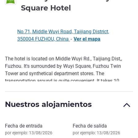
3 estrellas
Square Hotel
No.71, Middle Wuyi Road, Taijiang District,
350004 FUZHOU, China
-
Ver el mapa
The hotel is located on Middle Wuyi Rd., Taijiang Dist,,
Descripción
Fuzhou. It's surrounded by Wuyi Square, Fuzhou Twin
Tower and synthetical department stores. The
transportation around is quite convenient. It takes 10
minutes' walk from Fuzhou Airport Shuttle bus station and
about 15 minutes' drive from Fuzhou railway station.
Nuestros alojamientos
Reservar este hotel
Fecha de entrada
Fecha de salida
por ejemplo: 13/08/2026
por ejemplo: 13/08/2026