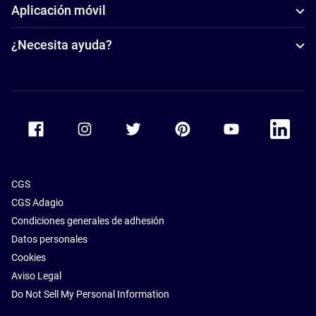
Aplicación móvil
¿Necesita ayuda?
Accor Facebook
Accor Instagram
Accor Twitter
Accor Pinterest
Accor Youtube
Accor Li
CGS
CGS Adagio
Condiciones generales de adhesión
Datos personales
Cookies
Aviso Legal
Do Not Sell My Personal Information