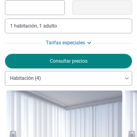
1 habitación, 1 adulto
Tarifas especiales
Consultar precios
Habitación (4)
Más información
Más i