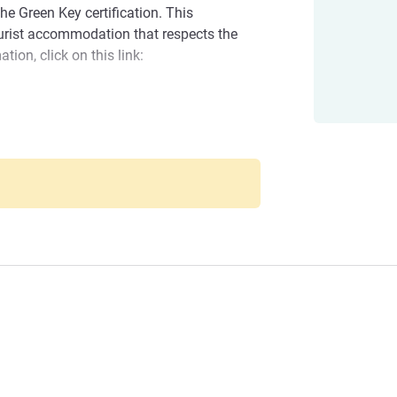
e Green Key certification. This
tourist accommodation that respects the
ion, click on this link:
of several restaurants (Buffalo Grill, Léon
inese and Japanese restaurants,
n Les Champarts
ard to giving you a warm welcome. We are
 enjoy an unforgettable stay.
관리