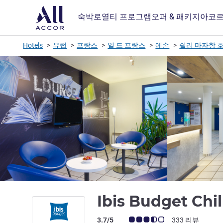
숙박
로열티 프로그램
오퍼 & 패키지
아코르
Hotels
유럽
프랑스
일 드 프랑스
에손
쉴리 마자항 
Ibis Budget Chi
고객 평점 (ALL 평가)
3.7/5
333 리뷰