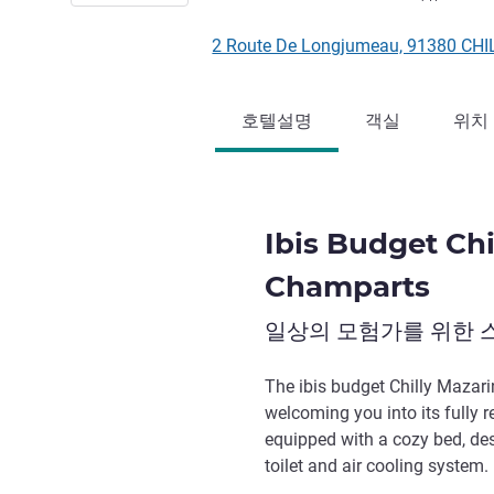
2 Route De Longjumeau, 91380 
호텔설명
객실
위치
Ibis Budget Chi
Champarts
일상의 모험가를 위한 
The ibis budget Chilly Mazar
welcoming you into its fully r
equipped with a cozy bed, des
toilet and air cooling system.