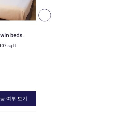
4
다음 - 객실
객실
twin beds.
TRIPLE - Room for 3 peopl
beds.
107
sq ft
3명 최대
12
m²
/
129
sq ft
침구
3 x 싱글 베드
세부 정보 보기
능 여부 보기
이용 가능 여부
Room with twin beds.