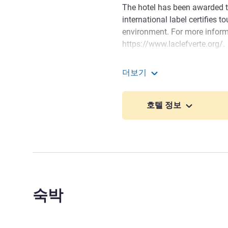
The hotel has been awarded th
international label certifies 
environment. For more informat
https://www.laclefverte.org/.
Hotel within walking distance 
더보기
de Bruxelles, McDonald's, Ch
Ibis Budget Chilly Mazari
Kanibalus).
호텔 정보
The entire team looks forw
always on hand to ensure you
Ms Laurence VANLIN 호텔 
숙박