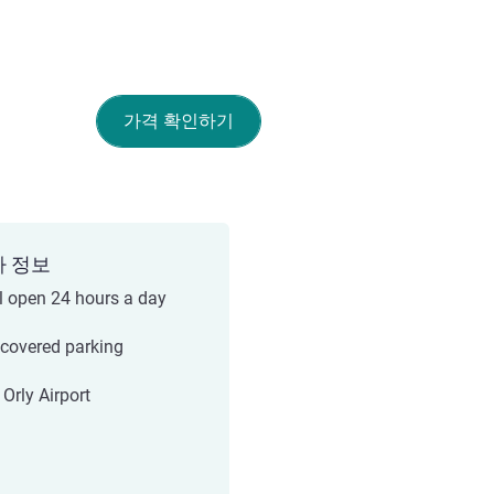
가격 확인하기
가 정보
l open 24 hours a day
 covered parking
 Orly Airport