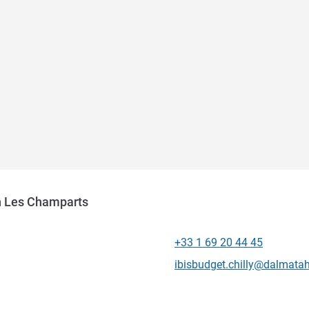
in Les Champarts
+33 1 69 20 44 45
전화
E-mail
ibisbudget.chilly@dalmatah