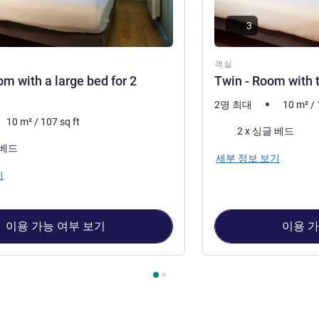
3
객실
m with a large bed for 2
Twin - Room with 
2명 최대
10
m²
/
10
m²
/
107
sq ft
침구
2 x 싱글 베드
 베드
세부 정보 보기
기
이용 가능 여부 보기
이용 가
 : Double Room with a large bed for 2 people. , 객실 2 : Twin - 