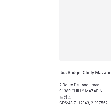
Ibis Budget Chilly Mazar
2 Route De Longjumeau
91380
CHILLY MAZARIN
프랑스
GPS
:
48.7112943, 2.297552
호텔 접근 및 교통