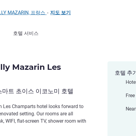
CHILLY MAZARIN, 프랑스
-
지도 보기
호텔 서비스
lly Mazarin Les
호텔 추
Hote
스마트 초이스 이코노미 호텔
Free
in Les Champarts hotel looks forward to
Near
enovated setting. Our rooms are all
k, WIFI, flat-screen TV, shower room with