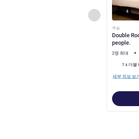
4
이전 - 객실
객실
Double Roo
people.
2명 최대
침구
1 x 더블
세부 정보 보
2
/
1
페이지
, 객실 1