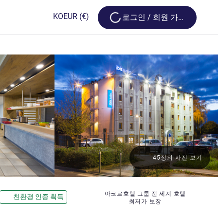
Loading...
KO
EUR
(€)
로그인 / 회원 가입
45장의 사진 보기
성
아코르호텔 그룹 전 세계 호텔
친환경 인증 획득
최저가 보장