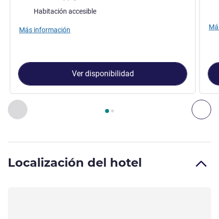
Rop
Habitación accesible
Más
Más información
Ver disponibilidad
Página
1
de
2
, Habitación 1 : Habitación Standard con cama 
Anterior - Habitación
Sig
Localización del hotel