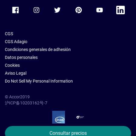
Accor Facebook
Accor Instagram
Accor Twitter
Accor Pinterest
Accor Youtube
Accor Li
CGS
CGS Adagio
Condiciones generales de adhesión
Datos personales
Cookies
Aviso Legal
Do Not Sell My Personal Information
© Accor2019
沪ICP备10203162号-7
SSL Secure – globalSign
Consultar precios