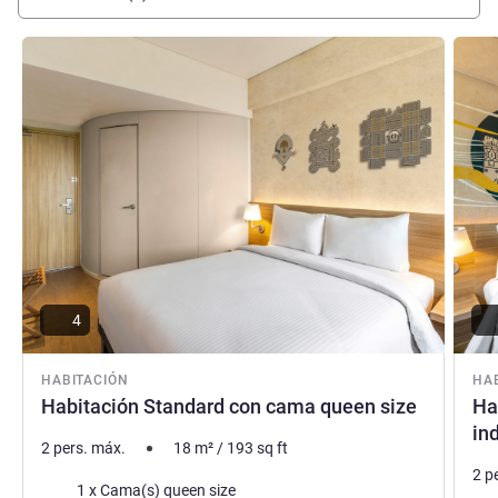
Más información
Más i
4
HABITACIÓN
HA
Habitación Standard con cama queen size
Ha
in
2 pers. máx.
18
m²
/
193
sq ft
2 p
Ropa de cama
1 x Cama(s) queen size