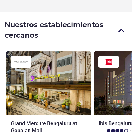
Nuestros establecimientos
cercanos
Grand Mercure Bengaluru at
ibis Bengalur
5 estrellas
Gopalan Mall
Nota de clientes d
3