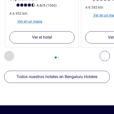
Nota de clientes de Avis (Clasificación de ALL)
opiniones
4.6/5
(1066
)
A
8.543
km
A
6.952
km
Ver en un m
Ver en un mapa
Ver el hotel
Ver
Página
1
de
2
, Nuestros establecimientos cercanos 1 :, Nuest
Anterior - Nuestros establecimientos cercanos
Sig
Todos nuestros hoteles en Bengaluru Hoteles