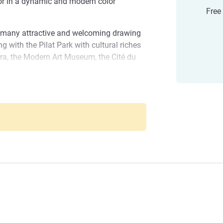
cor in a dynamic and modern color
Free
s many attractive and welcoming drawing
ng with the Pilat Park with cultural riches
ra, the Modern Art Museum, the Cité du
y Guichard!
al at our newest establishment, we hope
 Centre Gare Chateaucreux
리