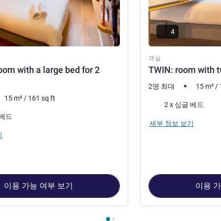
4
객실
om with a large bed for 2
TWIN: room with t
2명 최대
15
m²
/
15
m²
/
161
sq ft
침구
2 x 싱글 베드
 베드
세부 정보 보기
기
이용 가능 여부 보기
이용 가
 : DOUBLE: room with a large bed for 2 persons , 객실 2 : TWIN: