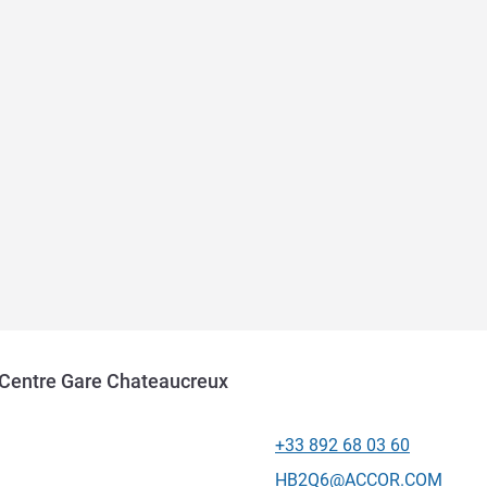
e Centre Gare Chateaucreux
+33 892 68 03 60
전화
E-mail
HB2Q6@ACCOR.COM