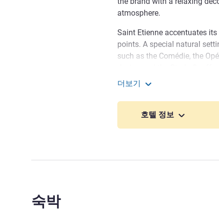
the brand with a relaxing de
atmosphere.
Saint Etienne accentuates it
points. A special natural setti
such as the Comédie, the Opé
design and the Stade Geoffro
더보기
Eagerly awaiting your arriv
Ibis budget Saint-Étienne
to see you in Saint-Etienne!
호텔 정보
Sébastien Courbon 호텔 관
숙박