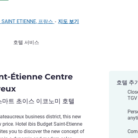
2000 SAINT ETIENNE, 프랑스
-
지도 보기
호텔 서비스
int-Étienne Centre
호텔 추
reux
Clos
TGV 
스마트 초이스 이코노미 호텔
Pers
ateaucreux business district, this new
anyt
 price. Hotel ibis Budget Saint-Etienne
ites you to discover the new concept of
Comp