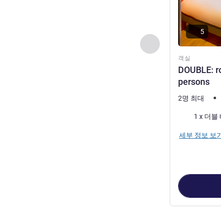
5
이전 - 객실
객실
DOUBLE: ro
persons
2명 최대
침구
1 x 더블
세부 정보 보
2
/
1
페이지
, 객실 1