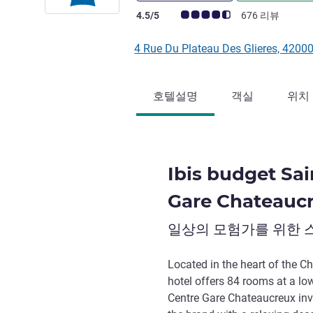
고객 평점 (ALL 평가)
4.5/5
676 리뷰
4 Rue Du Plateau Des Glieres, 4
호텔설명
객실
위치
Ibis budget Sa
Gare Chateauc
일상의 모험가를 위한 
Located in the heart of the Ch
hotel offers 84 rooms at a low
Centre Gare Chateaucreux inv