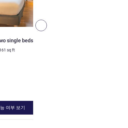
6
다음 - 객실
객실
wo single beds
TRIPLE: room with a doub
retractable bed
161
sq ft
3명 최대
15
m²
/
161
sq ft
침구
1 x 더블 베드 그리고
장애인 객실
세부 정보 보기
능 여부 보기
이용 가능 여부
 room with two single beds