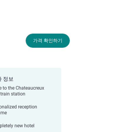
가격 확인하기
가 정보
e to the Chateaucreux
train station
onalized reception
ime
letely new hotel