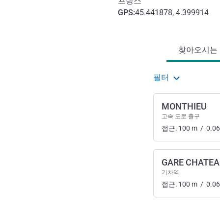
프랑스
GPS
:
45.441878, 4.399914
호텔 접근 및 교통
찾아오시는 길
필터
MONTHIEU
고속 도로 출구
접근:
100
m
/
0.06
GARE CHATE
기차역
접근:
100
m
/
0.06