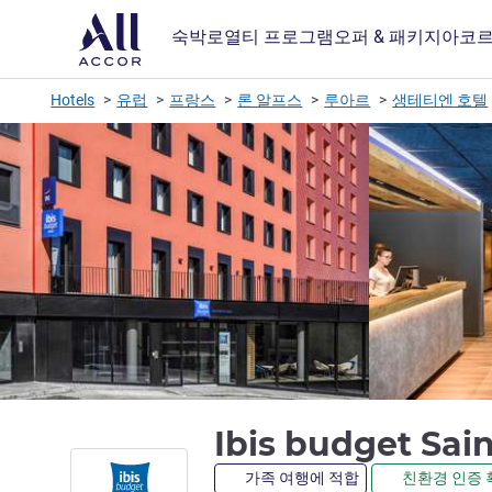
숙박
로열티 프로그램
오퍼 & 패키지
아코르
Hotels
유럽
프랑스
론 알프스
루아르
생테티엔 호텔
Ibis budget Sai
가족 여행에 적합
친환경 인증 