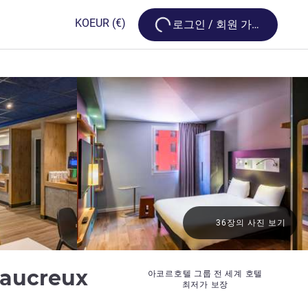
Loading...
KO
EUR
(€)
로그인 / 회원 가입
36장의 사진 보기
2성
teaucreux
아코르호텔 그룹 전 세계 호텔
최저가 보장