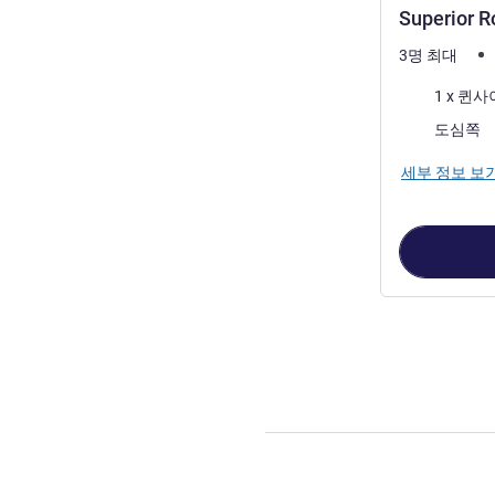
Superior R
3명 최대
침구
1 x 퀸
전망:
도심쪽
세부 정보 보
3
/
1
페이지
, 객실 1