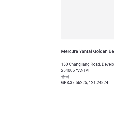
Mercure Yantai Golden B
160 Changjiang Road, Develop
264006
YANTAI
중국
GPS
:
37.56225, 121.24824
호텔 접근 및 교통