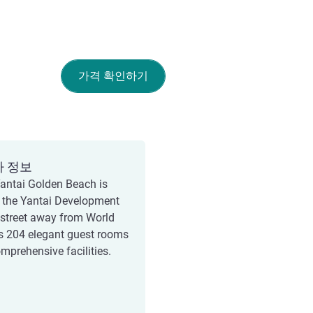
가격 확인하기
가 정보
antai Golden Beach is
n the Yantai Development
a street away from World
ts 204 elegant guest rooms
mprehensive facilities.