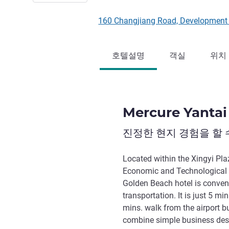
160 Changjiang Road, Development 
호텔설명
객실
위치
Mercure Yantai
진정한 현지 경험을 할 
Located within the Xingyi Plaz
Economic and Technological 
Golden Beach hotel is conven
transportation. It is just 5 m
mins. walk from the airport b
combine simple business desi