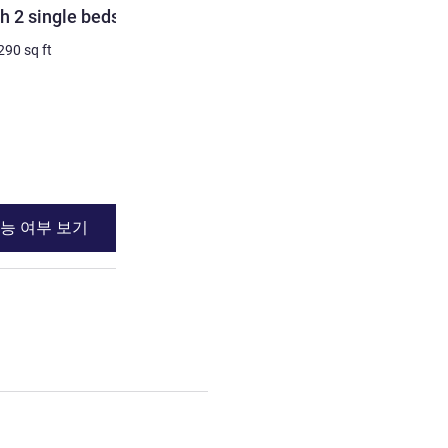
h 2 single beds
Dleuxe Room with 1 kings
290
sq ft
3명 최대
28
m²
/
301
sq ft
침구
1 x 퀸사이즈 베드
전망:
도심쪽
세부 정보 보기
능 여부 보기
이용 가능 여부
ith 2 single beds