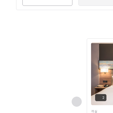
세부 정보 보
2
이전 - 객실
객실