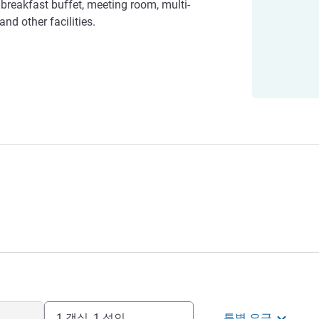
breakfast buffet, meeting room, multi-
and other facilities.
1 객실, 1 성인
특별 요금