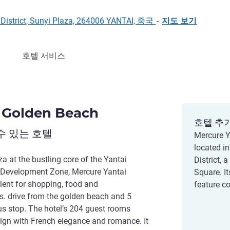
District, Sunyi Plaza, 264006 YANTAI, 중국
-
지도 보기
호텔 서비스
 Golden Beach
호텔 추
수 있는 호텔
Mercure Y
located i
a at the bustling core of the Yantai
District, 
Development Zone, Mercure Yantai
Square. I
ient for shopping, food and
feature co
ins. drive from the golden beach and 5
us stop. The hotel’s 204 guest rooms
gn with French elegance and romance. It