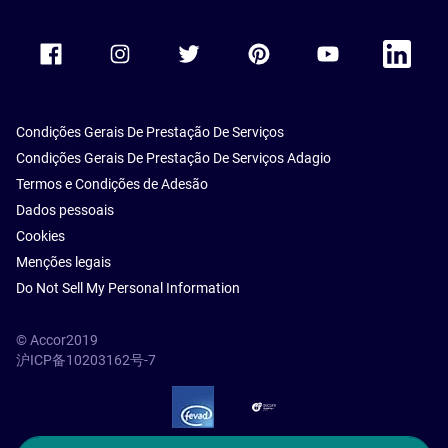
Accor Facebook
Accor Instagram
Accor Twitter
Accor Pinterest
Accor Youtube
Accor Li
Condições Gerais De Prestação De Serviços
Condições Gerais De Prestação De Serviços Adagio
Termos e Condições de Adesão
Dados pessoais
Cookies
Menções legais
Do Not Sell My Personal Information
© Accor2019
沪ICP备10203162号-7
SSL Secure – globalSign