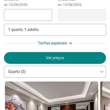
ex: 13/08/2026
ex: 13/08/2026
1 quarto, 1 adulto
Tarifas especiais
Ver preços
Quarto (5)
Ver detalhes
Ver de