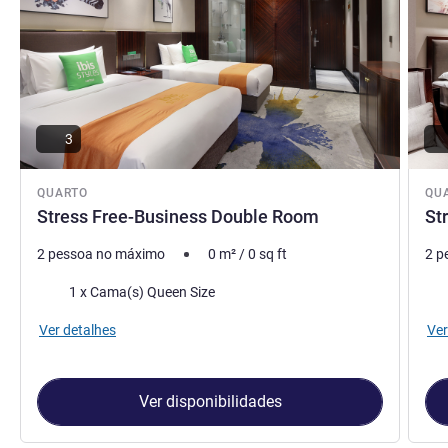
3
QUARTO
QU
Stress Free-Business Double Room
St
2 pessoa no máximo
0
m²
/
0
sq ft
2 p
Cama
Ca
1 x Cama(s) Queen Size
Ver detalhes
Ver
Ver disponibilidades