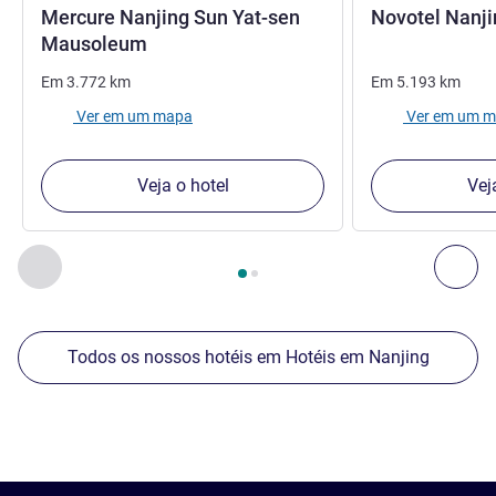
Mercure Nanjing Sun Yat-sen
Novotel Nanji
4 estrelas
Mausoleum
Em
3.772
km
Em
5.193
km
Ver em um mapa
Ver em um 
Veja o hotel
Vej
Página
1
de
2
, Os nossos outros estabelecimentos nas proxim
Anterior - Os nossos outros estabelecimentos nas proxim
Seg
Todos os nossos hotéis em Hotéis em Nanjing