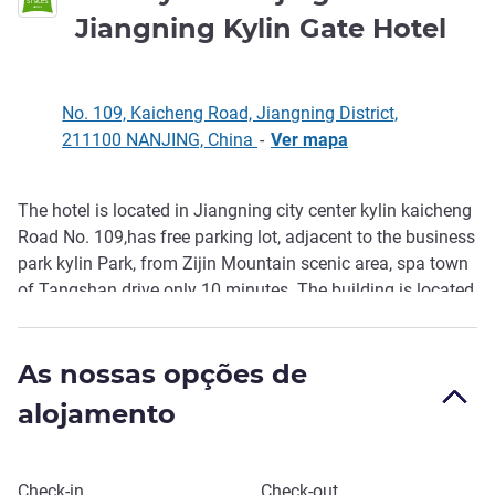
1 e
Jiangning Kylin Gate Hotel
No. 109, Kaicheng Road, Jiangning District,
211100 NANJING, China
-
Ver mapa
The hotel is located in Jiangning city center kylin kaicheng
Descrição
Road No. 109,has free parking lot, adjacent to the business
park kylin Park, from Zijin Mountain scenic area, spa town
of Tangshan drive only 10 minutes. The building is located
in the 4-11 laye r, large 43 inch high-definition LCD TV,
shower room, spacious and rainforest shower facilities.
As nossas opções de
alojamento
Reservar este hotel
Check-in
Check-out