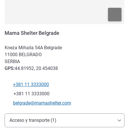
Mama Shelter Belgrade
Kneza Mihaila 54A Belgrade
11000
BELGRADO
SERBIA
GPS
:
44.81952, 20.454038
+381 11 3333000
Teléfono
Fax
+381 11 3333000
Correo electrónico de contacto
belgrade@mamashelter.com
Acceso y transporte
Acceso y transporte (1)