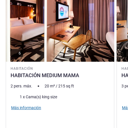
6
HABITACIÓN
HA
HABITACIÓN MEDIUM MAMA
HA
2 pers. máx.
20
m²
/
215
sq ft
3 p
Ropa de cama
Rop
1 x Cama(s) king size
Más información
Más