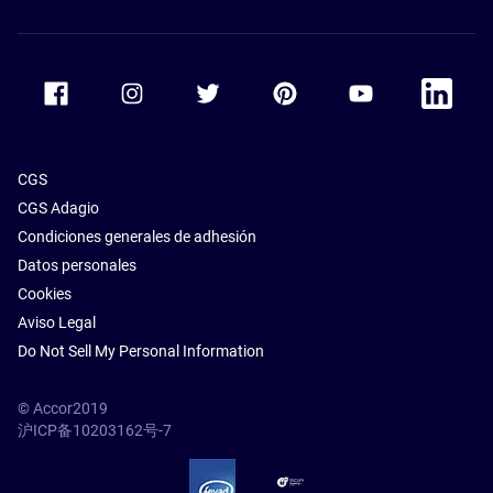
Accor Facebook
Accor Instagram
Accor Twitter
Accor Pinterest
Accor Youtube
Accor Li
CGS
CGS Adagio
Condiciones generales de adhesión
Datos personales
Cookies
Aviso Legal
Do Not Sell My Personal Information
© Accor2019
沪ICP备10203162号-7
SSL Secure – globalSign