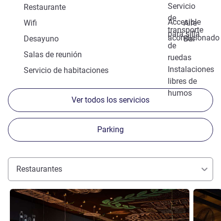
Servicio
Restaurante
de
Accesible
Wifi
Aire
transporte
para silla
acondicionado
Desayuno
Bar
de
Salas de reunión
ruedas
Instalaciones
Servicio de habitaciones
libres de
humos
Ver todos los servicios
Parking
Restaurantes
Más información
Más info