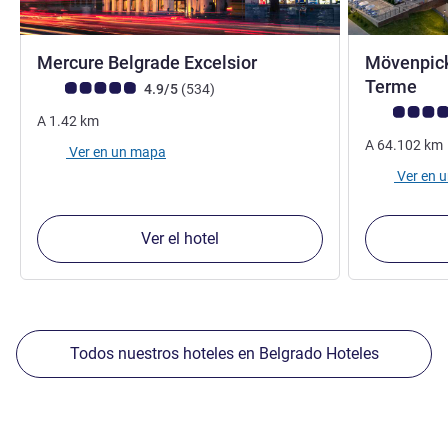
4 estrellas
Mercure Belgrade Excelsior
Mövenpick
4 e
Terme
Nota de clientes de Avis (Clasificación de ALL)
opiniones
4.9/5
(534
)
Nota de clien
A
1.42
km
A
64.102
km
Ver en un mapa
Ver en 
Ver el hotel
Todos nuestros hoteles en Belgrado Hoteles