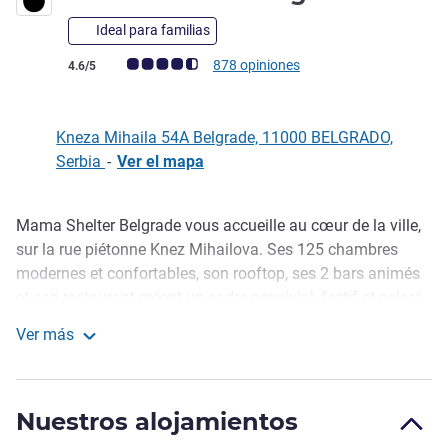
Ideal para familias
Nota de clientes de Avis (Clasificación de ALL)
878 opiniones
4.6/5
Kneza Mihaila 54A Belgrade, 11000 BELGRADO,
Serbia
-
Ver el mapa
Mama Shelter Belgrade vous accueille au cœur de la ville,
Descripción
sur la rue piétonne Knez Mihailova. Ses 125 chambres
modernes et confortables, son rooftop, ses 2 bars animés
et son restaurant créent un cadre convivial, festif et coloré.
Design audacieux, ambiance fun et services pensés pour
Ver más
tous font de chaque séjour une expérience unique,
Mama Shelter Belgrade
chaleureuse et pleine de vie.
Vivez l’énergie de Belgrade depuis Mama Shelter : hôtel
Nuestros alojamientos
moderne et chaleureux avec 125 chambres, rooftop, bars et