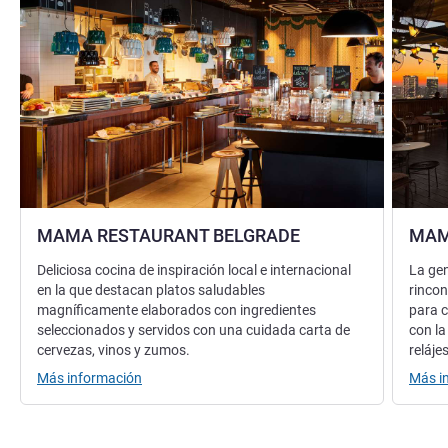
MAMA RESTAURANT BELGRADE
MAM
Deliciosa cocina de inspiración local e internacional
La ge
en la que destacan platos saludables
rinco
magníficamente elaborados con ingredientes
para c
seleccionados y servidos con una cuidada carta de
con la
cervezas, vinos y zumos.
reláje
Más información
Más i