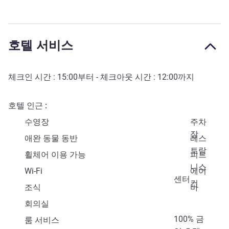
호텔 서비스
체크인 시간 :
15:00
부터 - 체크아웃 시간 :
12:00
까지
호텔 인근
수영장
주차
장
애완 동물 동반
레스
토랑
휠체어 이용 가능
피트
니스
Wi-Fi
에어
센터
컨
조식
바
회의실
100% 금
룸 서비스