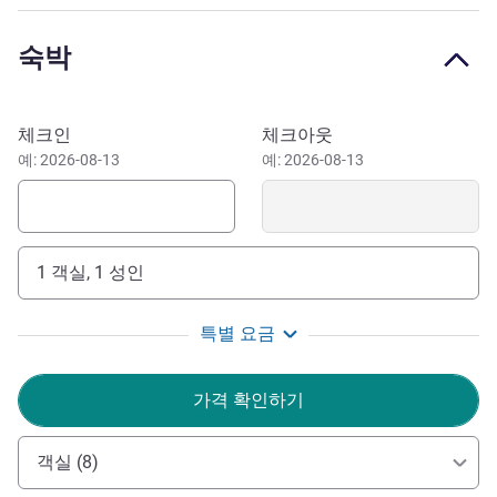
treasure hidden among the buildings and houses of the Rio
Vermelho's neighborhood. A mandatory stop is the Casa do
숙박
Rio Vermelho, the former residence of bahian writer Jorge
Amado and his wife Zélia Gatai. Other sights are: Largo da
Mariquita, Vila Caramuru, Farol da Barra, Pelourinho.
이 호텔 예약하기
체크인
체크아웃
You have no more excuses to postpone the dream trip.
예: 2026-08-13
예: 2026-08-13
Pack your bags and come to a hotel in Salvador near the
main sights and very well located, the Novotel Salvador Rio
Vermelho!
1 객실, 1 성인
Welcome to Novotel Salvador Rio Vermelho! At one of
the main neighborhoods of the city, the privileged location
특별 요금
of the hotel has easy access to sights such as the Lacerda
Elevator and the Modelo Market.
가격 확인하기
Livia Nascimento 호텔 관리
객실 (8)