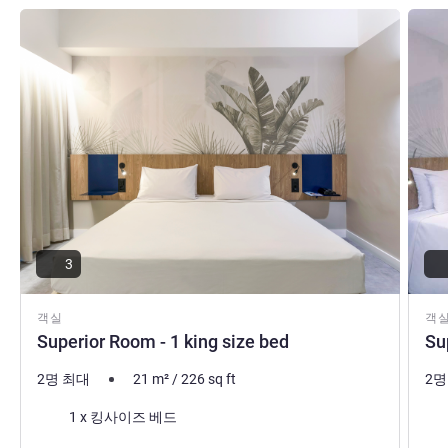
세부 정보 보기
세부 
3
객실
객
Superior Room - 1 king size bed
Su
2명 최대
21
m²
/
226
sq ft
2명
침구
침
1 x 킹사이즈 베드