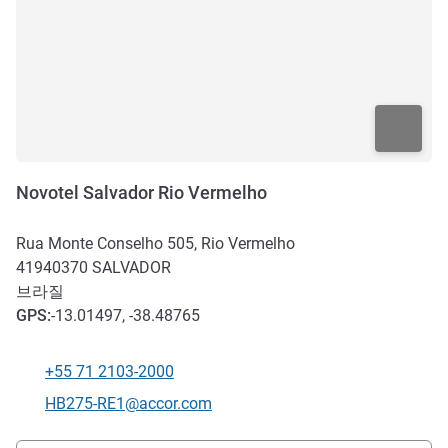
Novotel Salvador Rio Vermelho
Rua Monte Conselho 505, Rio Vermelho
41940370
SALVADOR
브라질
GPS
:
-13.01497, -38.48765
+55 71 2103-2000
전화
E-mail
HB275-RE1@accor.com