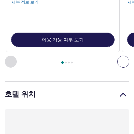
세부 정보 보기
세
이용 가능 여부 보기
4
/
1
페이지
, 객실 1 : Superior Room - 1 king size bed , 객실 2 : 
이전 - 객실
다음
호텔 위치