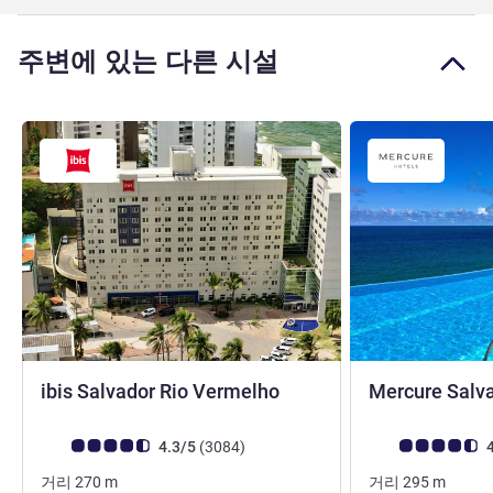
주변에 있는 다른 시설
3성
ibis Salvador Rio Vermelho
Mercure Salv
4성
고객 평점 (ALL 평가)
리뷰
고객 평점 (ALL 평
4.3/5
(3084
)
4
거리
270
m
거리
295
m