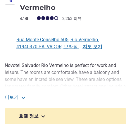
4성
Vermelho
고객 평점 (ALL 평가)
2,263 리뷰
4.1/5
Rua Monte Conselho 505, Rio Vermelho,
41940370 SALVADOR, 브라질
-
지도 보기
Novotel Salvador Rio Vermelho is perfect for work and
호텔설명
leisure. The rooms are comfortable, have a balcony and
some have an incredible sea view. There are also options
for greater family comfort. Other hotel attractions include a
swimming pool with a privileged sea view, pool bar, gym
더보기
and kids space. Enjoy a balanced breakfast with regional
Novotel Salvador Rio Vermelho
items at the restaurant.
호텔 정보
Whether you're on business or sightseeing in Salvador, take
time to enjoy the city's best. Start at Buracão Beach, a real