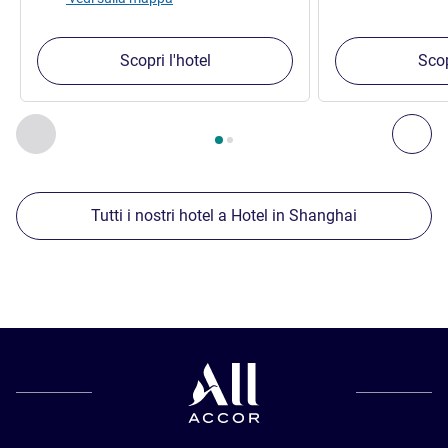
Scopri l'hotel
Scop
Pagina
1
di
2
, Nostre ulteriori strutture nelle vicinanze 1 :, Nost
Precedente - Nostre ulteriori strutture nelle vicinanze
Succ
Tutti i nostri hotel a Hotel in Shanghai