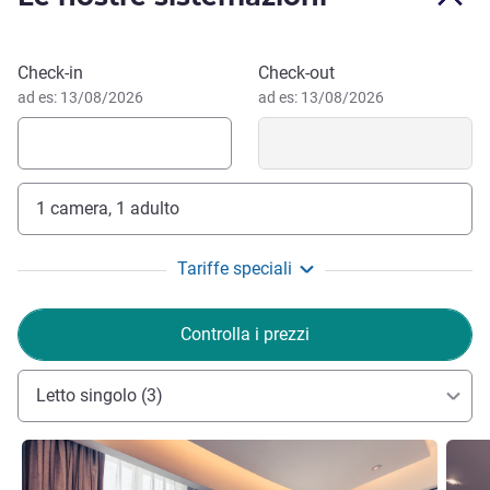
Shanghai è la città più grande della Cina e un centro
finanziario globale. Il Bund, che è il cuore della città, è
Prenota questo hotel
Check-in
Check-out
fiancheggiato da edifici dell'era coloniale.
ad es: 13/08/2026
ad es: 13/08/2026
1 camera, 1 adulto
Tariffe speciali
Controlla i prezzi
Letto singolo (3)
Visualizza dettagli
Visual