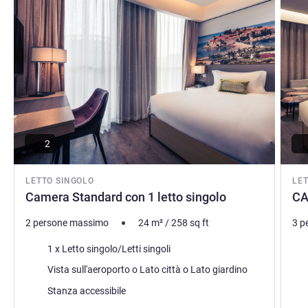
2
LETTO SINGOLO
LE
Camera Standard con 1 letto singolo
CA
2 persone massimo
24
m²
/
258
sq ft
3 p
Biancheria da letto
Bia
1 x Letto singolo/Letti singoli
Vista:
Vist
Vista sull'aeroporto o Lato città o Lato giardino
Stanza accessibile