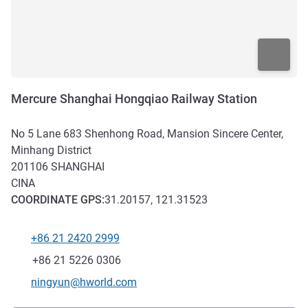
Mercure Shanghai Hongqiao Railway Station
No 5 Lane 683 Shenhong Road, Mansion Sincere Center,
Minhang District
201106
SHANGHAI
CINA
COORDINATE
GPS
:
31.20157, 121.31523
+86 21 2420 2999
Telefono
Fax
+86 21 5226 0306
E-mail di contatto
ningyun@hworld.com