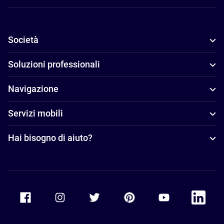
Società
Soluzioni professionali
Navigazione
Servizi mobili
Hai bisogno di aiuto?
Accor Facebook
Accor Instagram
Accor Twitter
Accor Pinterest
Accor Youtube
Accor Li