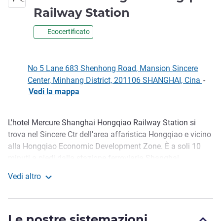
4 stelle
Railway Station
Ecocertificato
No 5 Lane 683 Shenhong Road, Mansion Sincere
Center, Minhang District, 201106 SHANGHAI, Cina
-
Vedi la mappa
L'hotel Mercure Shanghai Hongqiao Railway Station si
Descrizione
trova nel Sincere Ctr dell'area affaristica Hongqiao e vicino
alla Hongqiao Economic Development Zone. È a soli 10
minuti a piedi dalla stazione ferroviaria Shanghai
Hongqiao, a 9 minuti in auto dal Nat ional Exhibition and
Vedi altro
Convention Center Shanghai, a 15 minuti dal terminal 1
Mercure Shanghai Hongqiao Railway Station
dell'aeroporto internazionale di Hongqiao, a 7 minuti dal
terminal 2, a 35 minuti da Piazza del Popolo e a 60 minuti
Le nostre sistemazioni
dall'aeroporto internazionale Pudong.