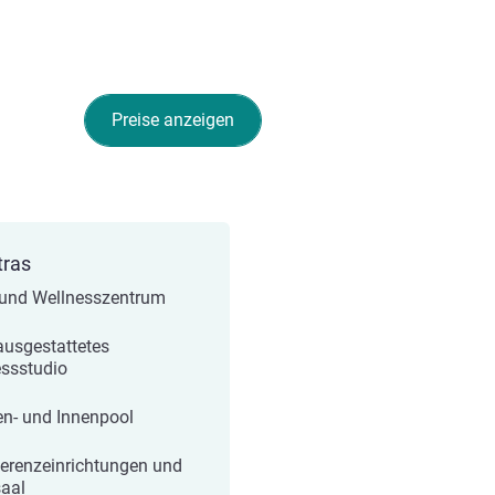
Preise anzeigen
tras
und Wellnesszentrum
ausgestattetes
essstudio
n- und Innenpool
erenzeinrichtungen und
saal