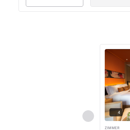
Details anseh
4
Zurück - Zimmer
ZIMMER