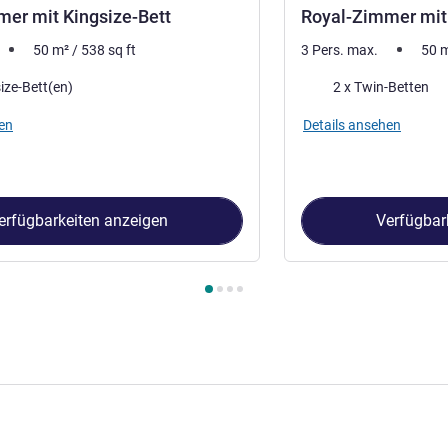
er mit Kingsize-Bett
Royal-Zimmer mit
50
m²
/
538
sq ft
3 Pers. max.
50
Bettwäsche
ize-Bett(en)
2 x Twin-Betten
en
Details ansehen
erfügbarkeiten anzeigen
Verfügbar
immer 1 : Royal-Zimmer mit Kingsize-Bett , Zimmer 2 : Royal-Zi