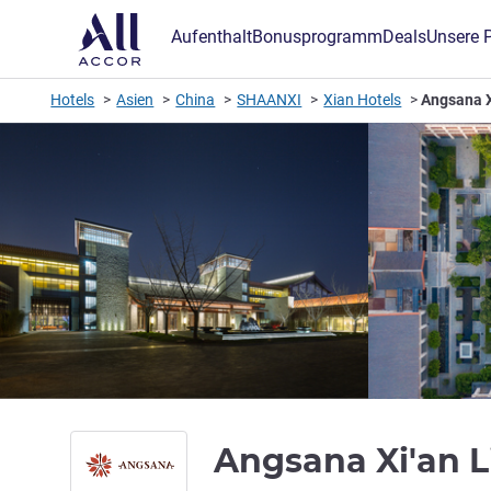
Aufenthalt
Bonusprogramm
Deals
Unsere 
Hotels
Asien
China
SHAANXI
Xian Hotels
Angsana X
Angsana Xi'an 