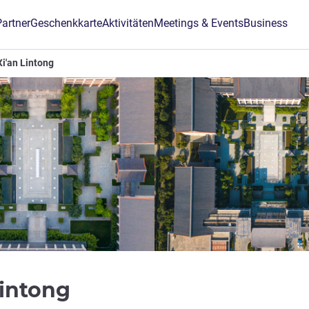
Partner
Geschenkkarte
Aktivitäten
Meetings & Events
Business
i'an Lintong
5 Sterne
Lintong