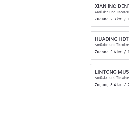
XIAN INCIDE
Amüsier- und Theaterv
Zugang:
2.3
km
/
HUAQING HOT
Amüsier- und Theaterv
Zugang:
2.6
km
/
LINTONG MU
Amüsier- und Theaterv
Zugang:
3.4
km
/