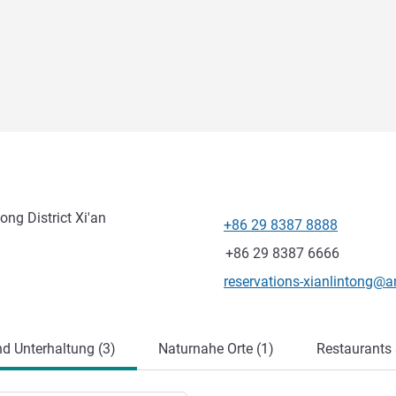
ng District Xi'an
+86 29 8387 8888
Tel
Fax
+86 29 8387 6666
Kontakt-E-Mail
reservations-xianlintong@
ung
nd Unterhaltung (3)
Naturnahe Orte (1)
Restaurants 