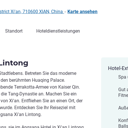
trict Xi'an, 710600 XIAN, China
-
Karte ansehen
Standort
Hoteldienstleistungen
Lintong
Hotel-Ex
 Stadtlebens. Betreten Sie das moderne
Spa 
 den berühmten Huaqing Palace.
bende Terrakotta-Armee von Kaiser Qin.
Gut 
 die Tang-Dynastie an. Machen Sie ein
Fitn
on Xi'an. Entfliehen Sie an einen Ort, der
wurde. Entdecken Sie Ihr Reiseziel mit
Auße
gsana Xi'an Lintong.
Konf
Ball
ns, sie im Angsana Hotel in Xi'an Lintong