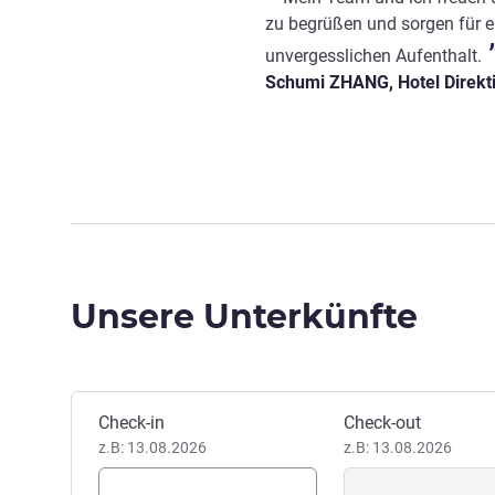
zu begrüßen und sorgen für e
unvergesslichen Aufenthalt.
Schumi ZHANG, Hotel Direkt
Unsere Unterkünfte
Dieses Hotel buchen
Check-in
Check-out
z.B: 13.08.2026
z.B: 13.08.2026