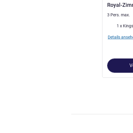
Royal-Zimm
3 Pers. max.
Bettwäsche
1 x Kings
Details anseh
V
Seite
1
von
4
, Z