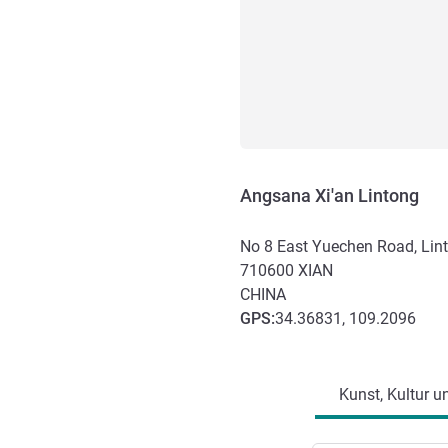
Angsana Xi'an Lintong
No 8 East Yuechen Road, Linto
710600
XIAN
CHINA
GPS
:
34.36831, 109.2096
Erreichbarkeit und Anbind
Kunst, Kultur u