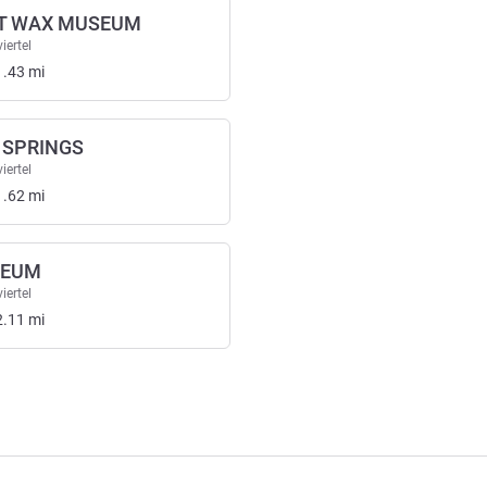
NT WAX MUSEUM
iertel
1.43
mi
 SPRINGS
iertel
1.62
mi
SEUM
iertel
2.11
mi