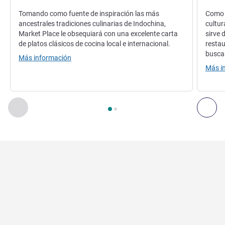
Tomando como fuente de inspiración las más
Como t
ancestrales tradiciones culinarias de Indochina,
cultur
Market Place le obsequiará con una excelente carta
sirve 
de platos clásicos de cocina local e internacional.
restau
buscan
Más información
Más i
Página
1
de
2
, Restaurante 1 : MARKET PLACE , Restaurante
Anterior - Restaurante
Sig