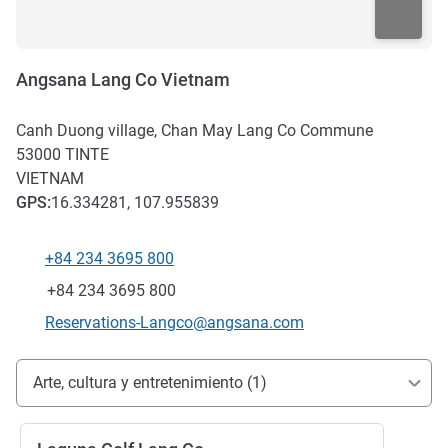
Angsana Lang Co Vietnam
Canh Duong village, Chan May Lang Co Commune
53000
TINTE
VIETNAM
GPS
:
16.334281, 107.955839
+84 234 3695 800
Teléfono
Fax
+84 234 3695 800
Correo electrónico de contacto
Reservations-Langco@angsana.com
Acceso y transporte
Arte, cultura y entretenimiento (1)