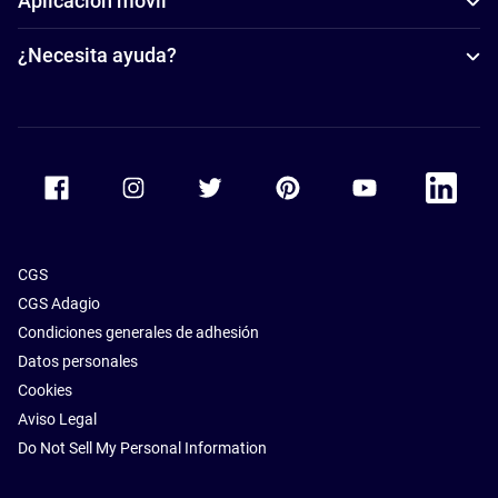
Aplicación móvil
¿Necesita ayuda?
Accor Facebook
Accor Instagram
Accor Twitter
Accor Pinterest
Accor Youtube
Accor Li
CGS
CGS Adagio
Condiciones generales de adhesión
Datos personales
Cookies
Aviso Legal
Do Not Sell My Personal Information