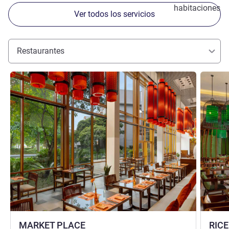
habitaciones
Ver todos los servicios
Restaurantes
Más información
Más info
MARKET PLACE
RIC