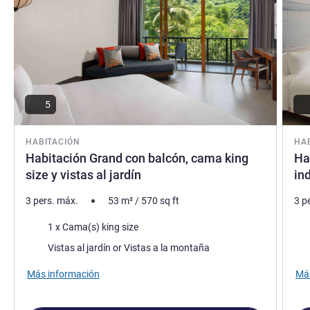
5
HABITACIÓN
HA
Habitación Grand con balcón, cama king
Ha
size y vistas al jardín
ind
3 pers. máx.
53
m²
/
570
sq ft
3 p
Ropa de cama
Rop
1 x Cama(s) king size
Views :
Vie
Vistas al jardín or Vistas a la montaña
Más información
Más