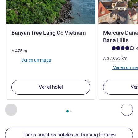
5 estrellas
Banyan Tree Lang Co Vietnam
Mercure Dana
4 e
Bana Hills
Nota de clientes d
4
A
475
m
A
37.655
km
Ver en un mapa
Ver en un m
Ver el hotel
Ver
Página
1
de
2
, Nuestros establecimientos cercanos 1 :, Nuest
Anterior - Nuestros establecimientos cercanos
Sig
Todos nuestros hoteles en Danang Hoteles