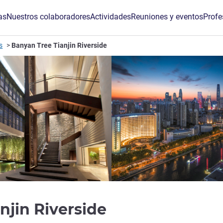
as
Nuestros colaboradores
Actividades
Reuniones y eventos
Profe
s
Banyan Tree Tianjin Riverside
5 estrellas
njin Riverside