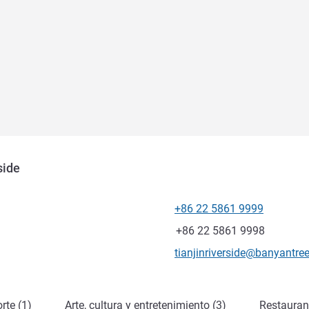
side
+86 22 5861 9999
Teléfono
Fax
+86 22 5861 9998
Correo electrónico de conta
tianjinriverside@banyantre
rte (1)
Arte, cultura y entretenimiento (3)
Restauran