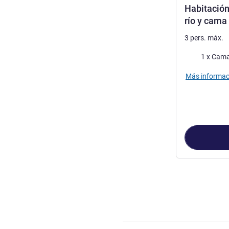
Habitación
río y cama 
3 pers. máx.
Ropa de cam
1 x Cama
Más informac
Página
1
de
6
, 