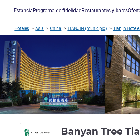
Estancia
Programa de fidelidad
Restaurantes y bares
Ofert
Hoteles
Asia
China
TIANJIN (municipio)
Tianjin Hotele
Banyan Tree Tia