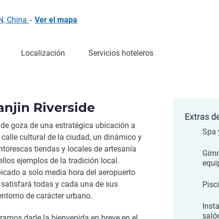
N, China
-
Ver el mapa
Localización
Servicios hoteleros
njin Riverside
Extras de
ide goza de una estratégica ubicación a
Spa 
calle cultural de la ciudad, un dinámico y
intorescas tiendas y locales de artesanía
Gimn
llos ejemplos de la tradición local.
equi
bicado a solo media hora del aeropuerto
y satisfará todas y cada una de sus
Pisc
entorno de carácter urbano.
Inst
saló
ramos darle la bienvenida en breve en el