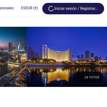
Loading...
sionales
ES
EUR
(€)
Iniciar sesión / Registrarse
28 FOTOS