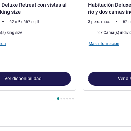
 Deluxe Retreat con vistas al
Habitación Deluxe 
king size
río y dos camas in
62
m²
/
667
sq ft
3 pers. máx.
62
m
a
Ropa de cama
(s) king size
2 x Cama(s) indivi
ión
Más información
Ver disponibilidad
Ver di
Habitación 1 : Habitación Deluxe Retreat con vistas al río y cama