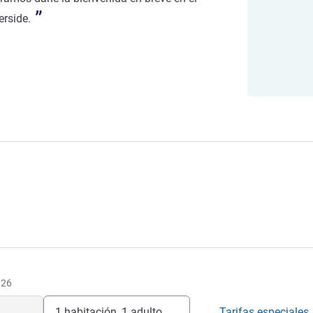
erside.
026
1 habitación, 1 adulto
Tarifas especiales