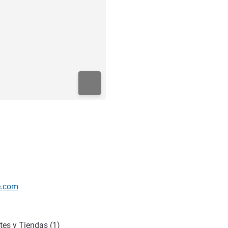
cto
e.com
tes y Tiendas (1)