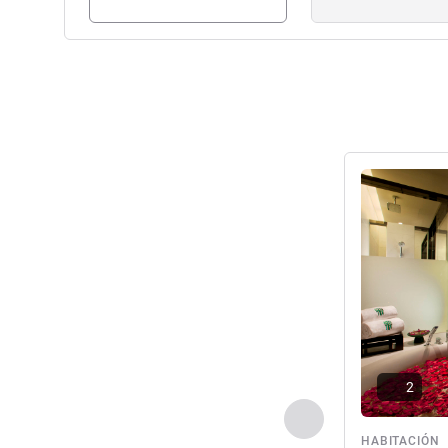
Más informac
2
Anterior - Habitaci
HABITACIÓN