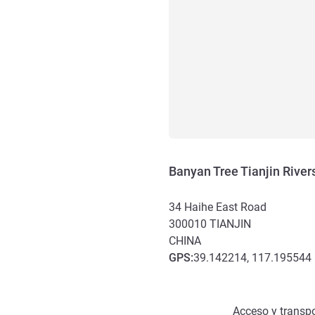
Banyan Tree Tianjin River
34 Haihe East Road
300010
TIANJIN
CHINA
GPS
:
39.142214, 117.195544
Acceso y transporte
Acceso y transpo