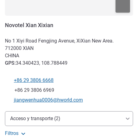
Novotel Xian Xixian
No 1 Xiyi Road Fengjing Avenue, XiXian New Area.
712000
XIAN
CHINA
GPS
:
34.340423, 108.788449
+86 29 3806 6668
Teléfono
Fax
+86 29 3806 6969
Correo electrónico de contacto
jiangwenhua0006@hworld.com
Acceso y transporte
Acceso y transporte (2)
Filtros