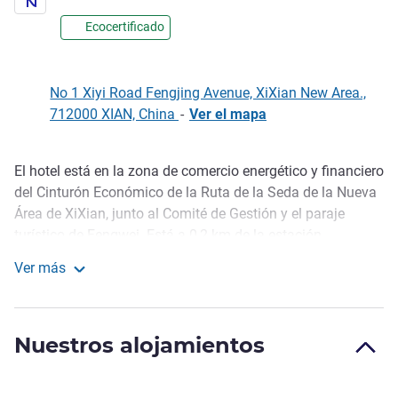
Ecocertificado
No 1 Xiyi Road Fengjing Avenue, XiXian New Area.,
712000 XIAN, China
-
Ver el mapa
El hotel está en la zona de comercio energético y financiero
Descripción
del Cinturón Económico de la Ruta de la Seda de la Nueva
Área de XiXian, junto al Comité de Gestión y el paraje
turístico de Fengwei. Está a 0,2 km de la estación
Qinchuangyuan de la línea 16 de metro y a 25 min en
Ver más
coche del aeropuerto de Xi'an Xianyang. Tiene 301
Novotel Xian Xixian
habitaciones, restaurante abierto todo el día, bar en el
vestíbulo, Executive Lounge, salas de conferencias
Nuestros alojamientos
polivalentes, gimnasio abierto las 24 horas y lavandería.
El hotel está en la zona de comercio energético y financiero