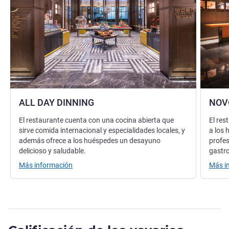
ALL DAY DINNING
NOV
El restaurante cuenta con una cocina abierta que
El res
sirve comida internacional y especialidades locales, y
a los 
además ofrece a los huéspedes un desayuno
profes
delicioso y saludable.
gastro
Más información
Más i