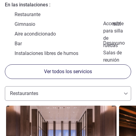
En las instalaciones
Restaurante
Accesible
Gimnasio
Wifi
para silla
Aire acondicionado
de
Desayuno
Bar
ruedas
Salas de
Instalaciones libres de humos
reunión
Ver todos los servicios
Restaurantes
Más información
Más info