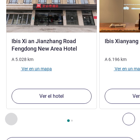
Ibis Xi an Jianzhang Road
Ibis Xianyang
3 estrellas
3 estrellas
Fengdong New Area Hotel
A
5.028
km
A
6.196
km
Ver en un mapa
Ver en un m
Ver el hotel
Ver
Página
1
de
2
, Nuestros establecimientos cercanos 1 :, Nuest
Anterior - Nuestros establecimientos cercanos
Sig