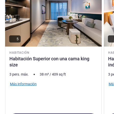
5
HABITACIÓN
HA
Habitación Superior con una cama king
Ha
size
in
3 pers. máx.
38
m²
/
409
sq ft
3 p
Más información
Más