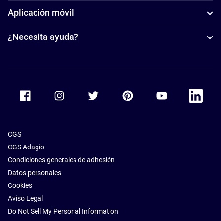
Aplicación móvil
¿Necesita ayuda?
Accor Facebook
Accor Instagram
Accor Twitter
Accor Pinterest
Accor Youtube
Accor Li
CGS
CGS Adagio
Condiciones generales de adhesión
Datos personales
Cookies
Aviso Legal
Do Not Sell My Personal Information