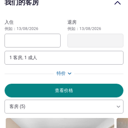
我们的客房
窝布里斯托尔瑞享酒店，与家人一起享受欢乐时光。
萨拉热窝是波黑的首都。也是国家的政治、经济、文化、教
预订此酒店
入住
退房
育和体育中心。作为一个多元化的城市，萨拉热窝将丰富的
例如：13/08/2026
例如：13/08/2026
文化独特融合在一起，吸引全球各地的游客慕名前来。
Experience Sarajevo, by staying in one of the most
historic and unique hotels in te city. We focus on providing
guests the highest quality of service and cozy feeling of
1 客房, 1 成人
being home, in order to satisfy needs of leisure and
business travelers alike.
特价
Murad ABED 酒店管理
查看价格
客房 (5)
请参阅详情
请参