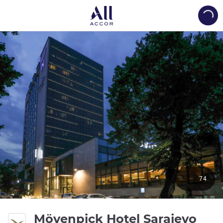
Load
74
4 星
Mövenpick Hotel Sarajevo