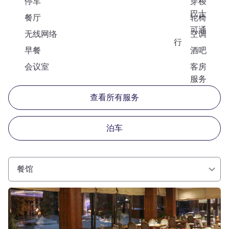
停车
穿梭
巴士
餐厅
轮椅
可通
无线网络
空调
行
早餐
酒吧
会议室
客房
服务
查看所有服务
泊车
餐馆
请参阅详情