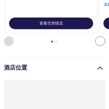
请
查看空房情况
第
1
页，共
3
页
, 客房 1 : Superior double room with king size 
上一个 - 客房
下一
酒店位置