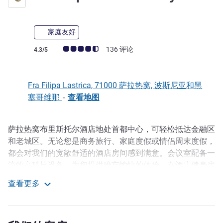
家庭友好
客户意见评级 (ALL 评级)
136 评论
4.3/5
Fra Filipa Lastrica, 71000 萨拉热窝, 波斯尼亚和黑
塞哥维那
-
查看地图
萨拉热窝布里斯托尔酒店地处首都中心，可轻松抵达金融区
描述
和老城区。无论您是商务旅行、家庭度假或情侣周末度假，
都会对我们的宽敞舒适的酒店房间感到满意。会议室配备一
流的高科技设备，为您提供难忘愉快的体验。在酒店健身房
的室内游泳池中酣畅游玩，或者在 Brasserie 餐厅品尝地道
查看更多
的传统菜肴和各国美食。
Mövenpick Hotel Sarajevo
环境宁静。采用贴心而实用的设计，可以唤醒您的感官，恢
复生命活力。可将萨拉热窝的城市全景尽收眼底。在萨拉热