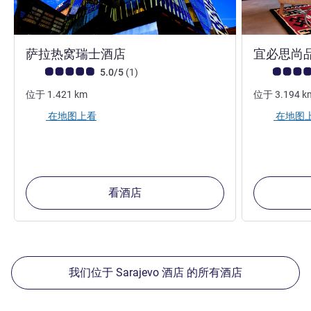
5 星
萨拉热窝瑞士酒店
宜必思尚
客户意见评级 (ALL 评级)
评论
客户意见评级 (
5.0/5
(1
)
位于
1.421
km
位于
3.194
k
在地图上看
在地图
看酒店
我们位于 Sarajevo 酒店 的所有酒店