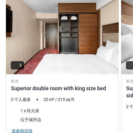
5
客房
客
Superior double room with king size bed
Su
si
2 个人最多
20
m²
/
215
sq ft
2 
床上用品
1 x 特大床
床
景色:
位于城市边
景色
请参阅详情