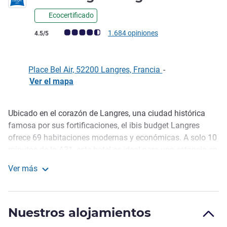
Ecocertificado
Nota de clientes de Avis (Clasificación de ALL)
1.684 opiniones
4.5/5
Place Bel Air, 52200 Langres, Francia
-
Ver el mapa
Ubicado en el corazón de Langres, una ciudad histórica
Descripción
famosa por sus fortificaciones, el ibis budget Langres
ofrece 69 habitaciones modernas y económicas. A solo 10
minutos de la A31, este hotel es ideal para una estancia en
Langres, una parada en la ruta de las vacaciones o un
Ver más
viaje de negocios. Descubra fácilmente las murallas y el
ibis Budget Langres
centro de la ciudad sin necesidad de coche. Recepción
abierta de 7:00 a 21:00, con terminal de auto-check-in
Nuestros alojamientos
disponible para llegadas tardías.