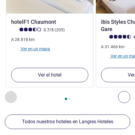
1 estrella
hotelF1 Chaumont
ibis Styles C
3 estrell
Gare
Nota de clientes de Avis (Clasificación de ALL)
opiniones
3.7/5
(205
)
Nota de clientes d
4
A
28.818
km
A
31.466
km
Ver en un mapa
Ver en un m
Ver el hotel
Ver
Página
1
de
2
, Nuestros establecimientos cercanos 1 :, Nuest
Anterior - Nuestros establecimientos cercanos
Sig
Todos nuestros hoteles en Langres Hoteles