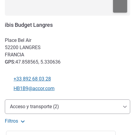
ibis Budget Langres
Place Bel Air
52200
LANGRES
FRANCIA
GPS
:
47.858565, 5.330636
+33 892 68 03 28
Teléfono
Correo electrónico de contacto
HB1B9@accor.com
Acceso y transporte
Acceso y transporte (2)
Filtros