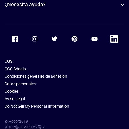
¿Necesita ayuda?
Accor Facebook
Accor Instagram
Accor Twitter
Accor Pinterest
Accor Youtube
Accor Li
CGS
CGS Adagio
Condiciones generales de adhesión
Datos personales
Cookies
Aviso Legal
Do Not Sell My Personal Information
© Accor2019
沪ICP备10203162号-7