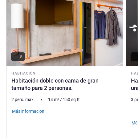
descubrir la ciudad fortificada de Langres!
Pierre DELVOYE, Gestión hotelera
5
HABITACIÓN
HA
Habitación doble con cama de gran
Ha
tamaño para 2 personas.
un
2 pers. máx.
14
m²
/
150
sq ft
3 p
Rop
Más información
Más