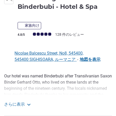
4 つ
Binderbubi - Hotel & Spa
家族向け
お客さまの声 (確認済みレビュー アコーホテルズ)
128 件のレビュー
4.8/5
Nicolae Balcescu Street, No8, 545400,
545400 SIGHISOARA, ルーマニア
-
地図を表示
Our hotel was named Binderbubi after Transilvanian Saxon
説明
Binder Gerhard Otto, who lived on these lands at the
beginning of the nineteen century. The locals nicknamed
him dearly Binderbubi thanks to his generosity and the
respect he showed towards the community. The hotel is
さらに表示
centrally located at
Mercure Sighisoara Binderbubi - Hotel & Spa
six minutes distance from, the Citadel, Clock Tour, History