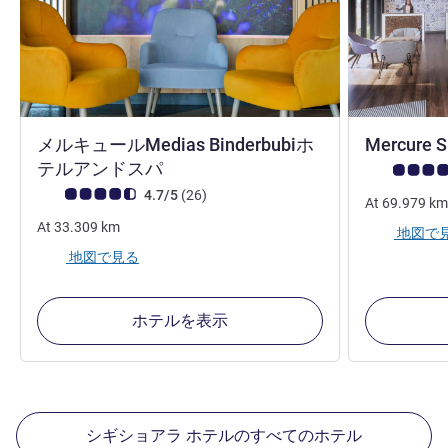
メルキュールMedias Binderbubiホ
Mercure S
4 つ星
テルアンドスパ
お客さまの声
お客さまの声 (確認済みレビュー アコーホテルズ)
件のレビュー
4.7/5
(26
)
At
69.979
km
At
33.309
km
地図で
地図で見る
ホテルを表示
シギショアラ ホテルのすべてのホテル