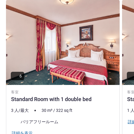
詳細を表示
詳細
wonderful Citadel of Sighisoara , Clock tour and history
museum.
-Mrs.COLDEA G. ANCA Hotel Manager Mercure Sighisoara.
ホテル経営
6
客室
客
Standard Room with 1 double bed
St
3 人/最大
30
m²
/
322
sq ft
1 
詳
バリアフリールーム
詳細を表示