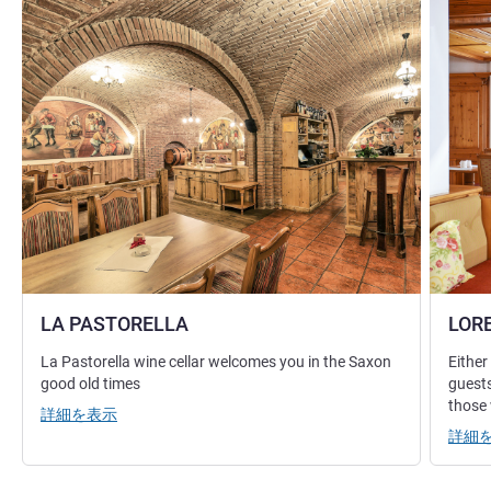
詳細を表示
詳細を表
LA PASTORELLA
LORE
La Pastorella wine cellar welcomes you in the Saxon
Either
good old times
guests
those 
詳細を表示
詳細