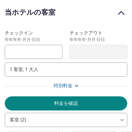
Museum. The hotel offers 52 rooms, 3 conference rooms,
当ホテルの客室
bar, private parking in a quiet area. It welcomes guests to
its restaurant and beautiful terrace.
The Mercure Sighisoara Binderbubi Hotel and Spa is at 6
このホテルを予約
チェックイン
チェックアウト
minutes distance from the Citadel.The hotel offers 52
年年年年-月月-日日
年年年年-月月-日日
room, restaurant with tasty local dishes and private
parking.
It welcomes guests in a very tasty restaurant and great
terrace and drinks at bar. -Our convenient location will
1 客室, 1 大人
increase your confort during your stay.
-The hotel is located in the center of the city, 6 minutes
特別料金
distance from Citadel of Sighisoara, tour clock, history
museum.
-It is the perfect place for a private event or leisure event
料金を確認
The team of Mercure Sighisoara Binderbubi Hotel and
客室 (2)
Spa wishes you a warm welcome!
-Enjoy our central location to discover the city, the