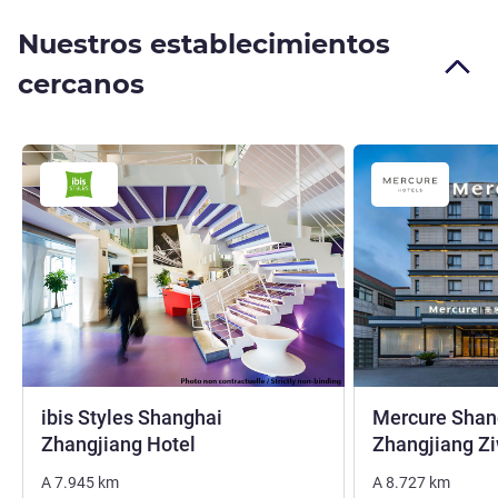
Nuestros establecimientos
cercanos
ibis Styles Shanghai
Mercure Shan
1 estrella
Zhangjiang Hotel
Zhangjiang Z
A
7.945
km
A
8.727
km