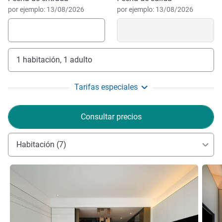
por ejemplo: 13/08/2026
por ejemplo: 13/08/2026
1 habitación, 1 adulto
Tarifas especiales
Consultar precios
Habitación (7)
Más información
Más i