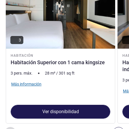
3
HABITACIÓN
HA
Habitación Superior con 1 cama kingsize
Ha
in
3 pers. máx.
28
m²
/
301
sq ft
3 p
Más información
Más
Ver disponibilidad