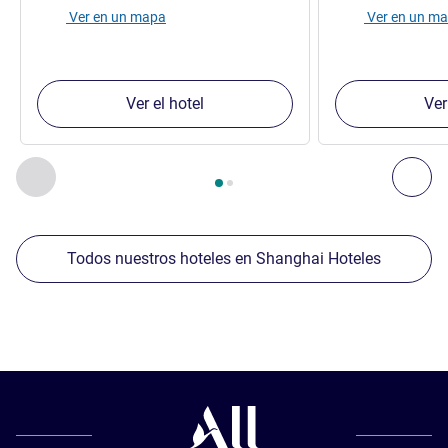
Ver en un mapa
Ver en un m
Ver el hotel
Ver
Página
1
de
2
, Nuestros establecimientos cercanos 1 :, Nuest
Anterior - Nuestros establecimientos cercanos
Sig
Todos nuestros hoteles en Shanghai Hoteles