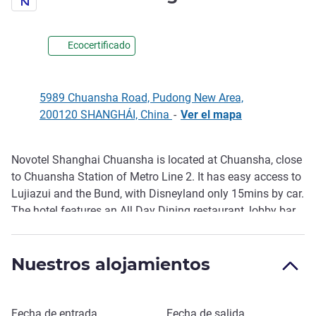
5 estrellas
Ecocertificado
5989 Chuansha Road, Pudong New Area,
200120 SHANGHÁI, China
-
Ver el mapa
Novotel Shanghai Chuansha is located at Chuansha, close
Descripción
to Chuansha Station of Metro Line 2. It has easy access to
Lujiazui and the Bund, with Disneyland only 15mins by car.
The hotel features an All Day Dining restaurant, lobby bar,
multipurpose function room and 24hr gym. The perfect
choice for leisure and business travellers.
Nuestros alojamientos
Reservar este hotel
Fecha de entrada
Fecha de salida