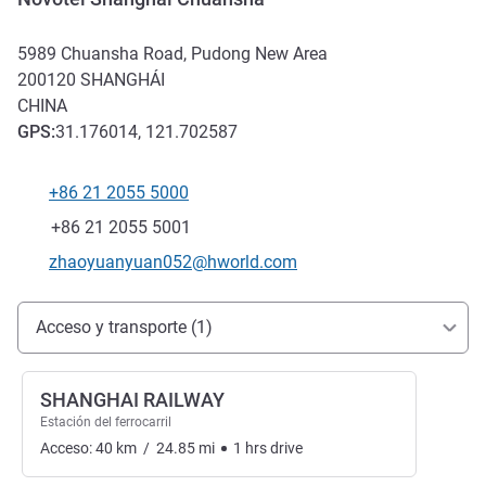
5989 Chuansha Road, Pudong New Area
200120
SHANGHÁI
CHINA
GPS
:
31.176014, 121.702587
+86 21 2055 5000
Teléfono
Fax
+86 21 2055 5001
Correo electrónico de contacto
zhaoyuanyuan052@hworld.com
Acceso y transporte
Acceso y transporte (1)
SHANGHAI RAILWAY
Estación del ferrocarril
Acceso:
40
km
/
24.85
mi
1
hrs
drive