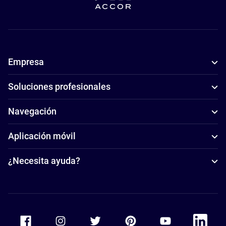
Empresa
Soluciones profesionales
Navegación
Aplicación móvil
¿Necesita ayuda?
Accor Facebook
Accor Instagram
Accor Twitter
Accor Pinterest
Accor Youtube
Accor Li