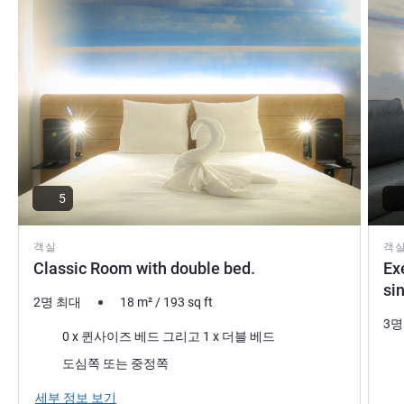
5
객실
객
Classic Room with double bed.
Ex
si
2명 최대
18
m²
/
193
sq ft
3명
침구
0 x 퀸사이즈 베드 그리고 1 x 더블 베드
침
전망:
도심쪽 또는 중정쪽
전망
세부 정보 보기