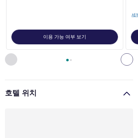
세
이용 가능 여부 보기
2
/
1
페이지
, 객실 1 : Classic Room with double bed. , 객실 2 : E
이전 - 객실
다음
호텔 위치