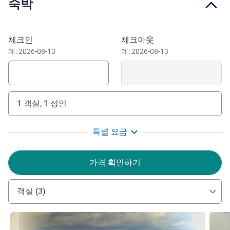
숙박
Our L'Amiral restaurant and its bar offer a great space for
seasonal cuisine or cocktails. Take advantage of our
heated indoor swimming pool for relaxation and the gym
이 호텔 예약하기
체크인
체크아웃
for fitness. Our three seminar rooms from 344 to 1,076
예: 2026-08-13
예: 2026-08-13
sq.ft., with natural light, are perfect for meetings, training
courses and other events. Our hotel has been awarded
Green Key certification for the year 2025.
1 객실, 1 성인
The entire team at Novotel Saint-Brieuc will offer you a
warm welcome, in a setting combining modern style and
old charm. We will do all we can to ensure that you enjoy
특별 요금
your stay in our beautiful region.
FERRE CECILE 호텔 관리
가격 확인하기
객실 (3)
세부 정보 보기
세부 