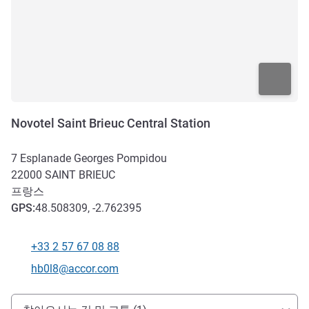
Novotel Saint Brieuc Central Station
7 Esplanade Georges Pompidou
22000
SAINT BRIEUC
프랑스
GPS
:
48.508309, -2.762395
+33 2 57 67 08 88
전화
E-mail
hb0l8@accor.com
호텔 접근 및 교통