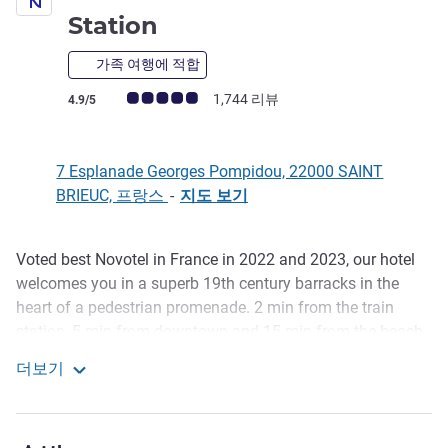
4성
Station
가족 여행에 적합
고객 평점 (ALL 평가)
1,744 리뷰
4.9/5
7 Esplanade Georges Pompidou, 22000 SAINT
BRIEUC, 프랑스
-
지도 보기
Voted best Novotel in France in 2022 and 2023, our hotel
호텔설명
welcomes you in a superb 19th century barracks in the
heart of a pedestrian promenade. 2 min from the train
station, 5 min from downtown and 15 min from the beach,
it is ideally located for exploring Brittany, from the Pink
더보기
Granite Coast to Ile-de-Brehat, Cap Frehel and Pleneuf-Val-
Novotel Saint Brieuc Central Station
Andre. For a business or family stay, enjoy tranquility at
our hotel.