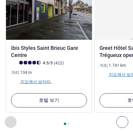
ibis Styles Saint Brieuc Gare
Greet Hôtel Sa
3성
Centre
Trégueux ope
고객 평점 (ALL 평가)
리뷰
4.5/5
(422
)
거리
1.741
km
거리
134
m
지도에서 보
지도에서 보아라.
호텔 보기
호
2
/
1
페이지
, 주변에 있는 다른 시설 1 :, 주변에 있는 다른 시설 2 
이전 - 주변에 있는 다른 시설
다음