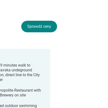
Sprawdź ceny
 9 minutes walk to
iavska undeground
on, direct line to the City
er
opolite Restaurant with
Brewery on site
ed outdoor swimming