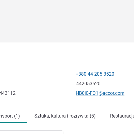
+380 44 205 3520
Telefon
Faks
442053520
Kontaktowy adres e-mail
.443112
HB0i0-FO1@accor.com
nsport (1)
Sztuka, kultura i rozrywka (5)
Restauracje