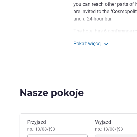
you can reach other parts of 
are invited to the "Cosmopolit
and a 24-hour bar.
The hotel has 6 conference r
vivid paintings, stylish interi
Pokaż więcej
to vacationers. Guests have ac
Mercure Kyiv Congress
summer, the hotel has an out
Nasze pokoje
Zarezerwuj ten hotel
Przyjazd
Wyjazd
np.: 13/08/{$3
np.: 13/08/{$3