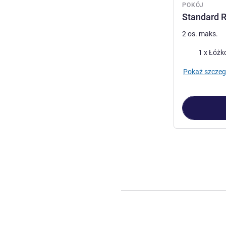
POKÓJ
Standard 
2 os. maks.
Pościel
1 x Łóżk
Pokaż szczeg
Strona
1
z
2
, Po