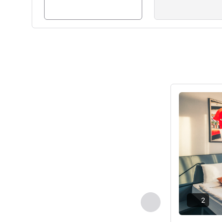
Pokaż szczeg
2
Poprzedni - Pokój