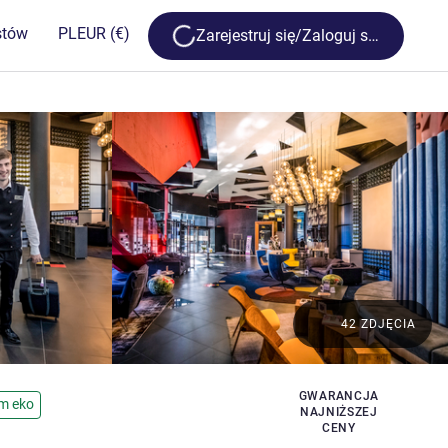
Loading...
stów
PL
EUR
(€)
Zarejestruj się/Zaloguj się
42 ZDJĘCIA
GWARANCJA
em eko
NAJNIŻSZEJ
CENY