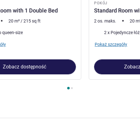
POKÓJ
Room with 1 Double Bed
Standard Room wi
20
m²
/
215
sq ft
2 os. maks.
20
m
Pościel
o queen-size
2 x Pojedyncze łó
óły
Pokaż szczegóły
Zobacz dostępność
Zobacz
kój 1 : Standard Room with 1 Double Bed , Pokój 2 : Standard 