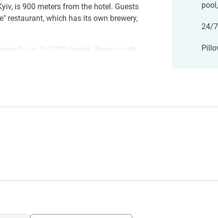
pool
Kyiv, is 900 meters from the hotel. Guests
e" restaurant, which has its own brewery,
24/7
Pill
ooms for up to 1000 people. Rooms with
ors and all amenities will definitely appeal
cess to a fitness center, and during the
door pool.