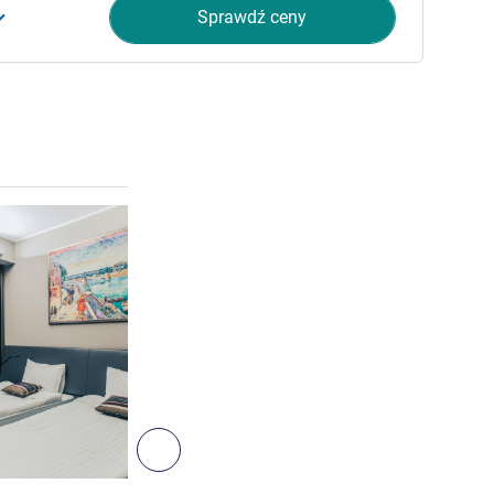
Sprawdź ceny
Pokaż szczegóły
3
Następny - Pokój