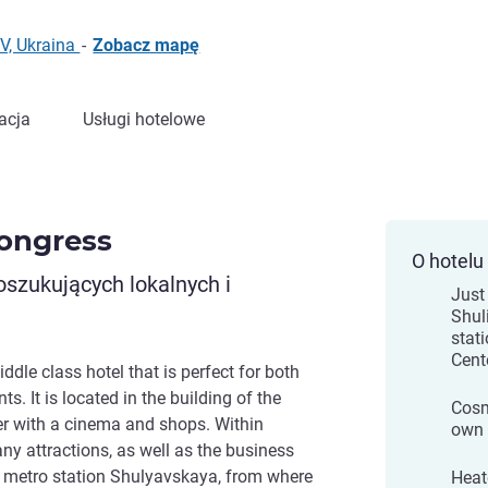
V, Ukraina
-
Zobacz mapę
acja
Usługi hotelowe
ongress
O hotelu
oszukujących lokalnych i
Just
Shul
stati
Cent
dle class hotel that is perfect for both
s. It is located in the building of the
Cosm
r with a cinema and shops. Within
own 
ny attractions, as well as the business
st metro station Shulyavskaya, from where
Heat