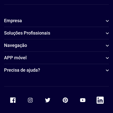
Empresa
Soluções Profissionais
Navegação
APP móvel
Precisa de ajuda?
Accor Facebook
Accor Instagram
Accor Twitter
Accor Pinterest
Accor Youtube
Accor Li