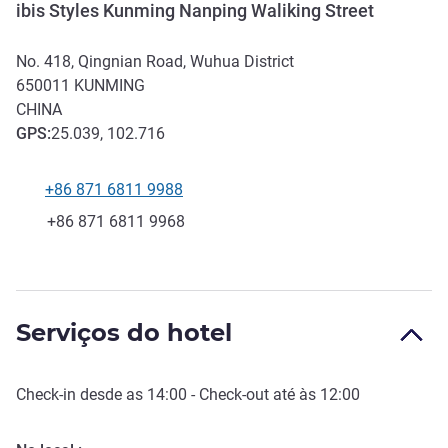
ibis Styles Kunming Nanping Waliking Street
No. 418, Qingnian Road, Wuhua District
650011
KUNMING
CHINA
GPS
:
25.039, 102.716
+86 871 6811 9988
Telefone
Fax
+86 871 6811 9968
Serviços do hotel
Check-in
desde as
14:00
-
Check-out
até às
12:00