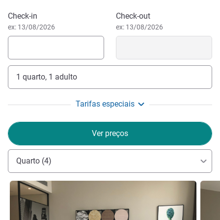
Reservar este hotel
Check-in
Check-out
ex: 13/08/2026
ex: 13/08/2026
1 quarto, 1 adulto
Tarifas especiais
Ver preços
Quarto (4)
Ver detalhes
Ver de