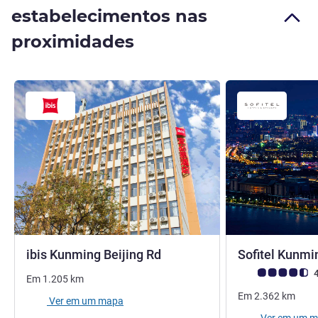
estabelecimentos nas
proximidades
1 estrela
ibis Kunming Beijing Rd
Sofitel Kunm
Nota clientes Avi
4
Em
1.205
km
Em
2.362
km
Ver em um mapa
Ver em um 