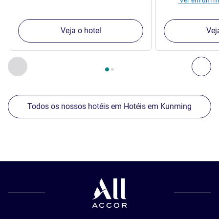
Veja o hotel
Vej
Página
1
de
2
, Os nossos outros estabelecimentos nas proxim
Anterior - Os nossos outros estabelecimentos nas proxim
Seg
Todos os nossos hotéis em Hotéis em Kunming