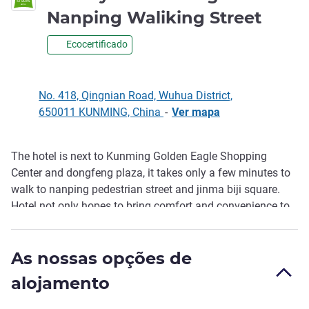
1 est
Nanping Waliking Street
Ecocertificado
No. 418, Qingnian Road, Wuhua District,
650011 KUNMING, China
-
Ver mapa
The hotel is next to Kunming Golden Eagle Shopping
Descrição
Center and dongfeng plaza, it takes only a few minutes to
walk to nanping pedestrian street and jinma biji square.
Hotel not only hopes to bring comfort and convenience to
guests by showing modernity, int elligent room control
system, smart toilet, top mattress, linen, bluetooth multi-
As nossas opções de
function telephone and wireless network,but also wanna
provides a unique and personalized experience to guests.
alojamento