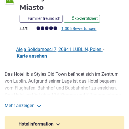
3 Sterne
Miasto
Familienfreundlich
Öko-zertifiziert
Note Kundenmeinungen (Bewertung ALL)
1.305 Bewertungen
4.8/5
Aleja Solidarnosci 7, 20841 LUBLIN, Polen
-
Karte ansehen
Das Hotel ibis Styles Old Town befindet sich im Zentrum
Beschreibung
von Lublin. Aufgrund seiner Lage ist das Hotel bequem
vom Flughafen, Bahnhof und Busbahnhof zu erreichen.
Das Hotel verfügt über 114 Zimmer und 7 Tagungsräume,
die miteinander verbunden werden können. Unser ganzer
Mehr anzeigen
Stolz ist das Restaurant LEGENDY MIASTA, in dem
ibis Styles Lublin Stare Miasto
regionale Produkte auf moderne Art zubereitet werden.
Lassen Sie sich bei jedem Schritt von den Legenden von
Hotelinformation