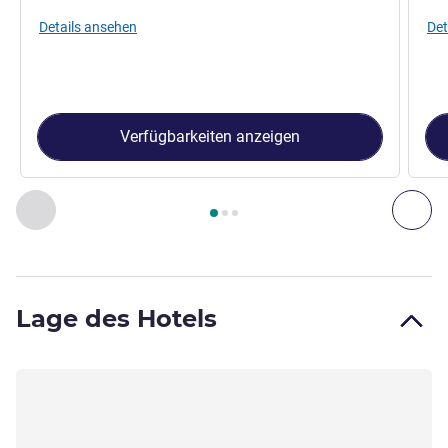
Details ansehen
Det
Verfügbarkeiten anzeigen
Seite
1
von
3
, Zimmer 1 : TWIN-ZIMMER ? Doppelzimmer mit 
Zurück - Zimmer
Wei
Lage des Hotels