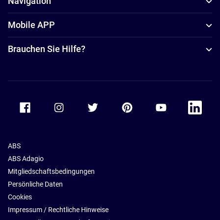
Navigation
Mobile APP
Brauchen Sie Hilfe?
Accor Facebook
Accor Instagram
Accor Twitter
Accor Pinterest
Accor Youtube
Accor Li
ABS
ABS Adagio
Mitgliedschaftsbedingungen
Persönliche Daten
Cookies
Impressum / Rechtliche Hinweise