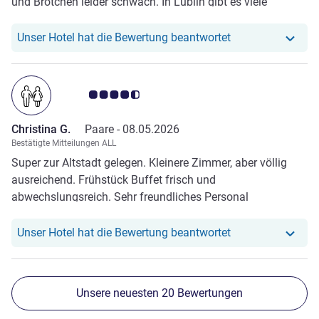
und Brötchen leider schwach. In Lublin gibt es viele
hervorragende Bäckereien – ein Wechsel des Lieferanten
würde das Frühstück deutlich verbessern.
Unser Hotel hat r
Unser Hotel hat die Bewertung beantwortet
Note Kundenmeinungen 4.5/5
Christina G.
Paare -
08.05.2026
Bestätigte Mitteilungen ALL
Super zur Altstadt gelegen. Kleinere Zimmer, aber völlig
ausreichend. Frühstück Buffet frisch und
abwechslungsreich. Sehr freundliches Personal
Unser Hotel hat r
Unser Hotel hat die Bewertung beantwortet
Unsere neuesten 20 Bewertungen