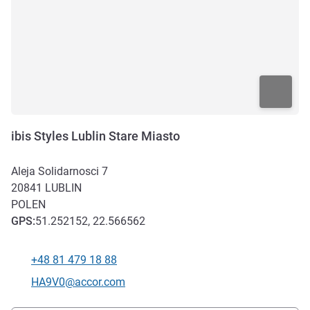
ibis Styles Lublin Stare Miasto
Aleja Solidarnosci 7
20841
LUBLIN
POLEN
GPS
:
51.252152, 22.566562
+48 81 479 18 88
Tel
Kontakt-E-Mail
HA9V0@accor.com