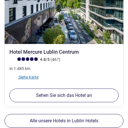
3 Sterne
Hotel Mercure Lublin Centrum
Note Kundenmeinungen (Bewertung ALL)
Bewertungen
4.8/5
(467
)
In
1.485
km
Siehe Karte
Sehen Sie sich das Hotel an
Alle unsere Hotels in Lublin Hotels