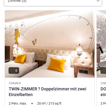
Zimmer (5)
Details ansehen
Detail
6
ZIMMER
ZI
TWIN-ZIMMER ? Doppelzimmer mit zwei
DO
Einzelbetten
ei
2 Pers. max.
20
m²
/
215
sq ft
2 P