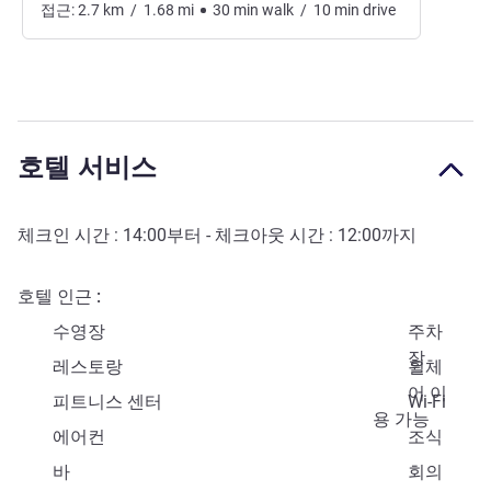
접근:
2.7
km
/
1.68
mi
30
min
walk
/
10
min
drive
호텔 서비스
체크인 시간 :
14:00
부터 - 체크아웃 시간 :
12:00
까지
호텔 인근
수영장
주차
장
레스토랑
휠체
어 이
피트니스 센터
Wi-Fi
용 가능
에어컨
조식
바
회의