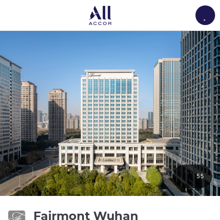
Load
55
5성
Fairmont Wuhan