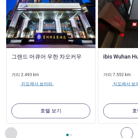
5성
그랜드 머큐어 우한 차오커우
ibis Wuhan Hu
거리
2.493
km
거리
7.552
km
지도에서 보아라.
지도에서 보
호텔 보기
호
2
/
1
페이지
, 주변에 있는 다른 시설 1 :, 주변에 있는 다른 시설 2 
이전 - 주변에 있는 다른 시설
다음