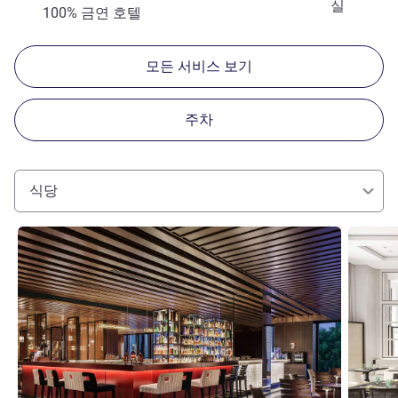
실
100% 금연 호텔
모든 서비스 보기
주차
식당
세부 정보 보기
세부 정보