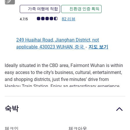
가족 여행에 적합
친환경 인증 획득
고객 평점 (ALL 평가)
82 리뷰
4.7/5
249 Huaihai Road, Jianghan District, not
applicable, 430023 WUHAN, 중국
-
지도 보기
Ideally situated in the CBD area, Fairmont Wuhan is within
호텔설명
easy access to the city’s business, cultural, entertainment,
and shopping districts, just five minutes’ drive from
Hankou Train Station. Enjoy an extraordinary experience
right in the city center with an offering of 318 luxurious
guest rooms and suites, three distinctive restaurants and
숙박
one bar, 2,008 m² of prime meeting space and award
winning Willow Stream Spa.
이 호텔 예약하기
체크인
체크아웃