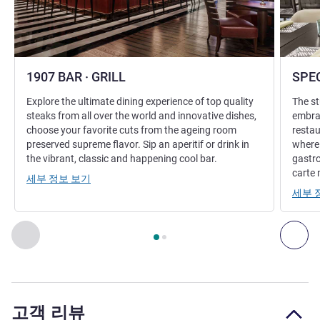
1907 BAR · GRILL
SPE
Explore the ultimate dining experience of top quality
The s
steaks from all over the world and innovative dishes,
embrac
choose your favorite cuts from the ageing room
restau
preserved supreme flavor. Sip an aperitif or drink in
where 
the vibrant, classic and happening cool bar.
gastro
carte
세부 정보 보기
세부 
2
/
1
페이지
, 레스토랑 1 : 1907 BAR · GRILL , 레스토랑 2 : SP
이전 - 레스토랑
다음
고객 리뷰