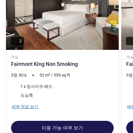
2
객실
객
Fairmont King Non Smoking
Fa
3명 최대
52
m²
/
559
sq ft
3명
침구
침
1 x 킹사이즈 베드
전망:
전망
도심쪽
세부 정보 보기
세
이용 가능 여부 보기