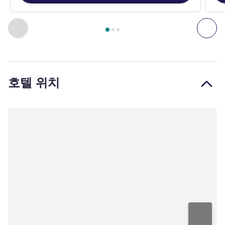
3
/
1
페이지
, 객실 1 : Fairmont King Non Smoking , 객실 2 : Fa
이전 - 객실
다음
호텔 위치