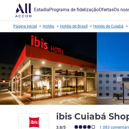
Estadia
Programa de fidelização
Ofertas
Os noss
Página inicial
Hotéis
Hotéis de Brasil
Hotéis de Cuiabá
ibis Cuiabá Sh
Nota clientes Avis (Classificação ALL)
3.8/5
1.083 comentár