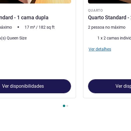
QUARTO
ndard - 1 cama dupla
Quarto Standard - 
máximo
17
m²
/
182
sq ft
2 pessoa no máximo
Cama
(s) Queen Size
1 x 2 camas indivi
Ver detalhes
Ver disponibilidades
Ver dis
Quarto 1 : Quarto Standard - 1 cama dupla , Quarto 2 : Quarto St