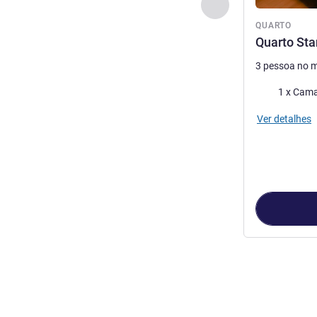
Anterior - Quarto
QUARTO
Quarto Sta
3 pessoa no 
Cama
1 x Cama
Ver detalhes
Página
1
de
2
, 