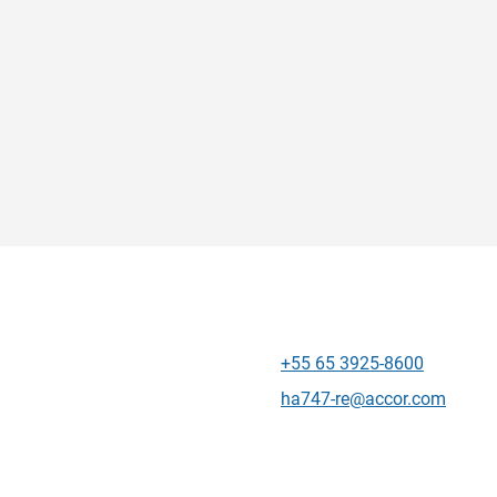
+55 65 3925-8600
Telefone
E-mail de contacto
ha747-re@accor.com