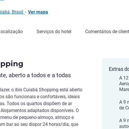
iabá, Brasil
-
Ver mapa
Localização
Serviços do hotel
Comentários de clien
opping
Extras d
te, aberto a todos e a todas
A 12
Aero
Mare
azer, o ibis Cuiabá Shopping está aberto
os são funcionais e confortáveis, ideais
A 9 
lias. Todos os quartos dispõem de ar
de C
. Alojamentos adaptados disponíveis. O
o menu de pequeno-almoço, almoço e
A 9 
 um bar ao seu dispor 24 horas/dia, que
auto