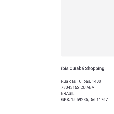
ibis Cuiabá Shopping
Rua das Tulipas, 1400
78043162
CUIABÁ
BRASIL
GPS
:
-15.59235, -56.11767
Acesso e transporte