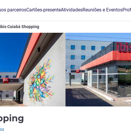
os parceiros
Cartões-presente
Atividades
Reuniões e Eventos
Prof
ibis Cuiabá Shopping
3 estrelas
opping
ios