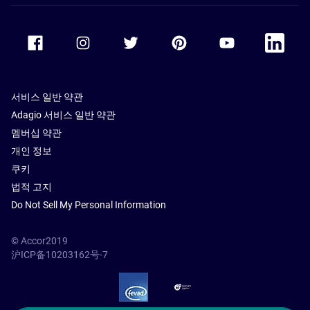
Accor Facebook
Accor Instagram
Accor Twitter
Accor Pinterest
Accor Youtube
Accor Li
서비스 일반 약관
Adagio 서비스 일반 약관
멤버십 약관
개인 정보
쿠키
법적 고지
Do Not Sell My Personal Information
© Accor2019
沪ICP备10203162号-7
SSL Secure – globalSign