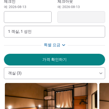
이 호텔 예약하기
체크인
체크아웃
only a 4-minute drive away. If you enjoy outdoor walks,
예: 2026-08-13
예: 2026-08-13
Bonifácia Mãe Park is a 5-minute drive from the hotel, and
Parque das Águas, an 11-minute drive. For shopping, visit
Shopping Estação Cuiabá, a 5-minute drive from the hotel.
1 객실, 1 성인
Whether for a short business trip or sightseeing, ibis
Cuiabá Shopping is perfect for your stay. Modern, cozy and
well located and at an affordable price. Looking for an ibis
특별 요금
hotel in Cuiabá? Book now!
가격 확인하기
Welcome to ibis Cuiabá Shopping! Perfect for the city,
our hotel infrastructure, modern design and excellent value
for money offers a unique experience for business or
객실 (3)
leisure purposes.
Marcio Delgado 호텔 관리
세부 정보 보기
세부 