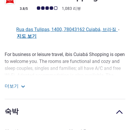
고객 평점 (ALL 평가)
1,083 리뷰
3.8/5
Rua das Tulipas, 1400, 78043162 Cuiabá, 브라질
-
지도 보기
For business or leisure travel, ibis Cuiabá Shopping is open
호텔설명
to welcome you. The rooms are functional and cozy and
sleep couples, singles and families; all have A/C and free
Wi-Fi. Adapted accommodation is also available. The
restaurant serves a varied breakfast, lunch and dinner
더보기
menu. All optional. There is a 24h bar, serving snacks and
Ibis Cuiabá Shopping
drinks, and parking. We accept small dogs for an extra
charge.
숙박
If on a business trip, Pantanal Events Center, host to
several regional fairs, is just a 6-minute drive from ibis
Cuiabá Shopping. For soccer fans, the Pantanal arena is