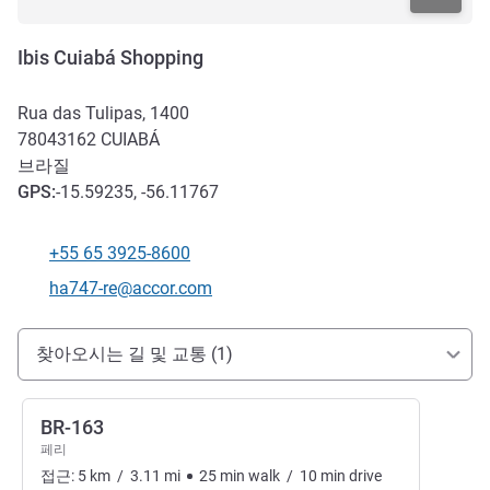
Ibis Cuiabá Shopping
Rua das Tulipas, 1400
78043162
CUIABÁ
브라질
GPS
:
-15.59235, -56.11767
+55 65 3925-8600
전화
E-mail
ha747-re@accor.com
호텔 접근 및 교통
찾아오시는 길 및 교통 (1)
BR-163
페리
접근:
5
km
/
3.11
mi
25
min
walk
/
10
min
drive