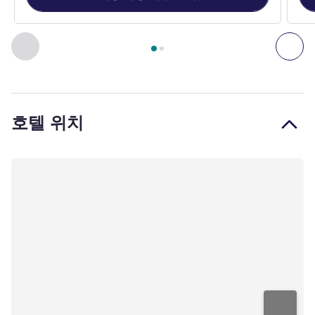
2
/
1
페이지
, 객실 1 : Standard room - 1 double bed , 객실 2 : St
이전 - 객실
다음
호텔 위치