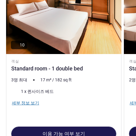
10
객실
객
Standard room - 1 double bed
St
3명 최대
17
m²
/
182
sq ft
2명
침구
침
1 x 퀸사이즈 베드
세부 정보 보기
세
이용 가능 여부 보기