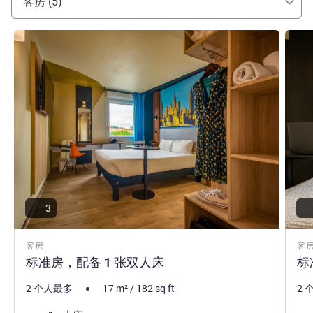
客房 (5)
请参阅详情
请参
3
客房
客
标准房，配备 1 张双人床
标
2 个人最多
17
m²
/
182
sq ft
2 
床上用品
床