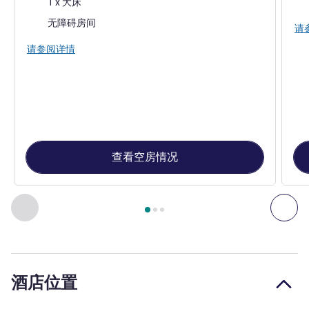
1 x 大床
无障碍房间
请
请参阅详情
查看空房情况
第
1
页，共
3
页
, 客房 1 : 标准房，配备 1 张双人床 , 客房 2
上一个 - 客房
下一
酒店位置