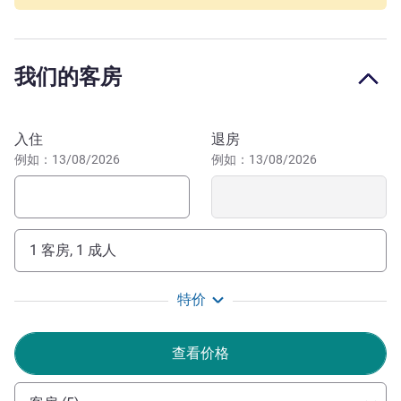
您来此是为了参加商务会议，搭乘早航班，亦或只是旅途
间歇的短暂休憩？ 无论是哪种情况，您都将获得轻松顺利
的体验。无论白天还是夜晚，我们始终将以热情的服务迎接
我们的客房
您的到来。
Cristina ALVES 酒店管理
预订此酒店
入住
退房
例如：13/08/2026
例如：13/08/2026
1 客房, 1 成人
特价
查看价格