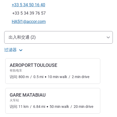
+33 5 34 50 16 40
电话
传真
+33 5 34 39 76 57
联系电子邮件
HA5I1@accor.com
抵达和交通
出入和交通 (2)
过滤器
AEROPORT TOULOUSE
有轨电车
访问:
800
m
/
0.5
mi
10
min
walk
/
2
min
drive
GARE MATABIAU
火车站
访问:
11
km
/
6.84
mi
50
min
walk
/
20
min
drive