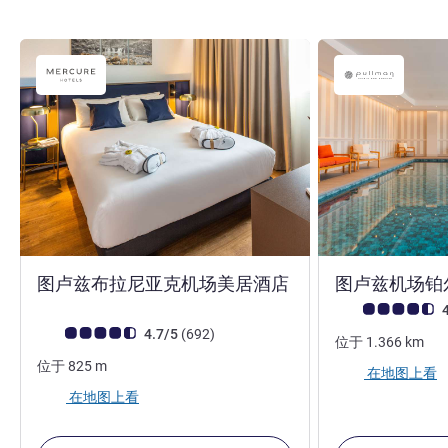
4 星
图卢兹布拉尼亚克机场美居酒店
图卢兹机场铂
客户意见评级 (ALL
4
客户意见评级 (ALL 评级)
评论
4.7/5
(692
)
位于
1.366
km
位于
825
m
在地图上看
在地图上看