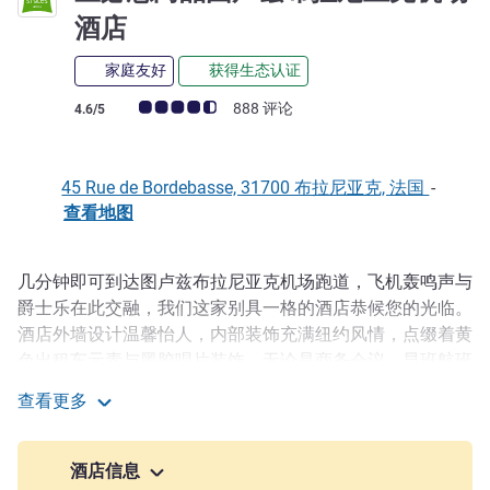
3 星
酒店
家庭友好
获得生态认证
客户意见评级 (ALL 评级)
888 评论
4.6/5
45 Rue de Bordebasse, 31700 布拉尼亚克, 法国
-
查看地图
几分钟即可到达图卢兹布拉尼亚克机场跑道，飞机轰鸣声与
描述
爵士乐在此交融，我们这家别具一格的酒店恭候您的光临。
酒店外墙设计温馨怡人，内部装饰充满纽约风情，点缀着黄
色出租车元素与黑胶唱片装饰。无论是商务会议、早班航班
还是短暂休憩，一切都将轻松顺利。安静的客房、舒适的床
查看更多
和高速无线网络。早晨供应热咖啡和糕点（含早餐）。宜必
宜必思尚品图卢兹布拉尼亚克机场酒店
思尚品图卢兹布拉尼亚克酒店 - 机场跑道附近的中途停留之
所，静候您随心悠享旅程。
酒店信息