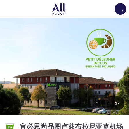
Load
37
宜必思尚品图卢兹布拉尼亚克机场