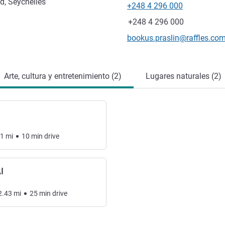
d, Seychelles
+248 4 296 000
Teléfono
Fax
+248 4 296 000
Correo electrónico de conta
bookus.praslin@raffles.co
Arte, cultura y entretenimiento (2)
Lugares naturales (2)
11
mi
10
min
drive
I
2.43
mi
25
min
drive