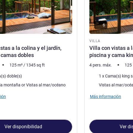
6
VILLA
stas a la colina y el jardín,
Villa con vistas a l
2 camas dobles
piscina y cama kin
125
m²
/
1345
sq ft
4 pers. máx.
125
a
Ropa de cama
(s) doble(s)
1 x Cama(s) king s
Views :
Vistas a la montaña or Vistas al mar/océano
Vistas al mar/océ
ión
Más información
Ver disponibilidad
Ver di