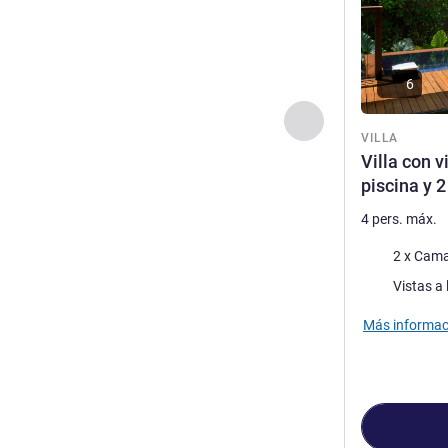
6
Anterior - Villa
VILLA
Villa con vi
piscina y 
4 pers. máx.
Ropa de cam
2 x Cama
Views :
Más informac