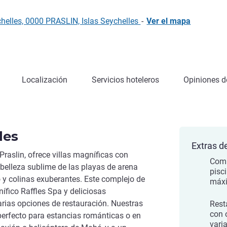
helles, 0000 PRASLIN, Islas Seychelles
-
Ver el mapa
Localización
Servicios hoteleros
Opiniones de
les
Extras de
Praslin, ofrece villas magníficas con
Comp
belleza sublime de las playas de arena
pisc
 y colinas exuberantes. Este complejo de
máxi
nífico Raffles Spa y deliciosas
arias opciones de restauración. Nuestras
Rest
con 
 perfecto para estancias románticas o en
vari