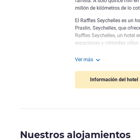
familia. A solo quince min en
millón de kilómetros de lo cot
El Raffles Seychelles es un ho
Praslin, Seychelles, que ofrec
Raffles Seychelles, un hotel en
espaciosas y cómodas villas c
Seychelles, rebosante de pla
Ver más
numerosos lugares prehistóri
Raffles Seychelles
Mai, es el lugar perfecto para
naturaleza.
Información del hotel
Bienvenido a su oasis pers
Steven Stefaniuk, Gestión ho
Nuestros alojamientos