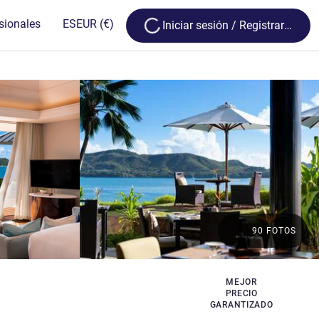
Loading...
sionales
ES
EUR
(€)
Iniciar sesión / Registrarse
90 FOTOS
MEJOR
PRECIO
GARANTIZADO