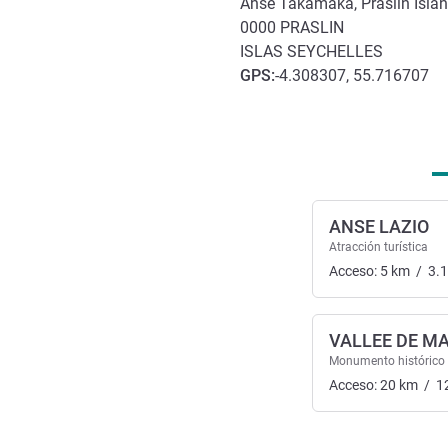
Anse Takamaka, Praslin Islan
0000
PRASLIN
ISLAS SEYCHELLES
GPS
:
-4.308307, 55.716707
Acceso y transporte
ANSE LAZIO
Atracción turística
Acceso:
5
km
/
3.
VALLEE DE MA
Monumento histórico
Acceso:
20
km
/
1