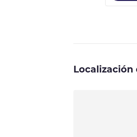
Página
1
de
6
, V
Localización 