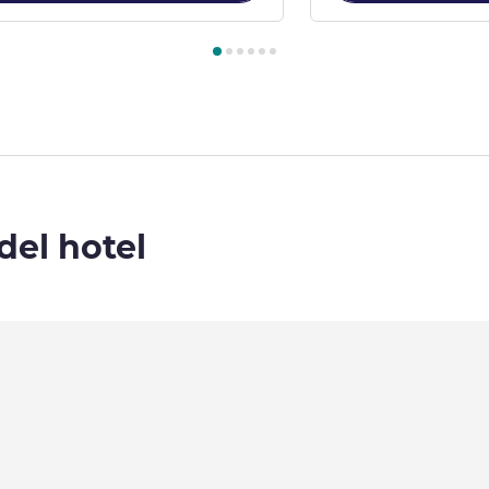
illa 1 : Villa con vistas a la colina y el jardín, piscina y 2 camas 
del hotel