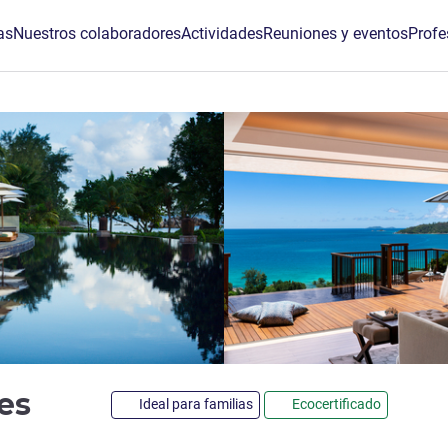
as
Nuestros colaboradores
Actividades
Reuniones y eventos
Profe
5 estrellas
les
Ideal para familias
Ecocertificado
de ALL)