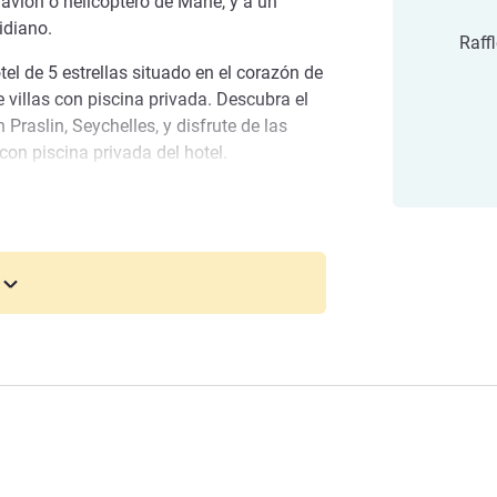
 avión o helicóptero de Mahé, y a un
idiano.
Raff
tel de 5 estrellas situado en el corazón de
e villas con piscina privada. Descubra el
 Praslin, Seychelles, y disfrute de las
on piscina privada del hotel.
yas incomparables, costas vírgenes y
cos que puede explorar, como el Vallée de
 descubrir las joyas ocultas de la
onal
telera